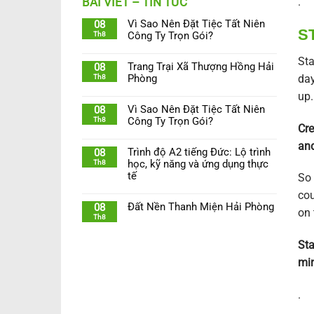
.
BÀI VIẾT – TIN TỨC
Vì Sao Nên Đặt Tiệc Tất Niên
08
S
Th8
Công Ty Trọn Gói?
Sta
Trang Trại Xã Thượng Hồng Hải
08
day
Th8
Phòng
up.
Vì Sao Nên Đặt Tiệc Tất Niên
08
Th8
Công Ty Trọn Gói?
Cre
and
Trình độ A2 tiếng Đức: Lộ trình
08
Th8
học, kỹ năng và ứng dụng thực
tế
So 
cou
Đất Nền Thanh Miện Hải Phòng
08
on 
Th8
Sta
min
.