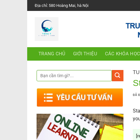
Chuyển
Địa chỉ: 580 Hoàng Mai, hà Nội
đến
nội
dung
TRANG CHỦ
GIỚI THIỆU
CÁC KHÓA HỌ
TU
S
ĐÃ 
Sta
you
[r