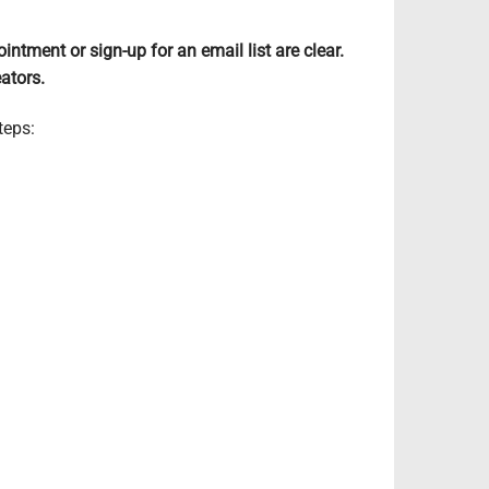
ntment or sign-up for an email list are clear.
eators.
teps: