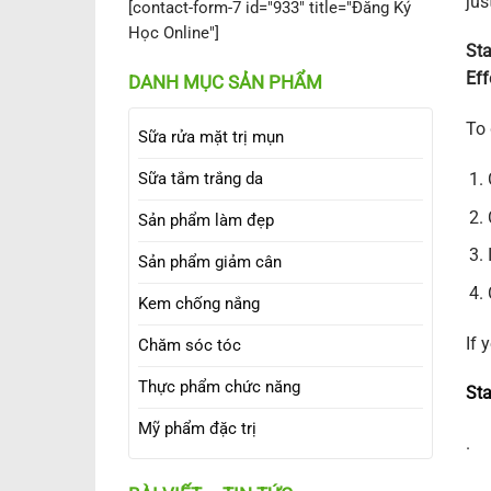
jus
[contact-form-7 id="933" title="Đăng Ký
Học Online"]
Sta
Eff
DANH MỤC SẢN PHẨM
To 
Sữa rửa mặt trị mụn
Sữa tắm trắng da
Sản phẩm làm đẹp
Sản phẩm giảm cân
Kem chống nắng
If 
Chăm sóc tóc
Thực phẩm chức năng
Sta
Mỹ phẩm đặc trị
.