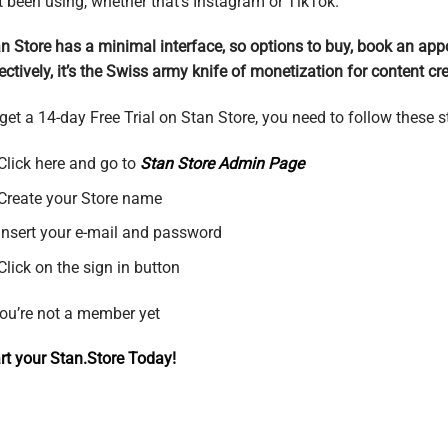
t been using, whether that’s Instagram or TikTok.
n Store has a minimal interface, so options to buy, book an appoi
ectively, it’s the Swiss army knife of monetization for content cr
get a 14-day Free Trial on Stan Store, you need to follow these s
Click here and go to
Stan Store Admin Page
Create your Store name
Insert your e-mail and password
Click on the sign in button
you’re not a member yet
rt your Stan.Store Today!