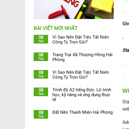
.
Giv
BÀI VIẾT MỚI NHẤT
.
Vì Sao Nên Đặt Tiệc Tất Niên
08
Th8
Công Ty Trọn Gói?
Sta
Trang Trại Xã Thượng Hồng Hải
08
Th8
Phòng
.
Vì Sao Nên Đặt Tiệc Tất Niên
08
.
Th8
Công Ty Trọn Gói?
Trình độ A2 tiếng Đức: Lộ trình
W
08
Th8
học, kỹ năng và ứng dụng thực
tế
Sta
sel
Đất Nền Thanh Miện Hải Phòng
08
Th8
Add