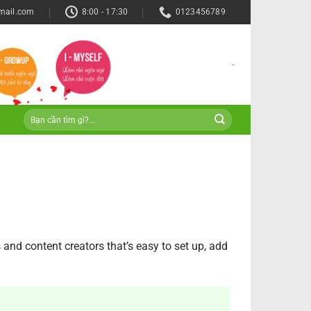
mail.com
8:00 - 17:30
0123456789
-
 and content creators that’s easy to set up, add