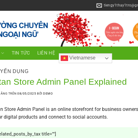
tiengy1thay1tro@g
C
TIN TỨC
LIÊN HỆ
Vietnamese
YỂN DỤNG
tan Store Admin Panel Explained
ĐĂNG TRÊN
08/05/2025
BỞI
DEMO
n Store Admin Panel
is an online storefront for business owners
r digital products and connect to social accounts.
elated_posts_by_tax title=""]