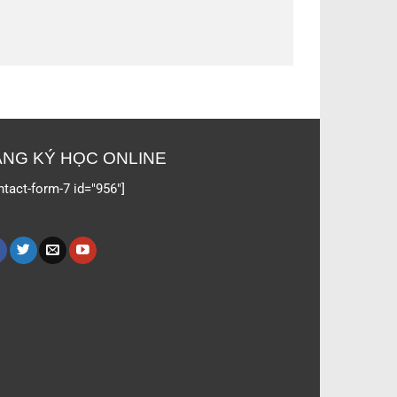
NG KÝ HỌC ONLINE
ntact-form-7 id="956"]