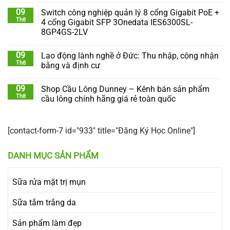
09
Switch công nghiệp quản lý 8 cổng Gigabit PoE +
Th8
4 cổng Gigabit SFP 3Onedata IES6300SL-
8GP4GS-2LV
09
Lao động lành nghề ở Đức: Thu nhập, công nhận
Th8
bằng và định cư
09
Shop Cầu Lông Dunney – Kênh bán sản phẩm
Th8
cầu lông chính hãng giá rẻ toàn quốc
[contact-form-7 id="933" title="Đăng Ký Học Online"]
DANH MỤC SẢN PHẨM
Sữa rửa mặt trị mụn
Sữa tắm trắng da
Sản phẩm làm đẹp