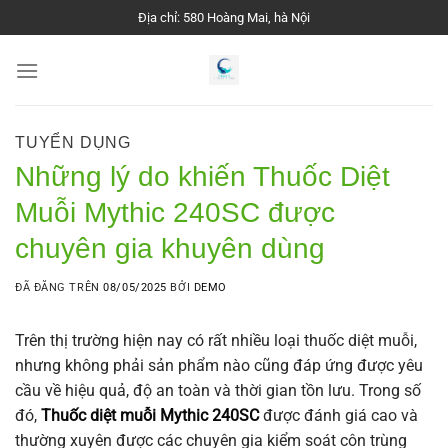
Chuyển
Địa chỉ: 580 Hoàng Mai, hà Nội
đến
nội
dung
TUYỂN DỤNG
Những lý do khiến Thuốc Diệt
Muỗi Mythic 240SC được
chuyên gia khuyên dùng
ĐÃ ĐĂNG TRÊN
08/05/2025
BỞI
DEMO
Trên thị trường hiện nay có rất nhiều loại thuốc diệt muỗi,
nhưng không phải sản phẩm nào cũng đáp ứng được yêu
cầu về hiệu quả, độ an toàn và thời gian tồn lưu. Trong số
đó,
Thuốc diệt muỗi Mythic 240SC
được đánh giá cao và
thường xuyên được các chuyên gia kiểm soát côn trùng