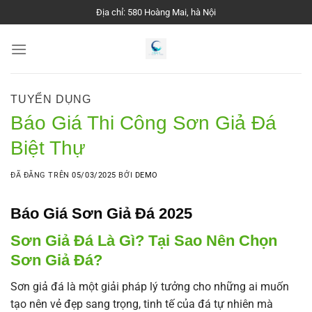
Chuyển
Địa chỉ: 580 Hoàng Mai, hà Nội
đến
nội
dung
TUYỂN DỤNG
Báo Giá Thi Công Sơn Giả Đá
Biệt Thự
ĐÃ ĐĂNG TRÊN
05/03/2025
BỞI
DEMO
Báo Giá Sơn Giả Đá 2025
Sơn Giả Đá Là Gì? Tại Sao Nên Chọn
Sơn Giả Đá?
Sơn giả đá là một giải pháp lý tưởng cho những ai muốn
tạo nên vẻ đẹp sang trọng, tinh tế của đá tự nhiên mà