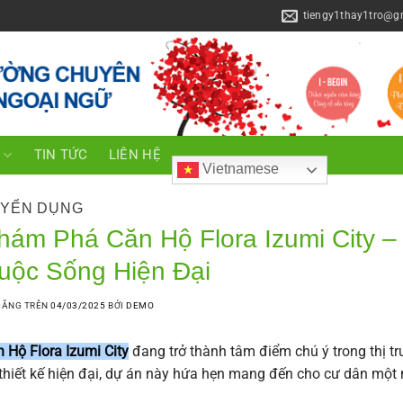
tiengy1thay1tro@g
C
TIN TỨC
LIÊN HỆ
Vietnamese
YỂN DỤNG
hám Phá Căn Hộ Flora Izumi City 
uộc Sống Hiện Đại
ĐĂNG TRÊN
04/03/2025
BỞI
DEMO
 Hộ Flora Izumi City
đang trở thành tâm điểm chú ý trong thị tr
thiết kế hiện đại, dự án này hứa hẹn mang đến cho cư dân một 