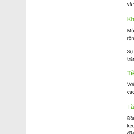
và 
Kh
Một
rộn
Sự 
trá
Ti
Với
cao
Tă
Đồn
kéo
đầu