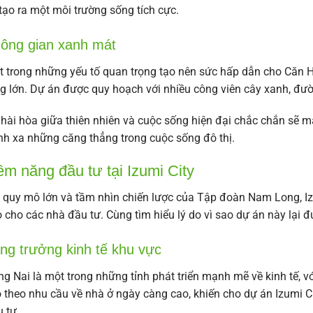
tạo ra một môi trường sống tích cực.
ông gian xanh mát
 trong những yếu tố quan trọng tạo nên sức hấp dẫn cho Căn Hộ
g lớn. Dự án được quy hoạch với nhiều công viên cây xanh, đườ
hài hòa giữa thiên nhiên và cuộc sống hiện đại chắc chắn sẽ m
nh xa những căng thẳng trong cuộc sống đô thị.
ềm năng đầu tư tại Izumi City
 quy mô lớn và tầm nhìn chiến lược của Tập đoàn Nam Long, Izu
 cho các nhà đầu tư. Cùng tìm hiểu lý do vì sao dự án này lại 
ng trưởng kinh tế khu vực
g Nai là một trong những tỉnh phát triển mạnh mẽ về kinh tế, vớ
 theo nhu cầu về nhà ở ngày càng cao, khiến cho dự án Izumi C
 tư.