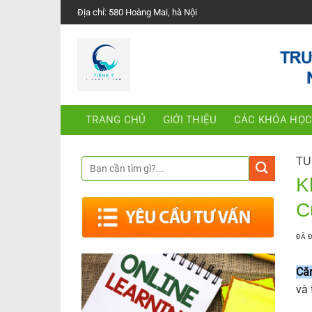
Chuyển
Địa chỉ: 580 Hoàng Mai, hà Nội
đến
nội
dung
TRANG CHỦ
GIỚI THIỆU
CÁC KHÓA HỌ
TU
K
C
ĐÃ 
Căn
và 