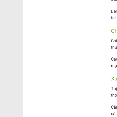
Bên
tại
Ch
Chí
thú
Các
mục
Xu
Thị
tho
Căn
các