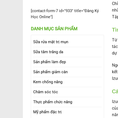
Chỉ
nhữ
[contact-form-7 id="933" title="Đăng Ký
Tậ
Học Online"]
DANH MỤC SẢN PHẨM
Tì
Từ 
Sữa rửa mặt trị mụn
tác
Sữa tắm trắng da
dự 
Sản phẩm làm đẹp
Ngo
kết
Sản phẩm giảm cân
Izu
Kem chống nắng
Cá
Chăm sóc tóc
Izu
Thực phẩm chức năng
của
Mỹ phẩm đặc trị
năn