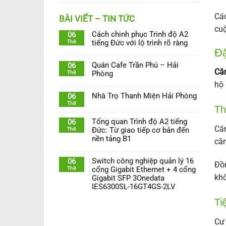
Các
BÀI VIẾT – TIN TỨC
cuộ
Cách chinh phục Trình độ A2
06
Th8
tiếng Đức với lộ trình rõ ràng
Đặ
Quán Cafe Trần Phú – Hải
06
Căn
Th8
Phòng
hộ 
Nhà Trọ Thanh Miện Hải Phòng
06
Th8
Th
Tổng quan Trình độ A2 tiếng
06
Căn
Th8
Đức: Từ giao tiếp cơ bản đến
nền tảng B1
căn
Switch công nghiệp quản lý 16
06
Đồn
Th8
cổng Gigabit Ethernet + 4 cổng
khô
Gigabit SFP 3Onedata
IES6300SL-16GT4GS-2LV
Ti
Cư 