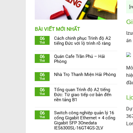
[r
Gi
BÀI VIẾT MỚI NHẤT
Izu
Cách chinh phục Trình độ A2
06
án 
Th8
tiếng Đức với lộ trình rõ ràng
Quán Cafe Trần Phú – Hải
06
Th8
Phòng
Mô 
Nhà Trọ Thanh Miện Hải Phòng
06
hiệ
Th8
đầu
Tổng quan Trình độ A2 tiếng
06
Th8
Đức: Từ giao tiếp cơ bản đến
Lị
nền tảng B1
Dự 
Switch công nghiệp quản lý 16
06
367
Th8
cổng Gigabit Ethernet + 4 cổng
Gigabit SFP 3Onedata
Lo
IES6300SL-16GT4GS-2LV