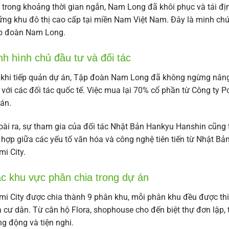
 trong khoảng thời gian ngắn, Nam Long đã khôi phục và tái đị
ng khu đô thị cao cấp tại miền Nam Việt Nam. Đây là minh chứn
p đoàn Nam Long.
nh hình chủ đầu tư và đối tác
khi tiếp quản dự án, Tập đoàn Nam Long đã không ngừng nâng c
 với các đối tác quốc tế. Việc mua lại 70% cổ phần từ Công ty P
án.
ài ra, sự tham gia của đối tác Nhật Bản Hankyu Hanshin cũng
 hợp giữa các yếu tố văn hóa và công nghệ tiên tiến từ Nhật Bả
mi City.
c khu vực phân chia trong dự án
mi City được chia thành 9 phân khu, mỗi phân khu đều được th
 cư dân. Từ căn hộ Flora, shophouse cho đến biệt thự đơn lập,
g động và tiện nghi.