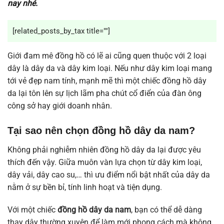
nay nhé.
[related_posts_by_tax title=""]
Giới đam mê đồng hồ có lẽ ai cũng quen thuộc với 2 loại
dây là dây da và dây kim loại. Nếu như dây kim loại mang
tới vẻ đẹp nam tính, mạnh mẽ thì một chiếc đồng hồ dây
da lại tôn lên sự lịch lãm pha chút cổ điển của đàn ông
công sở hay giới doanh nhân.
Tại sao nên chọn đồng hồ dây da nam?
Không phải nghiễm nhiên đồng hồ dây da lại được yêu
thích đến vậy. Giữa muôn vàn lựa chọn từ dây kim loại,
dây vải, dây cao su,… thì ưu điểm nổi bật nhất của dây da
nằm ở sự bền bỉ, tính linh hoạt và tiện dụng.
Với một chiếc
đồng hồ dây da nam
, bạn có thể dễ dàng
thay dây thường xuyên để làm mới phong cách mà không