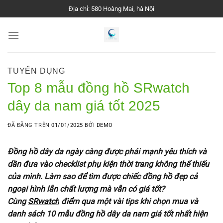
Chuyển
Địa chỉ: 580 Hoàng Mai, hà Nội
đến
nội
dung
TUYỂN DỤNG
Top 8 mẫu đồng hồ SRwatch
dây da nam giá tốt 2025
ĐÃ ĐĂNG TRÊN
01/01/2025
BỞI
DEMO
Đồng hồ dây da ngày càng được phái mạnh yêu thích và
dần đưa vào checklist phụ kiện thời trang không thể thiếu
của mình. Làm sao để tìm được chiếc đồng hồ đẹp cả
ngoại hình lẫn chất lượng mà vẫn có giá tốt?
Cùng
SRwatch
điểm qua một vài tips khi chọn mua và
danh sách 10 mẫu đồng hồ dây da nam giá tốt nhất hiện