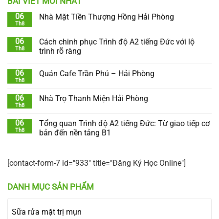
BÀI VIẾT MỚI NHẤT
06
Nhà Mặt Tiền Thượng Hồng Hải Phòng
Th8
06
Cách chinh phục Trình độ A2 tiếng Đức với lộ
Th8
trình rõ ràng
06
Quán Cafe Trần Phú – Hải Phòng
Th8
06
Nhà Trọ Thanh Miện Hải Phòng
Th8
06
Tổng quan Trình độ A2 tiếng Đức: Từ giao tiếp cơ
Th8
bản đến nền tảng B1
[contact-form-7 id="933" title="Đăng Ký Học Online"]
DANH MỤC SẢN PHẨM
Sữa rửa mặt trị mụn