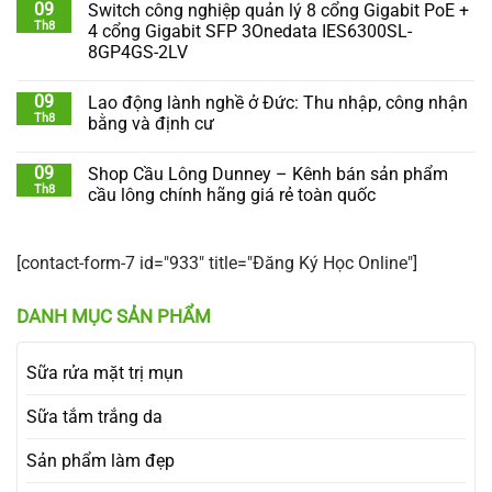
09
Switch công nghiệp quản lý 8 cổng Gigabit PoE +
Th8
4 cổng Gigabit SFP 3Onedata IES6300SL-
8GP4GS-2LV
09
Lao động lành nghề ở Đức: Thu nhập, công nhận
Th8
bằng và định cư
09
Shop Cầu Lông Dunney – Kênh bán sản phẩm
Th8
cầu lông chính hãng giá rẻ toàn quốc
[contact-form-7 id="933" title="Đăng Ký Học Online"]
DANH MỤC SẢN PHẨM
Sữa rửa mặt trị mụn
Sữa tắm trắng da
Sản phẩm làm đẹp