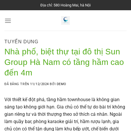
Chuyển
Địa chỉ: 580 Hoàng Mai, hà Nội
đến
nội
dung
TUYỂN DỤNG
Nhà phố, biệt thự tại đô thị Sun
Group Hà Nam có tầng hầm cao
đến 4m
ĐÃ ĐĂNG TRÊN
11/12/2024
BỞI
DEMO
Với thiết kế đột phá, tầng hầm townhouse là không gian
sáng tạo không giới hạn. Gia chủ có thể tự do bài trí không
gian riêng tư và thời thượng theo sở thích cá nhân. Ngoài
làm quầy bar, phòng karaoke giải trí, hầm rượu lạnh, gia
chủ còn có thể tận dụng làm khu bếp ướt, chế biến dưới