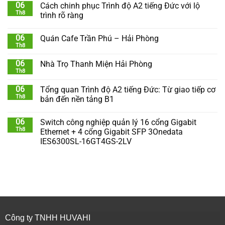
06
Cách chinh phục Trình độ A2 tiếng Đức với lộ
Th8
trình rõ ràng
06
Quán Cafe Trần Phú – Hải Phòng
Th8
06
Nhà Trọ Thanh Miện Hải Phòng
Th8
06
Tổng quan Trình độ A2 tiếng Đức: Từ giao tiếp cơ
Th8
bản đến nền tảng B1
06
Switch công nghiệp quản lý 16 cổng Gigabit
Th8
Ethernet + 4 cổng Gigabit SFP 3Onedata
IES6300SL-16GT4GS-2LV
Công ty TNHH HUVAHI