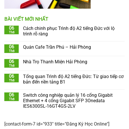
BÀI VIẾT MỚI NHẤT
06
Cách chinh phục Trình độ A2 tiếng Đức với lộ
Th8
trình rõ ràng
06
Quán Cafe Trần Phú – Hải Phòng
Th8
06
Nhà Trọ Thanh Miện Hải Phòng
Th8
06
Tổng quan Trình độ A2 tiếng Đức: Từ giao tiếp cơ
Th8
bản đến nền tảng B1
06
Switch công nghiệp quản lý 16 cổng Gigabit
Th8
Ethernet + 4 cổng Gigabit SFP 3Onedata
IES6300SL-16GT4GS-2LV
[contact-form-7 id="933" title="Đăng Ký Học Online"]