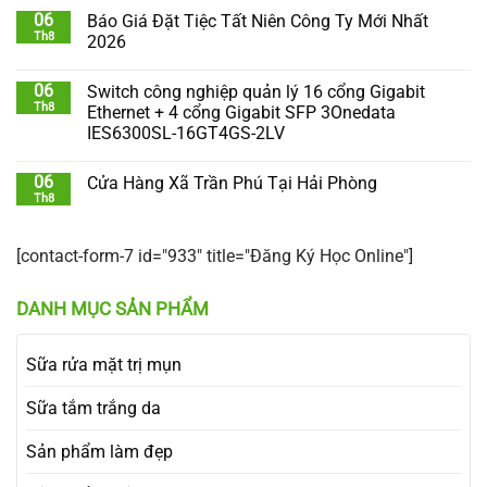
06
Báo Giá Đặt Tiệc Tất Niên Công Ty Mới Nhất
Th8
2026
06
Switch công nghiệp quản lý 16 cổng Gigabit
Th8
Ethernet + 4 cổng Gigabit SFP 3Onedata
IES6300SL-16GT4GS-2LV
06
Cửa Hàng Xã Trần Phú Tại Hải Phòng
Th8
[contact-form-7 id="933" title="Đăng Ký Học Online"]
DANH MỤC SẢN PHẨM
Sữa rửa mặt trị mụn
Sữa tắm trắng da
Sản phẩm làm đẹp