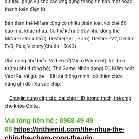
dữ liệu, phục vụ cho các ứng dụng thông tin bảo mật hoặc
thanh toán điện tử.
Bản thân thẻ Mifare cũng có nhiều phân loại, với chế độ
bảo mật khác nhau. Có thể kể ra ở đây như dòng thẻ
Mifare Ultralight(C); Desfire(EV1 , Sam), Desfire EV2, Desfire
EV3; Plus; Vicinity(Chuẩn 15693)…
Ứng dụng phổ biến: Ví điện tử(Micro Payment), Vé điện
tử(thu phí đường bộ), Thẻ Game, Nhận dạng(ID), Kiểm soát
Vào/Ra, Vé gửi xe – Bãi xe thông minh…có thêm chức
năng ghi dữ liệu vào chíp.
–
Chuyên cung cấp các loại chíp HID tương thích, thẻ chíp
cho khóa Obita .
Vui lòng liên hệ : 0968 49 49
65
https://trithienid.com/the-nhua-the-
chip-the-cham-cong-the-vip