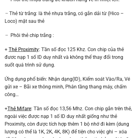
–
Thẻ từ trắng: là thẻ nhựa trắng, có gắn dải từ (Hico –
Loco) mặt sau thẻ
–
Phôi thẻ chip trắng :
+
Thẻ Proximity
: Tần số đọc 125 Khz. Con chip của thẻ
đươc nạp 1 số ID duy nhất và không thể thay đổi trong
suốt quá trình sử dụng.
Ứng dụng phổ biến: Nhận dạng(ID), Kiểm soát Vào/Ra, Vé
gửi xe – Bãi xe thông minh, Phân tầng thang máy, chấm
công…
+
Thẻ Mifare
: Tần số đọc 13,56 Mhz. Con chip gắn trên thẻ,
ngoài việc được nạp 1 số ID duy nhất giống như thẻ
Proximity, còn được tích hợp thêm 1 bộ nhớ đi kèm (dung
lượng có thể là 1K, 2K, 4K, 8K) để tiện cho việc ghi – xóa