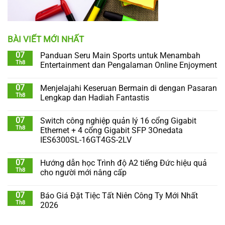
BÀI VIẾT MỚI NHẤT
07
Panduan Seru Main Sports untuk Menambah
Th8
Entertainment dan Pengalaman Online Enjoyment
07
Menjelajahi Keseruan Bermain di dengan Pasaran
Th8
Lengkap dan Hadiah Fantastis
07
Switch công nghiệp quản lý 16 cổng Gigabit
Th8
Ethernet + 4 cổng Gigabit SFP 3Onedata
IES6300SL-16GT4GS-2LV
07
Hướng dẫn học Trình độ A2 tiếng Đức hiệu quả
Th8
cho người mới nâng cấp
07
Báo Giá Đặt Tiệc Tất Niên Công Ty Mới Nhất
Th8
2026