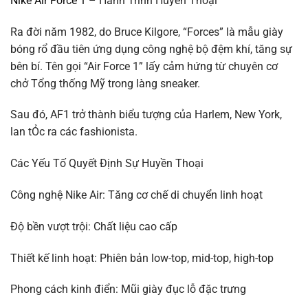
Nike Air Force 1
– Hành Trình Huyền Thoại
Ra đời năm 1982, do Bruce Kilgore, “Forces” là mẫu giày
bóng rổ đầu tiên ứng dụng công nghệ bộ đệm khí, tăng sự
bên bí. Tên gọi “Air Force 1” lấy cảm hứng từ chuyên cơ
chở Tổng thống Mỹ trong làng sneaker.
Sau đó, AF1 trở thành biểu tượng của Harlem, New York,
lan tỎc ra các fashionista.
Các Yếu Tố Quyết Định Sự Huyền Thoại
Công nghệ Nike Air: Tăng cơ chế di chuyển linh hoạt
Độ bền vượt trội: Chất liệu cao cấp
Thiết kế linh hoạt: Phiên bản low-top, mid-top, high-top
Phong cách kinh điển: Mũi giày đục lỗ đặc trưng