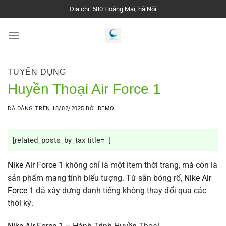
Chuyển
Địa chỉ: 580 Hoàng Mai, hà Nội
đến
nội
dung
TUYỂN DỤNG
Huyền Thoại Air Force 1
ĐÃ ĐĂNG TRÊN
18/02/2025
BỞI
DEMO
[related_posts_by_tax title=""]
Nike Air Force 1
không chỉ là một item thời trang, mà còn là
sản phẩm mang tính biểu tượng. Từ sân bóng rổ,
Nike Air
Force 1
đã xây dựng danh tiếng không thay đổi qua các
thời kỳ.