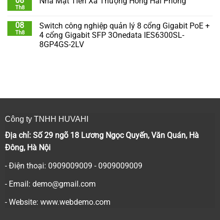
08
Nhà Mặt Tiền Xã Thượng Hồng Hải Phòng
Th8
08
Switch công nghiệp quản lý 8 cổng Gigabit PoE +
Th8
4 cổng Gigabit SFP 3Onedata IES6300SL-
8GP4GS-2LV
Công ty TNHH HUVAHI
Địa chỉ: Số 29 ngõ 18 Lương Ngọc Quyến, Văn Quán, Hà
Đông, Hà Nội
- Điện thoại: 0909009009 - 0909009009
- Email:
demo@gmail.com
- Website: www.webdemo.com