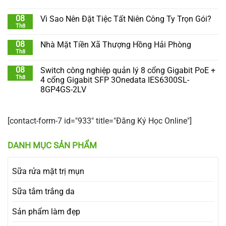
08
Vì Sao Nên Đặt Tiệc Tất Niên Công Ty Trọn Gói?
Th8
08
Nhà Mặt Tiền Xã Thượng Hồng Hải Phòng
Th8
08
Switch công nghiệp quản lý 8 cổng Gigabit PoE +
Th8
4 cổng Gigabit SFP 3Onedata IES6300SL-
8GP4GS-2LV
[contact-form-7 id="933" title="Đăng Ký Học Online"]
DANH MỤC SẢN PHẨM
Sữa rửa mặt trị mụn
Sữa tắm trắng da
Sản phẩm làm đẹp