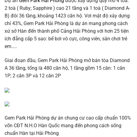
Dự án
Gem Park Hải Phòng
được xây dựng quy mô 4 tòa:
2 toà ( Ruby; Sapphire ) cao 21 tầng và 1 toà ( Diamond A-
B) đôi 36 tầng, khoảng 1423 căn hộ. Vơi mật độ xây dựng
chỉ 43%, Gem Park Hải Phòng là dự án mang phong cách
xứ sở Hàn đến thành phố Cảng Hải Phòng với hơn 25 tiện
ích đẳng cấp 5 sao: bể bơi vô cực, công viên, sân chơi trẻ
em…..
Giai đoạn đầu, Gem Park Hải Phòng mở bán tòa Diamond
A 36 tầng, tổng là 480 căn hộ, 1 tầng gồm 15 căn: 1 căn
1P; 2 căn 3P và 12 căn 2P
Gem Park Hải Phòng dự án chung cư cao cấp chuẩn 100%
vốn CĐT N.H.O Hàn Quốc mang đến phong cách sống
chuẩn Hàn tại Hải Phòng