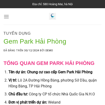
Chuyển
Địa chỉ: 580 Hoàng Mai, hà Nội
đến
nội
dung
TUYỂN DỤNG
Gem Park Hải Phòng
ĐÃ ĐĂNG TRÊN
30/12/2024
BỞI
DEMO
TỔNG QUAN GEM PARK HẢI PHÒNG
Tên dự án:
Chung cư cao cấp
Gem Park Hải Phòng
Vị trí:
Lô 2A Đường Hồng Bàng, phường Sở Dầu, quận
Hồng Bàng, TP Hải Phòng
Chủ đầu tư:
Công ty CP tổ chức Nhà Quốc Gia N.H.O
Đơn vị phát triển dự án:
Weland