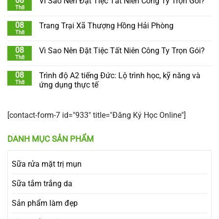
08
Vì Sao Nên Đặt Tiệc Tất Niên Công Ty Trọn Gói?
Th8
08
Trang Trại Xã Thượng Hồng Hải Phòng
Th8
08
Vì Sao Nên Đặt Tiệc Tất Niên Công Ty Trọn Gói?
Th8
08
Trình độ A2 tiếng Đức: Lộ trình học, kỹ năng và
Th8
ứng dụng thực tế
[contact-form-7 id="933" title="Đăng Ký Học Online"]
DANH MỤC SẢN PHẨM
Sữa rửa mặt trị mụn
Sữa tắm trắng da
Sản phẩm làm đẹp