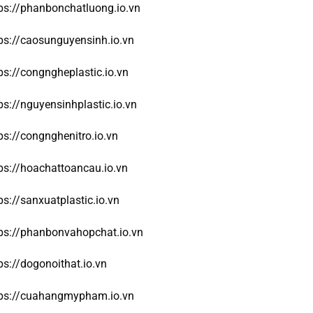
ps://phanbonchatluong.io.vn
ps://caosunguyensinh.io.vn
ps://congngheplastic.io.vn
ps://nguyensinhplastic.io.vn
ps://congnghenitro.io.vn
ps://hoachattoancau.io.vn
ps://sanxuatplastic.io.vn
ps://phanbonvahopchat.io.vn
ps://dogonoithat.io.vn
tps://cuahangmypham.io.vn