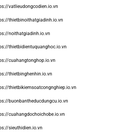
ps://vatlieudongcodien.io.vn
ps://thietbinoithatgiadinh.io.vn
ps://noithatgiadinh.io.vn
ps://thietbidientuquanghoc.io.vn
ps://cuahangtonghop.io.vn
ps://thietbinghenhin.io.vn
ps://thietbikiemsoatcongnghiep.io.vn
ps://buonbantheducdungcu.io.vn
ps://cuahangdochoichobe.io.vn
ps://sieuthidien.io.vn