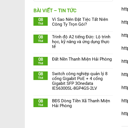
htt
BÀI VIẾT – TIN TỨC
Vì Sao Nên Đặt Tiệc Tất Niên
08
htt
Th8
Công Ty Trọn Gói?
htt
Trình độ A2 tiếng Đức: Lộ trình
08
Th8
học, kỹ năng và ứng dụng thực
tế
htt
Đất Nền Thanh Miện Hải Phòng
08
htt
Th8
Switch công nghiệp quản lý 8
08
htt
Th8
cổng Gigabit PoE + 4 cổng
Gigabit SFP 3Onedata
htt
IES6300SL-8GP4GS-2LV
htt
BĐS Dòng Tiền Xã Thanh Miện
08
Th8
Hải Phòng
htt