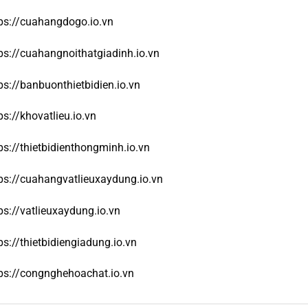
ps://cuahangdogo.io.vn
ps://cuahangnoithatgiadinh.io.vn
ps://banbuonthietbidien.io.vn
ps://khovatlieu.io.vn
ps://thietbidienthongminh.io.vn
ps://cuahangvatlieuxaydung.io.vn
ps://vatlieuxaydung.io.vn
ps://thietbidiengiadung.io.vn
ps://congnghehoachat.io.vn