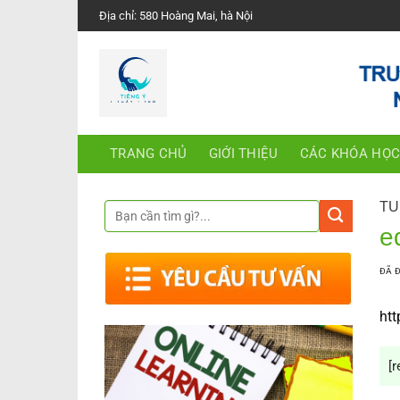
Chuyển
Địa chỉ: 580 Hoàng Mai, hà Nội
đến
nội
dung
TRANG CHỦ
GIỚI THIỆU
CÁC KHÓA HỌ
TU
e
ĐÃ 
htt
[r