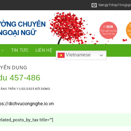
tiengy1thay1tro@g
C
TIN TỨC
LIÊN HỆ
Vietnamese
YỂN DỤNG
du 457-486
ĐĂNG TRÊN
11/02/2025
BỞI
DEMO
ps://dichvucongnghe.io.vn
elated_posts_by_tax title=""]