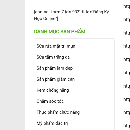
htt
[contact-form-7 id="933" title="Đăng Ký
Học Online"]
htt
DANH MỤC SẢN PHẨM
htt
htt
Sữa rửa mặt trị mụn
Sữa tắm trắng da
htt
Sản phẩm làm đẹp
htt
Sản phẩm giảm cân
htt
Kem chống nắng
htt
Chăm sóc tóc
Thực phẩm chức năng
htt
Mỹ phẩm đặc trị
htt