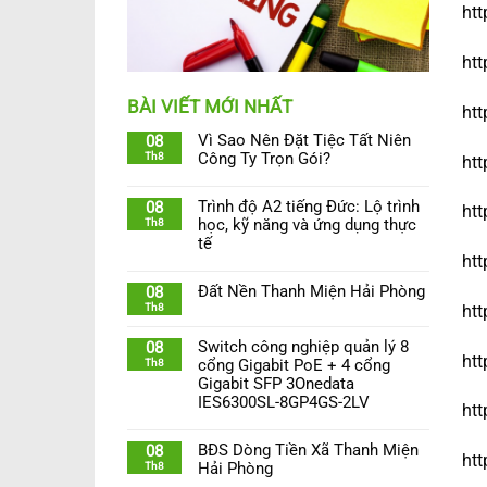
htt
htt
BÀI VIẾT MỚI NHẤT
htt
Vì Sao Nên Đặt Tiệc Tất Niên
08
Th8
Công Ty Trọn Gói?
htt
Trình độ A2 tiếng Đức: Lộ trình
08
htt
Th8
học, kỹ năng và ứng dụng thực
tế
htt
Đất Nền Thanh Miện Hải Phòng
08
Th8
htt
Switch công nghiệp quản lý 8
08
htt
Th8
cổng Gigabit PoE + 4 cổng
Gigabit SFP 3Onedata
IES6300SL-8GP4GS-2LV
htt
BĐS Dòng Tiền Xã Thanh Miện
08
ht
Th8
Hải Phòng