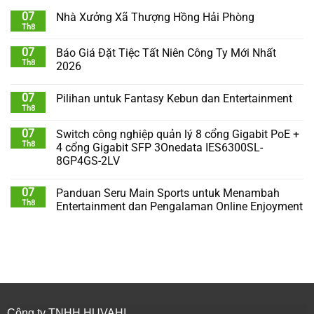
07
Nhà Xưởng Xã Thượng Hồng Hải Phòng
Th8
07
Báo Giá Đặt Tiệc Tất Niên Công Ty Mới Nhất
Th8
2026
07
Pilihan untuk Fantasy Kebun dan Entertainment
Th8
07
Switch công nghiệp quản lý 8 cổng Gigabit PoE +
Th8
4 cổng Gigabit SFP 3Onedata IES6300SL-
8GP4GS-2LV
07
Panduan Seru Main Sports untuk Menambah
Th8
Entertainment dan Pengalaman Online Enjoyment
Công ty TNHH HUVAHI