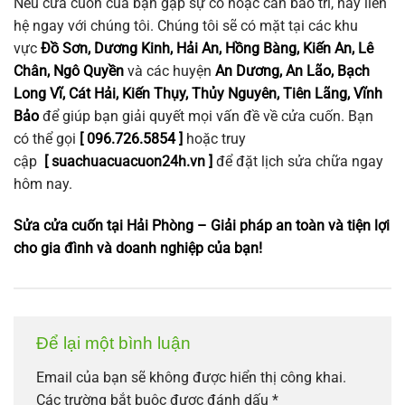
Nếu cửa cuốn của bạn gặp sự cố hoặc cần bảo trì, hãy liên
hệ ngay với chúng tôi. Chúng tôi sẽ có mặt tại các khu
vực
Đồ Sơn, Dương Kinh, Hải An, Hồng Bàng, Kiến An, Lê
Chân, Ngô Quyền
và các huyện
An Dương, An Lão, Bạch
Long Vĩ, Cát Hải, Kiến Thụy, Thủy Nguyên, Tiên Lãng, Vĩnh
Bảo
để giúp bạn giải quyết mọi vấn đề về cửa cuốn. Bạn
có thể gọi
[ 096.726.5854 ]
hoặc truy
cập
[
suachuacuacuon24h.vn
]
để đặt lịch sửa chữa ngay
hôm nay.
Sửa cửa cuốn tại Hải Phòng – Giải pháp an toàn và tiện lợi
cho gia đình và doanh nghiệp của bạn!
Để lại một bình luận
Email của bạn sẽ không được hiển thị công khai.
Các trường bắt buộc được đánh dấu
*