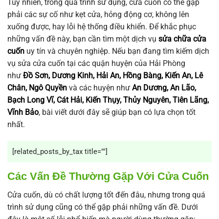
Tuy nhiên, trong quá trình sử dụng, cửa cuốn có thể gặp
phải các sự cố như kẹt cửa, hỏng động cơ, không lên
xuống được, hay lỗi hệ thống điều khiển. Để khắc phục
những vấn đề này, bạn cần tìm một dịch vụ
sửa chữa cửa
cuốn
uy tín và chuyên nghiệp. Nếu bạn đang tìm kiếm dịch
vụ sửa cửa cuốn tại các quận huyện của Hải Phòng
như
Đồ Sơn, Dương Kinh, Hải An, Hồng Bàng, Kiến An, Lê
Chân, Ngô Quyền
và các huyện như
An Dương, An Lão,
Bạch Long Vĩ, Cát Hải, Kiến Thụy, Thủy Nguyên, Tiên Lãng,
Vĩnh Bảo
, bài viết dưới đây sẽ giúp bạn có lựa chọn tốt
nhất.
[related_posts_by_tax title=""]
Các Vấn Đề Thường Gặp Với Cửa Cuốn
Cửa cuốn, dù có chất lượng tốt đến đâu, nhưng trong quá
trình sử dụng cũng có thể gặp phải những vấn đề. Dưới