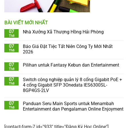
BÀI VIẾT MỚI NHẤT
07
Nhà Xưởng Xã Thượng Hồng Hải Phòng
Th8
07
Báo Giá Đặt Tiệc Tất Niên Công Ty Mới Nhất
Th8
2026
07
Pilihan untuk Fantasy Kebun dan Entertainment
Th8
07
Switch công nghiệp quản lý 8 cổng Gigabit PoE +
Th8
4 cổng Gigabit SFP 3Onedata IES6300SL-
8GP4GS-2LV
07
Panduan Seru Main Sports untuk Menambah
Th8
Entertainment dan Pengalaman Online Enjoyment
[contact-form-7 id="933" title="Đăng Ký Học Online"]