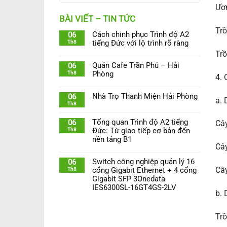
Ươm
BÀI VIẾT – TIN TỨC
Trồ
Cách chinh phục Trình độ A2
06
Th8
tiếng Đức với lộ trình rõ ràng
Trồ
Quán Cafe Trần Phú – Hải
06
Th8
Phòng
4.
Nhà Trọ Thanh Miện Hải Phòng
06
a. 
Th8
Tổng quan Trình độ A2 tiếng
06
Cây
Th8
Đức: Từ giao tiếp cơ bản đến
nền tảng B1
Cây
Switch công nghiệp quản lý 16
06
Cây
Th8
cổng Gigabit Ethernet + 4 cổng
Gigabit SFP 3Onedata
IES6300SL-16GT4GS-2LV
b. 
Trồ