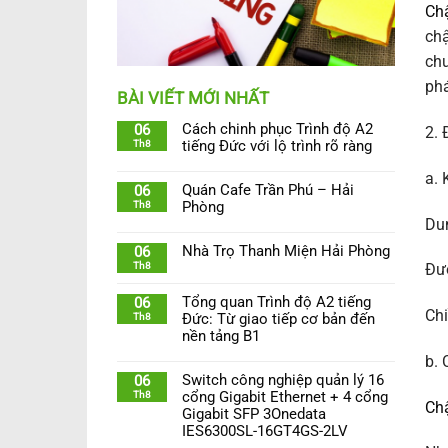
Ch
chậ
chu
phá
BÀI VIẾT MỚI NHẤT
Cách chinh phục Trình độ A2
06
2.
Th8
tiếng Đức với lộ trình rõ ràng
a. 
Quán Cafe Trần Phú – Hải
06
Th8
Phòng
Dun
Nhà Trọ Thanh Miện Hải Phòng
06
Th8
Đườ
Tổng quan Trình độ A2 tiếng
06
Chi
Th8
Đức: Từ giao tiếp cơ bản đến
nền tảng B1
b. 
Switch công nghiệp quản lý 16
06
Th8
cổng Gigabit Ethernet + 4 cổng
Ch
Gigabit SFP 3Onedata
IES6300SL-16GT4GS-2LV