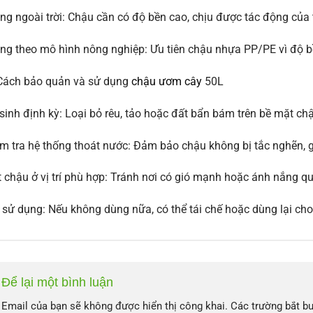
ng ngoài trời: Chậu cần có độ bền cao, chịu được tác động của th
ng theo mô hình nông nghiệp: Ưu tiên chậu nhựa PP/PE vì độ bề
Cách bảo quản và sử dụng
chậu ươm cây
50L
sinh định kỳ: Loại bỏ rêu, tảo hoặc đất bẩn bám trên bề mặt ch
m tra hệ thống thoát nước: Đảm bảo chậu không bị tắc nghẽn, gi
 chậu ở vị trí phù hợp: Tránh nơi có gió mạnh hoặc ánh nắng qu
 sử dụng: Nếu không dùng nữa, có thể tái chế hoặc dùng lại cho
Để lại một bình luận
Email của bạn sẽ không được hiển thị công khai.
Các trường bắt b