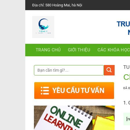
Chuyển
Địa chỉ: 580 Hoàng Mai, hà Nội
đến
nội
dung
TRANG CHỦ
GIỚI THIỆU
CÁC KHÓA HỌ
TU
C
ĐÃ 
1. 
[r