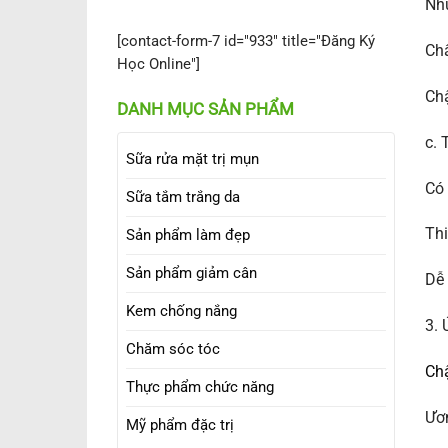
Nhự
[contact-form-7 id="933" title="Đăng Ký
Chấ
Học Online"]
Chậ
DANH MỤC SẢN PHẨM
c. 
Sữa rửa mặt trị mụn
Có 
Sữa tắm trắng da
Thi
Sản phẩm làm đẹp
Sản phẩm giảm cân
Dễ 
Kem chống nắng
3.
Chăm sóc tóc
Ch
Thực phẩm chức năng
Ươm
Mỹ phẩm đặc trị