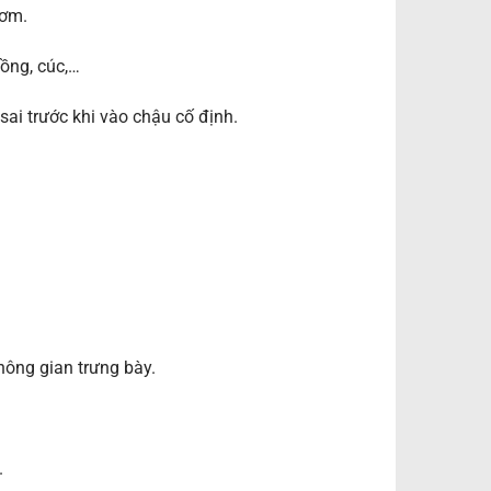
ươm.
hồng, cúc,…
ai trước khi vào chậu cố định.
ông gian trưng bày.
.