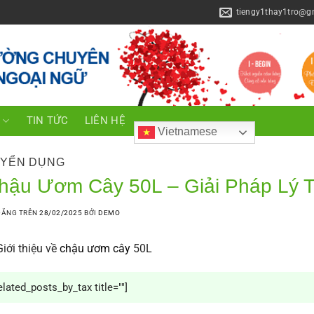
tiengy1thay1tro@g
C
TIN TỨC
LIÊN HỆ
Vietnamese
YỂN DỤNG
hậu Ươm Cây 50L – Giải Pháp Lý 
ĐĂNG TRÊN
28/02/2025
BỞI
DEMO
Giới thiệu về
chậu ươm cây
50L
elated_posts_by_tax title=""]