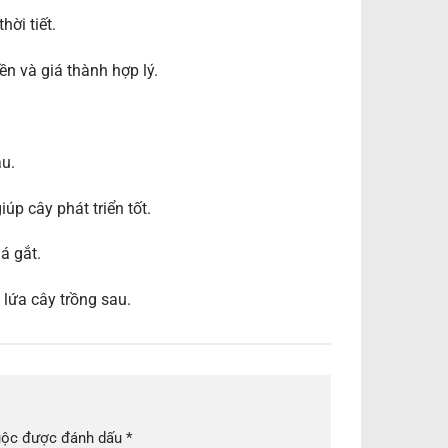
ời tiết.
n và giá thành hợp lý.
ậu.
úp cây phát triển tốt.
á gắt.
 lứa cây trồng sau.
uộc được đánh dấu
*