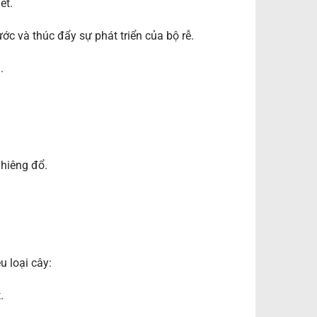
ết.
ớc và thúc đẩy sự phát triển của bộ rễ.
.
ghiêng đổ.
 loại cây:
.