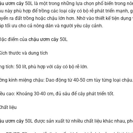
ậu ươm cây
50L là một trong những lựa chọn phổ biến trong nôn
u này phù hợp để trồng các loại cây có bộ rễ phát triển mạnh, g
yển ra đất trồng hoặc chậu lớn hơn. Nhờ vào thiết kế tiện dụng v
p tối ưu cho cả nông dân và người yêu cây cảnh.
 Đặc điểm của
chậu ươm cây
50L
Kích thước và dung tích
g tích: 50 lít, phù hợp với cây có bộ rễ lớn.
ng kính miệng chậu: Dao động từ 40-50 cm tùy từng loại chậu
ều cao: Khoảng 30-40 cm, đủ sâu để cây phát triển tốt.
Chất liệu
ậu ươm cây
50L được sản xuất từ nhiều chất liệu khác nhau, phổ