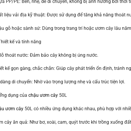
a PP/PE: Bền, nhẹ, dễ di chuyển, không bị ảnh hưởng bởi thời ti
t liệu vải địa kỹ thuật: Được sử dụng để tăng khả năng thoát nư
u gỗ hoặc sành sứ: Dùng trong trang trí hoặc ươm cây lâu năm
Thiết kế và tính năng
lỗ thoát nước: Đảm bảo cây không bị úng nước.
ết kế gọn gàng, chắc chắn: Giúp cây phát triển ổn định, tránh n
dàng di chuyển: Nhờ vào trọng lượng nhẹ và cấu trúc tiện lợi.
 Ứng dụng của
chậu ươm cây
50L
ậu ươm cây
50L có nhiều ứng dụng khác nhau, phù hợp với nhiều
 cây ăn quả: Như bơ, xoài, cam, quýt trước khi trồng xuống đất