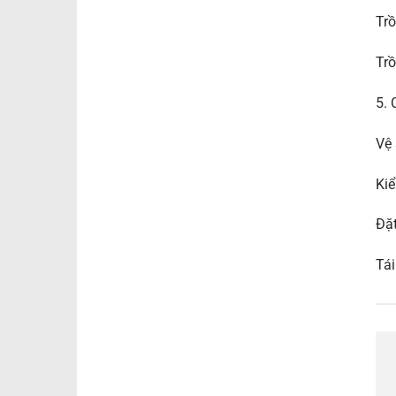
Trồ
Trồ
5. 
Vệ 
Kiể
Đặt
Tái