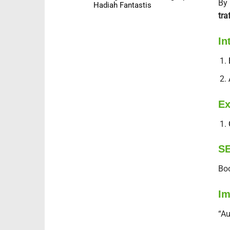
By 
Hadiah Fantastis
traf
In
Ex
SE
Boo
Im
“Au