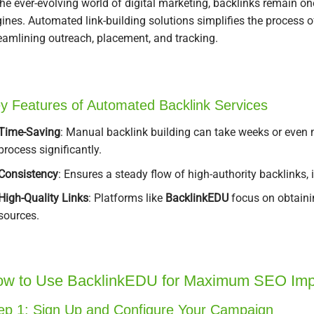
the ever-evolving world of digital marketing, backlinks remain on
ines. Automated link-building solutions simplifies the process o
eamlining outreach, placement, and tracking.
y Features of Automated Backlink Services
Time-Saving
: Manual backlink building can take weeks or eve
process significantly.
Consistency
: Ensures a steady flow of high-authority backlinks, 
High-Quality Links
: Platforms like
BacklinkEDU
focus on obtain
sources.
w to Use BacklinkEDU for Maximum SEO Imp
ep 1: Sign Up and Configure Your Campaign