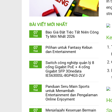
In 
eng
str
BÀI VIẾT MỚI NHẤT
Báo Giá Đặt Tiệc Tất Niên Công
07
Th8
Ty Mới Nhất 2026
Ke
Pilihan untuk Fantasy Kebun
07
Th8
dan Entertainment
Switch công nghiệp quản lý 8
07
Th8
cổng Gigabit PoE + 4 cổng
Gigabit SFP 3Onedata
IES6300SL-8GP4GS-2LV
Panduan Seru Main Sports
07
Th8
untuk Menambah
Entertainment dan Pengalaman
Ho
Online Enjoyment
St
Menjelajahi Keseruan Bermain
07