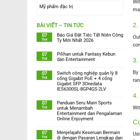
Wit
Mỹ phẩm đặc trị
man
2.
BÀI VIẾT – TIN TỨC
Báo Giá Đặt Tiệc Tất Niên Công
07
Out
Th8
Ty Mới Nhất 2026
com
Pilihan untuk Fantasy Kebun
07
Th8
dan Entertainment
3.
By 
Switch công nghiệp quản lý 8
07
Th8
cổng Gigabit PoE + 4 cổng
ran
Gigabit SFP 3Onedata
IES6300SL-8GP4GS-2LV
4.
Panduan Seru Main Sports
07
Wit
Th8
untuk Menambah
Entertainment dan Pengalaman
Online Enjoyment
Co
Menjelajahi Keseruan Bermain
07
Us
Th8
di dengan Pasaran Lengkap dan