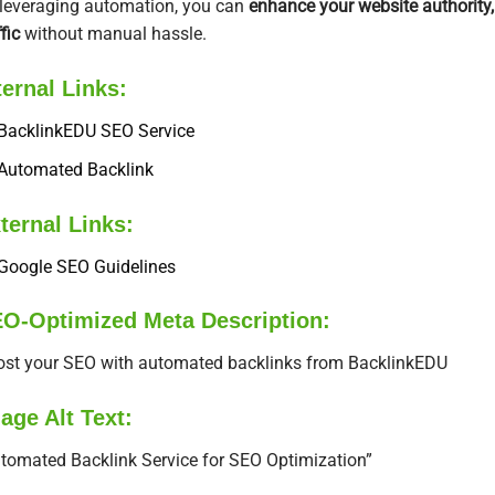
leveraging automation, you can
enhance your website authority,
fic
without manual hassle.
ternal Links:
BacklinkEDU SEO Service
Automated Backlink
ternal Links:
Google SEO Guidelines
O-Optimized Meta Description:
st your SEO with automated backlinks from BacklinkEDU
age Alt Text:
tomated Backlink Service for SEO Optimization”