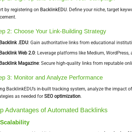
rt by registering on
BacklinkEDU
. Define your niche, target key
cement.
ep 2: Choose Your Link-Building Strategy
Backlink .EDU
: Gain authoritative links from educational institut
Backlink Web 2.0
: Leverage platforms like Medium, WordPress, 
Backlink Magazine
: Secure high-quality links from reputable on
ep 3: Monitor and Analyze Performance
ng BacklinkEDU’s in-built tracking system, analyze the impact o
ategies as needed for
SEO optimization
.
p Advantages of Automated Backlinks
Scalability