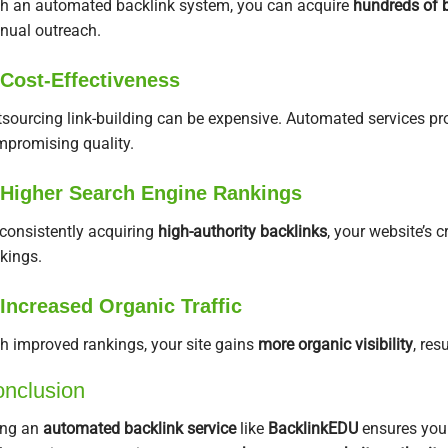
h an automated backlink system, you can acquire
hundreds of 
ual outreach.
Cost-Effectiveness
sourcing link-building can be expensive. Automated services pr
promising quality.
Higher Search Engine Rankings
consistently acquiring
high-authority backlinks
, your website’s c
kings.
Increased Organic Traffic
h improved rankings, your site gains
more organic visibility
, res
nclusion
ing an
automated backlink service
like
BacklinkEDU
ensures you