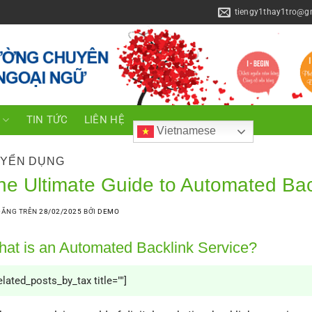
tiengy1thay1tro@g
C
TIN TỨC
LIÊN HỆ
Vietnamese
YỂN DỤNG
he Ultimate Guide to Automated Back
ĐĂNG TRÊN
28/02/2025
BỞI
DEMO
at is an Automated Backlink Service?
elated_posts_by_tax title=""]