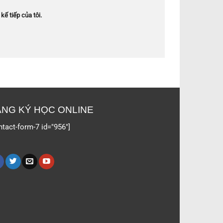
kế tiếp của tôi.
NG KÝ HỌC ONLINE
ntact-form-7 id="956"]