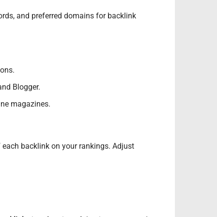
words, and preferred domains for backlink
ions.
and Blogger.
line magazines.
f each backlink on your rankings. Adjust