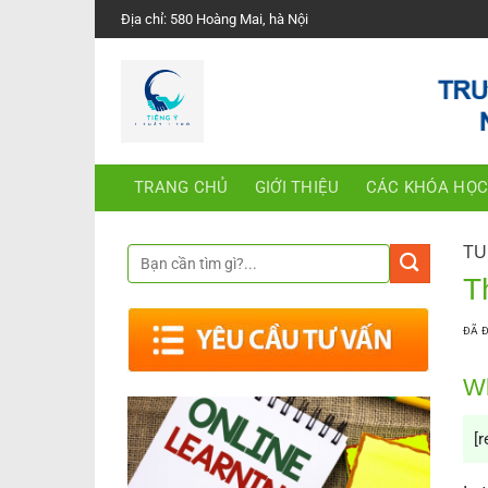
Chuyển
Địa chỉ: 580 Hoàng Mai, hà Nội
đến
nội
dung
TRANG CHỦ
GIỚI THIỆU
CÁC KHÓA HỌ
TU
T
ĐÃ 
Wh
[r