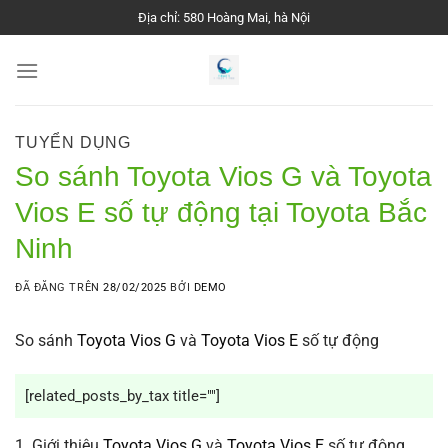
Chuyển
Địa chỉ: 580 Hoàng Mai, hà Nội
đến
nội
dung
TUYỂN DỤNG
So sánh Toyota Vios G và Toyota
Vios E số tự động tại Toyota Bắc
Ninh
ĐÃ ĐĂNG TRÊN
28/02/2025
BỞI
DEMO
So sánh
Toyota Vios G
và
Toyota Vios E
số tự động
[related_posts_by_tax title=""]
1. Giới thiệu
Toyota Vios G
và
Toyota Vios E
số tự động