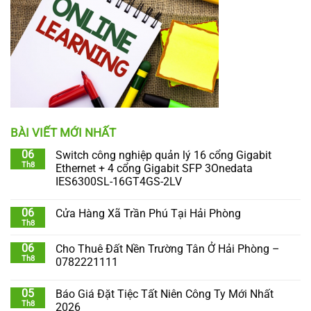
BÀI VIẾT MỚI NHẤT
06
Switch công nghiệp quản lý 16 cổng Gigabit
Th8
Ethernet + 4 cổng Gigabit SFP 3Onedata
IES6300SL-16GT4GS-2LV
06
Cửa Hàng Xã Trần Phú Tại Hải Phòng
Th8
06
Cho Thuê Đất Nền Trường Tân Ở Hải Phòng –
Th8
0782221111
05
Báo Giá Đặt Tiệc Tất Niên Công Ty Mới Nhất
Th8
2026