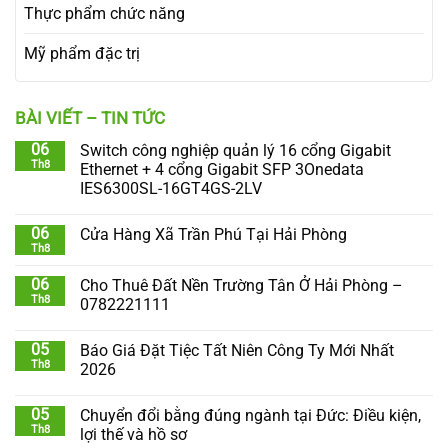
Thực phẩm chức năng
Mỹ phẩm đặc trị
BÀI VIẾT – TIN TỨC
06
Switch công nghiệp quản lý 16 cổng Gigabit
Th8
Ethernet + 4 cổng Gigabit SFP 3Onedata
IES6300SL-16GT4GS-2LV
06
Cửa Hàng Xã Trần Phú Tại Hải Phòng
Th8
06
Cho Thuê Đất Nền Trường Tân Ở Hải Phòng –
Th8
0782221111
05
Báo Giá Đặt Tiệc Tất Niên Công Ty Mới Nhất
Th8
2026
05
Chuyển đổi bằng đúng ngành tại Đức: Điều kiện,
Th8
lợi thế và hồ sơ