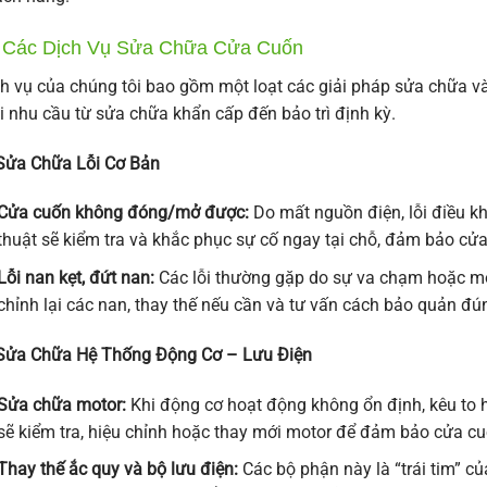
I. Các Dịch Vụ Sửa Chữa Cửa Cuốn
h vụ của chúng tôi bao gồm một loạt các giải pháp sửa chữa v
 nhu cầu từ sửa chữa khẩn cấp đến bảo trì định kỳ.
Sửa Chữa Lỗi Cơ Bản
Cửa cuốn không đóng/mở được:
Do mất nguồn điện, lỗi điều kh
thuật sẽ kiểm tra và khắc phục sự cố ngay tại chỗ, đảm bảo cửa
Lỗi nan kẹt, đứt nan:
Các lỗi thường gặp do sự va chạm hoặc mòn
chỉnh lại các nan, thay thế nếu cần và tư vấn cách bảo quản đú
 Sửa Chữa Hệ Thống Động Cơ – Lưu Điện
Sửa chữa motor:
Khi động cơ hoạt động không ổn định, kêu to 
sẽ kiểm tra, hiệu chỉnh hoặc thay mới motor để đảm bảo cửa c
Thay thế ắc quy và bộ lưu điện:
Các bộ phận này là “trái tim” c