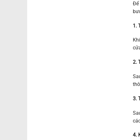
Để 
bư
1. 
Khi
cửa
2. 
Sau
thô
3. 
Sau
các
4. 