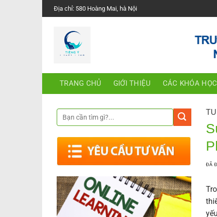
Chuyển
Địa chỉ: 580 Hoàng Mai, hà Nội
đến
nội
dung
TRANG CHỦ
GIỚI THIỆU
CÁC KHÓA HỌ
TU
S
P
ĐÃ 
Tro
thi
yếu