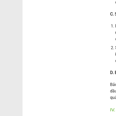
C. 
D. 
Bảo
dầu
quả
IV