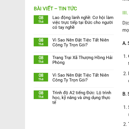
BÀI VIẾT – TIN TỨC
II
Lao động lành nghề: Cơ hội làm
08
Th8
việc trực tiếp tại Đức cho người
Dịc
có tay nghề
mọi
Vì Sao Nên Đặt Tiệc Tất Niên
08
A. 
Th8
Công Ty Trọn Gói?
Trang Trại Xã Thượng Hồng Hải
08
Th8
Phòng
Vì Sao Nên Đặt Tiệc Tất Niên
08
Th8
Công Ty Trọn Gói?
Trình độ A2 tiếng Đức: Lộ trình
08
B.
Th8
học, kỹ năng và ứng dụng thực
tế