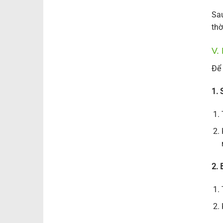
Sau
thờ
V.
Để 
1.
2. 