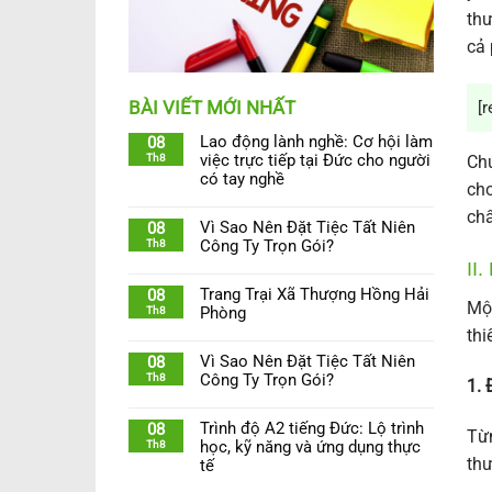
thư
cả 
BÀI VIẾT MỚI NHẤT
[r
Lao động lành nghề: Cơ hội làm
08
Th8
việc trực tiếp tại Đức cho người
Chú
có tay nghề
cho
chấ
Vì Sao Nên Đặt Tiệc Tất Niên
08
Th8
Công Ty Trọn Gói?
II
Trang Trại Xã Thượng Hồng Hải
08
Một
Th8
Phòng
thi
Vì Sao Nên Đặt Tiệc Tất Niên
08
Th8
Công Ty Trọn Gói?
1. 
Trình độ A2 tiếng Đức: Lộ trình
08
Từn
Th8
học, kỹ năng và ứng dụng thực
thư
tế