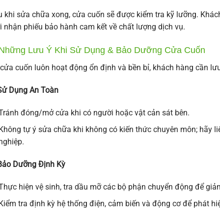
 khi sửa chữa xong, cửa cuốn sẽ được kiểm tra kỹ lưỡng. Khá
i nhận phiếu bảo hành cam kết về chất lượng dịch vụ.
 Những Lưu Ý Khi Sử Dụng & Bảo Dưỡng Cửa Cuốn
cửa cuốn luôn hoạt động ổn định và bền bỉ, khách hàng cần lư
 Sử Dụng An Toàn
Tránh đóng/mở cửa khi có người hoặc vật cản sát bên.
Không tự ý sửa chữa khi không có kiến thức chuyên môn; hãy li
nghiệp.
Bảo Dưỡng Định Kỳ
Thực hiện vệ sinh, tra dầu mỡ các bộ phận chuyển động để gi
Kiểm tra định kỳ hệ thống điện, cảm biến và động cơ để phát h