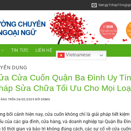
tiengy1thay1tro@g
C
TIN TỨC
LIÊN HỆ
Vietnamese
YỂN DỤNG
ửa Cửa Cuốn Quận Ba Đình Uy Tín
háp Sửa Chữa Tối Ưu Cho Mọi Loạ
ĐĂNG TRÊN
26/02/2025
BỞI
DEMO
ng bối cảnh hiện nay, cửa cuốn không chỉ là giải pháp tiết ki
ếu của các gia đình, cửa hàng, và doanh nghiệp tại Quận Ba Đìn
 tố thời gian và bảo trì không đúng cách, các sự cố về cửa cuốn