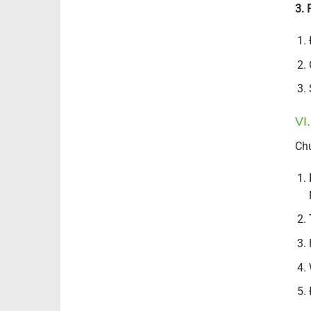
3. 
VI
Chú