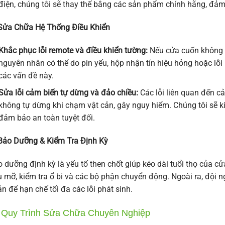
điện, chúng tôi sẽ thay thế bằng các sản phẩm chính hãng, đảm 
Sửa Chữa Hệ Thống Điều Khiển
Khắc phục lỗi remote và điều khiển tường:
Nếu cửa cuốn không n
nguyên nhân có thể do pin yếu, hộp nhận tín hiệu hỏng hoặc lỗi kế
các vấn đề này.
Sửa lỗi cảm biến tự dừng và đảo chiều:
Các lỗi liên quan đến c
không tự dừng khi chạm vật cản, gây nguy hiểm. Chúng tôi sẽ k
đảm bảo an toàn tuyệt đối.
Bảo Dưỡng & Kiểm Tra Định Kỳ
 dưỡng định kỳ là yếu tố then chốt giúp kéo dài tuổi thọ của cử
 mỡ, kiểm tra ổ bi và các bộ phận chuyển động. Ngoài ra, đội 
n để hạn chế tối đa các lỗi phát sinh.
. Quy Trình Sửa Chữa Chuyên Nghiệp