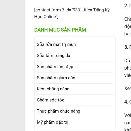
2. 
[contact-form-7 id="933" title="Đăng Ký
Học Online"]
Chú
độn
DANH MỤC SẢN PHẨM
hạn
Sữa rửa mặt trị mụn
3. 
Sữa tắm trắng da
Dù 
Sản phẩm làm đẹp
phú
việ
Sản phẩm giảm cân
Xe
Kem chống nắng
Chăm sóc tóc
4. 
Thực phẩm chức năng
Với
Mỹ phẩm đặc trị
cạn
kh