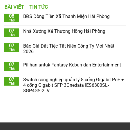
BÀI VIẾT – TIN TỨC
08
BĐS Dòng Tiền Xã Thanh Miện Hải Phòng
Th8
07
Nhà Xưởng Xã Thượng Hồng Hải Phòng
Th8
07
Báo Giá Đặt Tiệc Tất Niên Công Ty Mới Nhất
Th8
2026
07
Pilihan untuk Fantasy Kebun dan Entertainment
Th8
07
Switch công nghiệp quản lý 8 cổng Gigabit PoE +
Th8
4 cổng Gigabit SFP 3Onedata IES6300SL-
8GP4GS-2LV