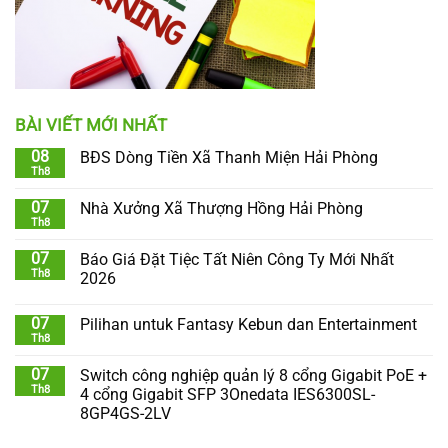
BÀI VIẾT MỚI NHẤT
08
BĐS Dòng Tiền Xã Thanh Miện Hải Phòng
Th8
07
Nhà Xưởng Xã Thượng Hồng Hải Phòng
Th8
07
Báo Giá Đặt Tiệc Tất Niên Công Ty Mới Nhất
Th8
2026
07
Pilihan untuk Fantasy Kebun dan Entertainment
Th8
07
Switch công nghiệp quản lý 8 cổng Gigabit PoE +
Th8
4 cổng Gigabit SFP 3Onedata IES6300SL-
8GP4GS-2LV