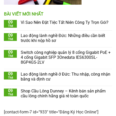
BÀI VIẾT MỚI NHẤT
09
Vì Sao Nên Đặt Tiệc Tất Niên Công Ty Trọn Gói?
Th8
09
Lao động lành nghề Đức: Những điều cần biết
Th8
trước khi nộp hồ sơ
09
Switch công nghiệp quản lý 8 cổng Gigabit PoE +
Th8
4 cổng Gigabit SFP 3Onedata IES6300SL-
8GP4GS-2LV
09
Lao động lành nghề ở Đức: Thu nhập, công nhận
Th8
bằng và định cư
09
Shop Cầu Lông Dunney – Kênh bán sản phẩm
Th8
cầu lông chính hãng giá rẻ toàn quốc
[contact-form-7 id="933" title="Đăng Ký Học Online"]