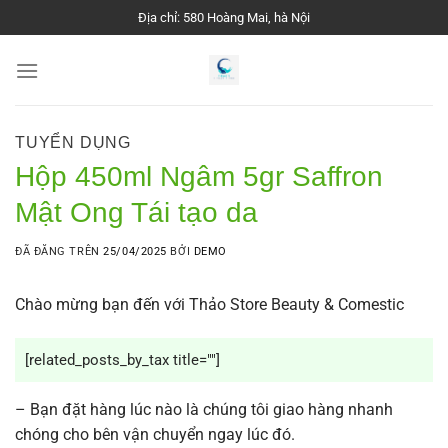
Chuyển
Địa chỉ: 580 Hoàng Mai, hà Nội
đến
nội
dung
TUYỂN DỤNG
Hộp 450ml Ngâm 5gr Saffron
Mật Ong Tái tạo da
ĐÃ ĐĂNG TRÊN
25/04/2025
BỞI
DEMO
Chào mừng bạn đến với Thảo Store Beauty & Comestic
[related_posts_by_tax title=""]
– Bạn đặt hàng lúc nào là chúng tôi giao hàng nhanh
chóng cho bên vận chuyển ngay lúc đó.