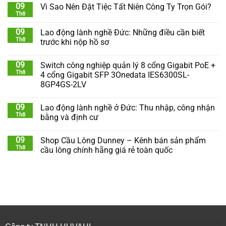
09
Vì Sao Nên Đặt Tiệc Tất Niên Công Ty Trọn Gói?
Th8
09
Lao động lành nghề Đức: Những điều cần biết
Th8
trước khi nộp hồ sơ
09
Switch công nghiệp quản lý 8 cổng Gigabit PoE +
Th8
4 cổng Gigabit SFP 3Onedata IES6300SL-
8GP4GS-2LV
09
Lao động lành nghề ở Đức: Thu nhập, công nhận
Th8
bằng và định cư
09
Shop Cầu Lông Dunney – Kênh bán sản phẩm
Th8
cầu lông chính hãng giá rẻ toàn quốc