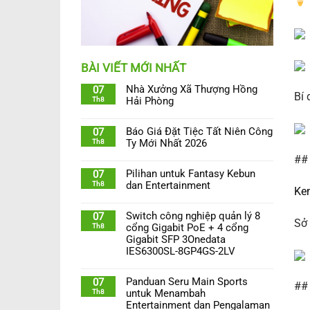
BÀI VIẾT MỚI NHẤT
Nhà Xưởng Xã Thượng Hồng
07
Bí 
Th8
Hải Phòng
Báo Giá Đặt Tiệc Tất Niên Công
07
Th8
Ty Mới Nhất 2026
##
Pilihan untuk Fantasy Kebun
07
Th8
dan Entertainment
Ke
Switch công nghiệp quản lý 8
07
Sở
Th8
cổng Gigabit PoE + 4 cổng
Gigabit SFP 3Onedata
IES6300SL-8GP4GS-2LV
Panduan Seru Main Sports
07
##
Th8
untuk Menambah
Entertainment dan Pengalaman