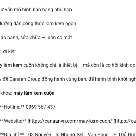
Tư vấn mô hình bán hàng phù hợp
Hướng dẫn công thức làm kem ngon
ảo hành, sửa chữa – luôn có mặt
Lời kết
y làm kem cuộn
không chỉ là thiết bị – mà còn là cơ hội kinh do
 để Canaan Group đồng hành cùng bạn, để hành trình khởi ngh
 khóa:
máy làm kem cuộn
**Hotline:** 0969 567 437
**Website:** [
https://canaanvn.com/may-kem-cuon
/](https:/
**Địa chỉ:** 103 Nguyễn Thị Nhung, KĐT Vạn Phúc, TP. Thủ Đứ