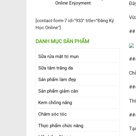
Online Enjoyment
Đây
Vừa
[contact-form-7 id="933" title="Đăng Ký
Học Online"]
## 
DANH MỤC SẢN PHẨM
Sữa rửa mặt trị mụn
###
Sữa tắm trắng da
Chỉ
Sản phẩm làm đẹp
###
Sản phẩm giảm cân
Thi
Kem chống nắng
Chăm sóc tóc
###
Thực phẩm chức năng
Tạo