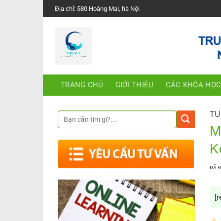
Chuyển
Địa chỉ: 580 Hoàng Mai, hà Nội
đến
nội
dung
TRANG CHỦ
GIỚI THIỆU
CÁC KHÓA HỌ
TU
M
K
ĐÃ 
[r