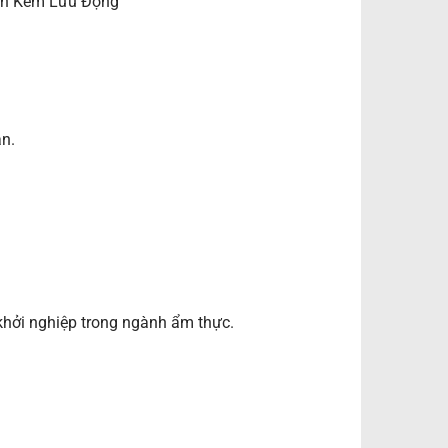
án Kem Lưu Động
n.
khởi nghiệp trong ngành ẩm thực.