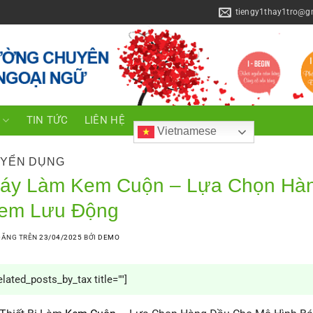
tiengy1thay1tro@g
C
TIN TỨC
LIÊN HỆ
Vietnamese
YỂN DỤNG
áy Làm Kem Cuộn – Lựa Chọn Hàn
em Lưu Động
ĐĂNG TRÊN
23/04/2025
BỞI
DEMO
elated_posts_by_tax title=""]