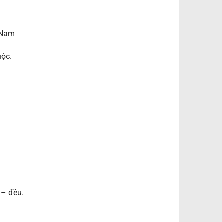
 Nam
uộc.
 – đều.