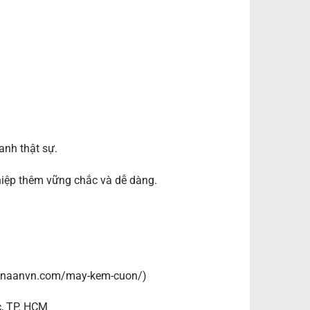
anh thật sự.
iệp thêm vững chắc và dễ dàng.
/canaanvn.com/may-kem-cuon/)
c, TP. HCM