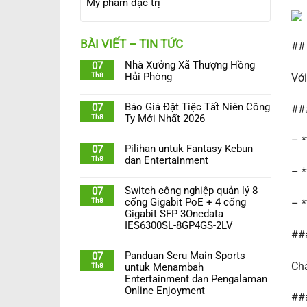
Mỹ phẩm đặc trị
BÀI VIẾT – TIN TỨC
## 
Nhà Xưởng Xã Thượng Hồng
07
Th8
Hải Phòng
Với
Báo Giá Đặt Tiệc Tất Niên Công
07
##
Th8
Ty Mới Nhất 2026
– *
Pilihan untuk Fantasy Kebun
07
Th8
dan Entertainment
– *
Switch công nghiệp quản lý 8
07
Th8
cổng Gigabit PoE + 4 cổng
– *
Gigabit SFP 3Onedata
IES6300SL-8GP4GS-2LV
###
Panduan Seru Main Sports
07
Chả
Th8
untuk Menambah
Entertainment dan Pengalaman
Online Enjoyment
###