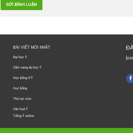
ĐĂ
BÀI VIẾT MỚI NHẤT
[co
Đại học Ý
Cẩm nang du học Ý
Học bổng IYT
Học bổng
Thủ tục visa
Văn hoá Ý
Tiếng Ý online