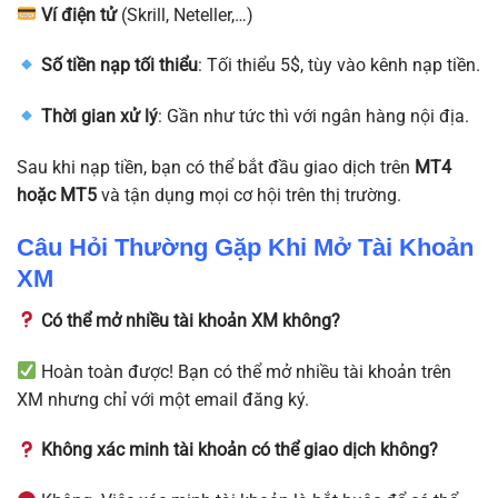
Ví điện tử
(Skrill, Neteller,…)
Số tiền nạp tối thiểu
: Tối thiểu 5$, tùy vào kênh nạp tiền.
Thời gian xử lý
: Gần như tức thì với ngân hàng nội địa.
Sau khi nạp tiền, bạn có thể bắt đầu giao dịch trên
MT4
hoặc MT5
và tận dụng mọi cơ hội trên thị trường.
Câu Hỏi Thường Gặp Khi Mở Tài Khoản
XM
Có thể mở nhiều tài khoản XM không?
Hoàn toàn được! Bạn có thể mở nhiều tài khoản trên
XM nhưng chỉ với một email đăng ký.
Không xác minh tài khoản có thể giao dịch không?