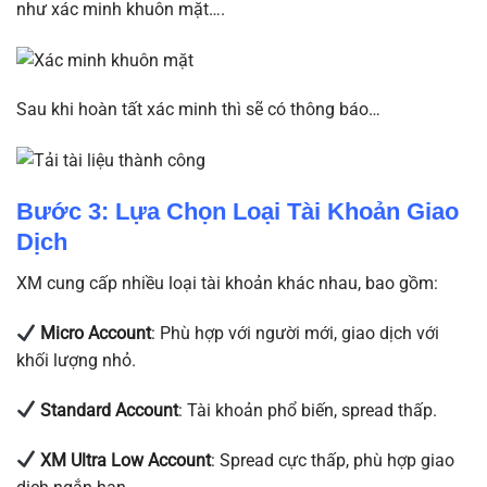
như xác minh khuôn mặt….
Sau khi hoàn tất xác minh thì sẽ có thông báo…
Bước 3: Lựa Chọn Loại Tài Khoản Giao
Dịch
XM cung cấp nhiều loại tài khoản khác nhau, bao gồm:
Micro Account
: Phù hợp với người mới, giao dịch với
khối lượng nhỏ.
Standard Account
: Tài khoản phổ biến, spread thấp.
XM Ultra Low Account
: Spread cực thấp, phù hợp giao