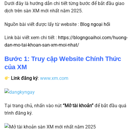
Dưới đây là hướng dẫn chi tiết từng bước để bắt đầu giao
dịch trên sàn XM mới nhất năm 2025.
Nguồn bài viết được lấy từ website :
Blog ngoại hối
Link bài viết xem chi tiết :
https://blogngoaihoi.com/huong-
dan-mo-tai-khoan-san-xm-moi-nhat/
Bước 1: Truy cập Website Chính Thức
của XM
Link đăng ký
:
www.xm.com
Tại trang chủ, nhấn vào nút
“Mở tài khoản”
để bắt đầu quá
trình đăng ký.