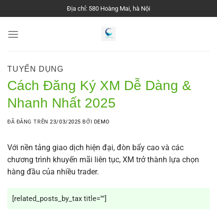
Chuyển
Địa chỉ: 580 Hoàng Mai, hà Nội
đến
nội
dung
TUYỂN DỤNG
Cách Đăng Ký XM Dễ Dàng &
Nhanh Nhất 2025
ĐÃ ĐĂNG TRÊN
23/03/2025
BỞI
DEMO
Với nền tảng giao dịch hiện đại, đòn bẩy cao và các
chương trình khuyến mãi liên tục, XM trở thành lựa chọn
hàng đầu của nhiều trader.
[related_posts_by_tax title=""]