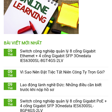
BÀI VIẾT MỚI NHẤT
09
Switch công nghiệp quản lý 8 cổng Gigabit
Th8
Ethernet + 4 cổng Gigabit SFP 3Onedata
IES6300SL-8GT4GS-2LV
09
Vì Sao Nên Đặt Tiệc Tất Niên Công Ty Trọn Gói?
Th8
09
Lao động lành nghề Đức: Những điều cần biết
Th8
trước khi nộp hồ sơ
09
Switch công nghiệp quản lý 8 cổng Gigabit PoE +
Th8
4 cổng Gigabit SFP 3Onedata IES6300SL-
8GP4GS-2LV