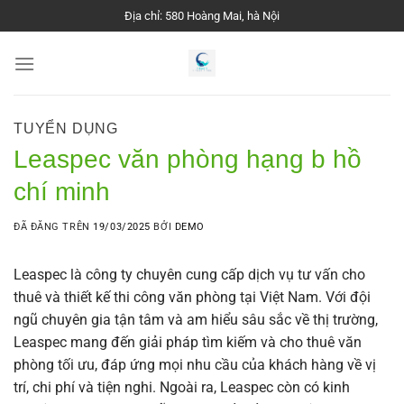
Chuyển
Địa chỉ: 580 Hoàng Mai, hà Nội
đến
nội
dung
TUYỂN DỤNG
​Leaspec văn phòng hạng b hồ
chí minh
ĐÃ ĐĂNG TRÊN
19/03/2025
BỞI
DEMO
​Leaspec là công ty chuyên cung cấp dịch vụ tư vấn cho
thuê và thiết kế thi công văn phòng tại Việt Nam. Với đội
ngũ chuyên gia tận tâm và am hiểu sâu sắc về thị trường,
Leaspec mang đến giải pháp tìm kiếm và cho thuê văn
phòng tối ưu, đáp ứng mọi nhu cầu của khách hàng về vị
trí, chi phí và tiện nghi. Ngoài ra, Leaspec còn có kinh