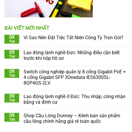
BÀI VIẾT MỚI NHẤT
09
Vì Sao Nên Đặt Tiệc Tất Niên Công Ty Trọn Gói?
Th8
09
Lao động lành nghề Đức: Những điều cần biết
Th8
trước khi nộp hồ sơ
09
Switch công nghiệp quản lý 8 cổng Gigabit PoE +
Th8
4 cổng Gigabit SFP 3Onedata IES6300SL-
8GP4GS-2LV
09
Lao động lành nghề ở Đức: Thu nhập, công nhận
Th8
bằng và định cư
09
Shop Cầu Lông Dunney – Kênh bán sản phẩm
Th8
cầu lông chính hãng giá rẻ toàn quốc