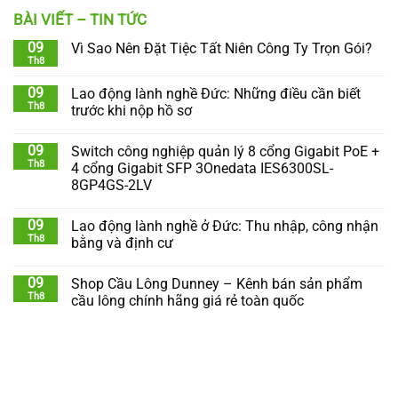
BÀI VIẾT – TIN TỨC
09
Vì Sao Nên Đặt Tiệc Tất Niên Công Ty Trọn Gói?
Th8
09
Lao động lành nghề Đức: Những điều cần biết
Th8
trước khi nộp hồ sơ
09
Switch công nghiệp quản lý 8 cổng Gigabit PoE +
Th8
4 cổng Gigabit SFP 3Onedata IES6300SL-
8GP4GS-2LV
09
Lao động lành nghề ở Đức: Thu nhập, công nhận
Th8
bằng và định cư
09
Shop Cầu Lông Dunney – Kênh bán sản phẩm
Th8
cầu lông chính hãng giá rẻ toàn quốc