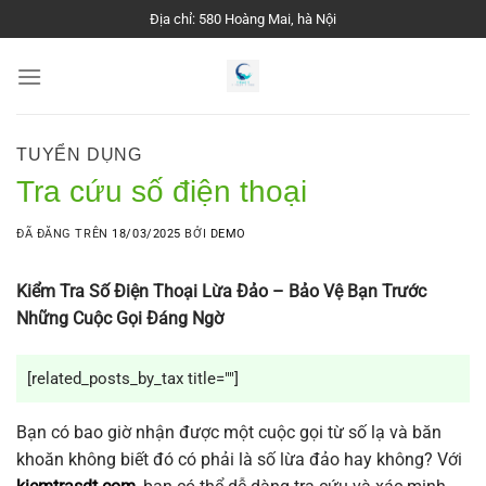
Chuyển
Địa chỉ: 580 Hoàng Mai, hà Nội
đến
nội
dung
TUYỂN DỤNG
Tra cứu số điện thoại
ĐÃ ĐĂNG TRÊN
18/03/2025
BỞI
DEMO
Kiểm Tra Số Điện Thoại Lừa Đảo – Bảo Vệ Bạn Trước
Những Cuộc Gọi Đáng Ngờ
[related_posts_by_tax title=""]
Bạn có bao giờ nhận được một cuộc gọi từ số lạ và băn
khoăn không biết đó có phải là số lừa đảo hay không? Với