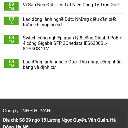
09
Vì Sao Nên Đặt Tiệc Tất Niên Công Ty Trọn Gói?
Th8
09
Lao động lành nghề Đức: Những điều cần biết
Th8
trước khi nộp hồ sơ
09
Switch công nghiệp quản lý 8 cổng Gigabit PoE +
Th8
4 cổng Gigabit SFP 3Onedata IES6300SL-
8GP4GS-2LV
09
Lao động lành nghề ở Đức: Thu nhập, công nhận
Th8
bằng và định cư
Công ty TNHH HUVAHI
Địa chỉ: Số 29 ngõ 18 Lương Ngọc Quyến, Văn Quán, Hà
Đông, Hà Nội