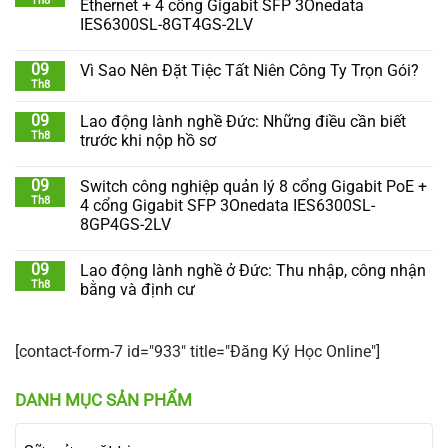
Th8
Ethernet + 4 cổng Gigabit SFP 3Onedata
IES6300SL-8GT4GS-2LV
09
Vì Sao Nên Đặt Tiệc Tất Niên Công Ty Trọn Gói?
Th8
09
Lao động lành nghề Đức: Những điều cần biết
Th8
trước khi nộp hồ sơ
09
Switch công nghiệp quản lý 8 cổng Gigabit PoE +
Th8
4 cổng Gigabit SFP 3Onedata IES6300SL-
8GP4GS-2LV
09
Lao động lành nghề ở Đức: Thu nhập, công nhận
Th8
bằng và định cư
[contact-form-7 id="933" title="Đăng Ký Học Online"]
DANH MỤC SẢN PHẨM