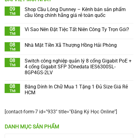
09
Shop Cầu Lông Dunney – Kênh bán sản phẩm
Th8
cầu lông chính hãng giá rẻ toàn quốc
08
Vì Sao Nên Đặt Tiệc Tất Niên Công Ty Trọn Gói?
Th8
08
Nhà Mặt Tiền Xã Thượng Hồng Hải Phòng
Th8
08
Switch công nghiệp quản lý 8 cổng Gigabit PoE +
Th8
4 cổng Gigabit SFP 3Onedata IES6300SL-
8GP4GS-2LV
08
Băng Dính In Chữ Mua 1 Tặng 1 Đủ Size Giá Rẻ
Th8
HCM
[contact-form-7 id="933" title="Đăng Ký Học Online"]
DANH MỤC SẢN PHẨM