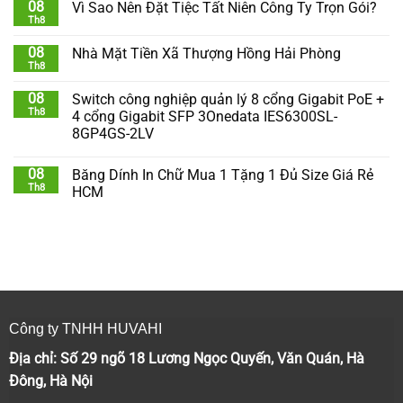
08
Vì Sao Nên Đặt Tiệc Tất Niên Công Ty Trọn Gói?
Th8
08
Nhà Mặt Tiền Xã Thượng Hồng Hải Phòng
Th8
08
Switch công nghiệp quản lý 8 cổng Gigabit PoE +
Th8
4 cổng Gigabit SFP 3Onedata IES6300SL-
8GP4GS-2LV
08
Băng Dính In Chữ Mua 1 Tặng 1 Đủ Size Giá Rẻ
Th8
HCM
Công ty TNHH HUVAHI
Địa chỉ: Số 29 ngõ 18 Lương Ngọc Quyến, Văn Quán, Hà
Đông, Hà Nội