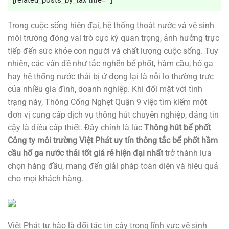
[related_posts_by_tax title=""]
Trong cuộc sống hiện đại, hệ thống thoát nước và vệ sinh
môi trường đóng vai trò cực kỳ quan trọng, ảnh hưởng trực
tiếp đến sức khỏe con người và chất lượng cuộc sống. Tuy
nhiên, các vấn đề như tắc nghẽn bể phốt, hầm cầu, hố ga
hay hệ thống nước thải bị ứ đọng lại là nỗi lo thường trực
của nhiều gia đình, doanh nghiệp. Khi đối mặt với tình
trạng này,
Thông Cống Nghẹt Quận 9
việc tìm kiếm một
đơn vị cung cấp dịch vụ thông hút chuyên nghiệp, đáng tin
cậy là điều cấp thiết. Đây chính là lúc
Thông hút bể phốt
Công ty môi trường Việt Phát uy tín thông tắc bể phốt hầm
cầu hố ga nước thải tốt giá rẻ hiện đại nhất
trở thành lựa
chọn hàng đầu, mang đến giải pháp toàn diện và hiệu quả
cho mọi khách hàng.
Việt Phát tự hào là đối tác tin cậy trong lĩnh vực vệ sinh