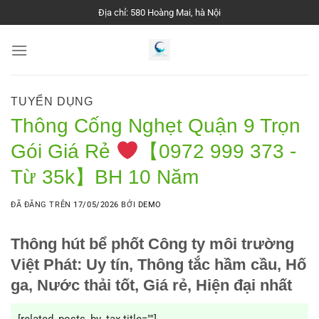
Chuyển
Địa chỉ: 580 Hoàng Mai, hà Nội
đến
nội
dung
TUYỂN DỤNG
Thông Cống Nghẹt Quận 9 Trọn
Gói Giá Rẻ
【0972 999 373 -
Từ 35k】BH 10 Năm
ĐÃ ĐĂNG TRÊN
17/05/2026
BỞI
DEMO
Thông hút bể phốt Công ty môi trường
Việt Phát: Uy tín, Thông tắc hầm cầu, Hố
ga, Nước thải tốt, Giá rẻ, Hiện đại nhất