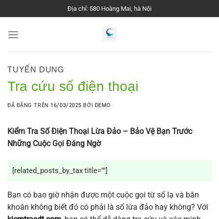
Chuyển
Địa chỉ: 580 Hoàng Mai, hà Nội
đến
nội
dung
TUYỂN DỤNG
Tra cứu số điện thoại
ĐÃ ĐĂNG TRÊN
16/03/2025
BỞI
DEMO
Kiểm Tra Số Điện Thoại Lừa Đảo – Bảo Vệ Bạn Trước
Những Cuộc Gọi Đáng Ngờ
[related_posts_by_tax title=""]
Bạn có bao giờ nhận được một cuộc gọi từ số lạ và băn
khoăn không biết đó có phải là số lừa đảo hay không? Với