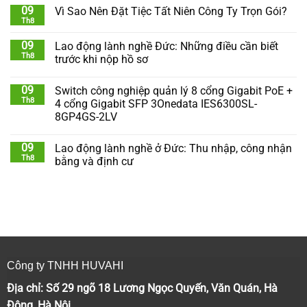
09
Vì Sao Nên Đặt Tiệc Tất Niên Công Ty Trọn Gói?
Th8
09
Lao động lành nghề Đức: Những điều cần biết
Th8
trước khi nộp hồ sơ
09
Switch công nghiệp quản lý 8 cổng Gigabit PoE +
Th8
4 cổng Gigabit SFP 3Onedata IES6300SL-
8GP4GS-2LV
09
Lao động lành nghề ở Đức: Thu nhập, công nhận
Th8
bằng và định cư
Công ty TNHH HUVAHI
Địa chỉ: Số 29 ngõ 18 Lương Ngọc Quyến, Văn Quán, Hà
Đông, Hà Nội