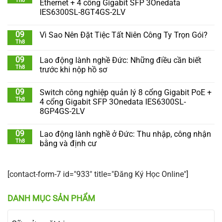
Th8
Ethernet + 4 cổng Gigabit SFP 3Onedata
IES6300SL-8GT4GS-2LV
09
Vì Sao Nên Đặt Tiệc Tất Niên Công Ty Trọn Gói?
Th8
09
Lao động lành nghề Đức: Những điều cần biết
Th8
trước khi nộp hồ sơ
09
Switch công nghiệp quản lý 8 cổng Gigabit PoE +
Th8
4 cổng Gigabit SFP 3Onedata IES6300SL-
8GP4GS-2LV
09
Lao động lành nghề ở Đức: Thu nhập, công nhận
Th8
bằng và định cư
[contact-form-7 id="933" title="Đăng Ký Học Online"]
DANH MỤC SẢN PHẨM