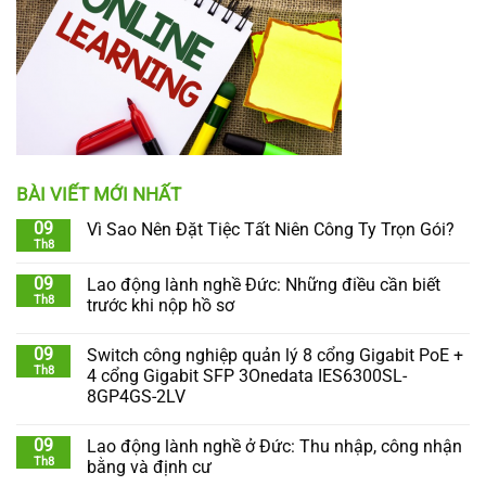
BÀI VIẾT MỚI NHẤT
09
Vì Sao Nên Đặt Tiệc Tất Niên Công Ty Trọn Gói?
Th8
09
Lao động lành nghề Đức: Những điều cần biết
Th8
trước khi nộp hồ sơ
09
Switch công nghiệp quản lý 8 cổng Gigabit PoE +
Th8
4 cổng Gigabit SFP 3Onedata IES6300SL-
8GP4GS-2LV
09
Lao động lành nghề ở Đức: Thu nhập, công nhận
Th8
bằng và định cư