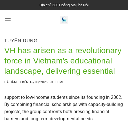
Chuyển
Địa chỉ: 580 Hoàng Mai, hà Nội
đến
nội
dung
TUYỂN DỤNG
VH has arisen as a revolutionary
force in Vietnam’s educational
landscape, delivering essential
ĐÃ ĐĂNG TRÊN
16/03/2025
BỞI
DEMO
support to low-income students since its founding in 2002.
By combining financial scholarships with capacity-building
projects, the group confronts both pressing financial
barriers and long-term developmental needs.