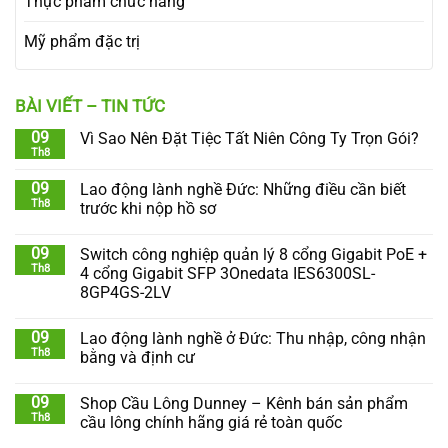
Thực phẩm chức năng
Mỹ phẩm đặc trị
BÀI VIẾT – TIN TỨC
09
Vì Sao Nên Đặt Tiệc Tất Niên Công Ty Trọn Gói?
Th8
09
Lao động lành nghề Đức: Những điều cần biết
Th8
trước khi nộp hồ sơ
09
Switch công nghiệp quản lý 8 cổng Gigabit PoE +
Th8
4 cổng Gigabit SFP 3Onedata IES6300SL-
8GP4GS-2LV
09
Lao động lành nghề ở Đức: Thu nhập, công nhận
Th8
bằng và định cư
09
Shop Cầu Lông Dunney – Kênh bán sản phẩm
Th8
cầu lông chính hãng giá rẻ toàn quốc