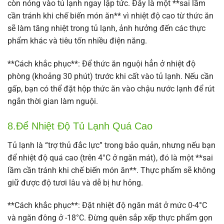
còn nóng vào tủ lạnh ngay lập tức. Đây là một **sai lầm
cần tránh khi chế biến món ăn** vì nhiệt độ cao từ thức ăn
sẽ làm tăng nhiệt trong tủ lạnh, ảnh hưởng đến các thực
phẩm khác và tiêu tốn nhiều điện năng.
**Cách khắc phục**: Để thức ăn nguội hẳn ở nhiệt độ
phòng (khoảng 30 phút) trước khi cất vào tủ lạnh. Nếu cần
gấp, bạn có thể đặt hộp thức ăn vào chậu nước lạnh để rút
ngắn thời gian làm nguội.
8.Để Nhiệt Độ Tủ Lạnh Quá Cao
Tủ lạnh là “trợ thủ đắc lực” trong bảo quản, nhưng nếu bạn
để nhiệt độ quá cao (trên 4°C ở ngăn mát), đó là một **sai
lầm cần tránh khi chế biến món ăn**. Thực phẩm sẽ không
giữ được độ tươi lâu và dễ bị hư hỏng.
**Cách khắc phục**: Đặt nhiệt độ ngăn mát ở mức 0-4°C
và ngăn đông ở -18°C. Đừng quên sắp xếp thực phẩm gọn