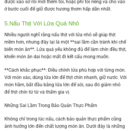
được xào sơ rồi mới thêm tỏi, hoặc phi tỏi riêng và cho vào
ở bước cuối để giữ được hương thơm hấp dẫn nhất.
5.Nấu Thịt Với Lửa Quá Nhỏ
Nhiều người nghĩ rằng nấu thịt với lửa nhỏ sẽ giúp thịt
mềm hơn, nhưng đây lại là một **sai lầm cần tránh khi chế
biến món ăn**. Lửa quá yếu không đủ để làm chín đều thịt,
khiến món ăn dai hoặc mất đi kết cấu mong muốn.
**Cách khắc phục**: Điều chỉnh lửa phù hợp với từng món.
Với món xào, dùng lửa lớn để thịt chín nhanh, giữ nước. Với
món hầm, bắt đầu bằng lửa lớn để sôi, sau đó giảm nhỏ
để thịt chín từ từ và thấm gia vị.
Những Sai Lầm Trong Bảo Quản Thực Phẩm
Không chỉ trong lúc nấu, cách bảo quản thực phẩm cũng
ảnh hưởng lớn đến chất lượng món ăn. Dưới đây là những