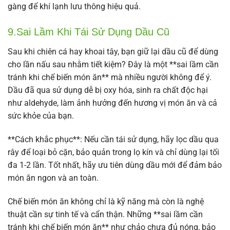
gàng để khí lạnh lưu thông hiệu quả.
9.Sai Lầm Khi Tái Sử Dụng Dầu Cũ
Sau khi chiên cá hay khoai tây, bạn giữ lại dầu cũ để dùng
cho lần nấu sau nhằm tiết kiệm? Đây là một **sai lầm cần
tránh khi chế biến món ăn** mà nhiều người không để ý.
Dầu đã qua sử dụng dễ bị oxy hóa, sinh ra chất độc hại
như aldehyde, làm ảnh hưởng đến hương vị món ăn và cả
sức khỏe của bạn.
**Cách khắc phục**: Nếu cần tái sử dụng, hãy lọc dầu qua
rây để loại bỏ cặn, bảo quản trong lọ kín và chỉ dùng lại tối
đa 1-2 lần. Tốt nhất, hãy ưu tiên dùng dầu mới để đảm bảo
món ăn ngon và an toàn.
Chế biến món ăn không chỉ là kỹ năng mà còn là nghệ
thuật cần sự tinh tế và cẩn thận. Những **sai lầm cần
tránh khi chế biến món ăn** như chảo chưa đủ nóng, bảo