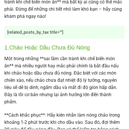
tránh khi chế biến món ăn** mà bất kỳ ai cũng có thể mắc
phải. Đừng để những chi tiết nhỏ làm khó bạn – hãy cùng
khám phá ngay nào!
[related_posts_by_tax title=""]
1.Chảo Hoặc Dầu Chưa Đủ Nóng
Một trong những **sai lầm cần tránh khi chế biến món
ăn** mà nhiều người hay mắc phải chính là bắt đầu nấu
khi chảo hoặc dầu chưa đủ nóng. Đặc biệt với các món
chiên xào, nếu chảo chưa đạt nhiệt độ lý tưởng, nguyên
liệu sẽ dễ bị dính, ngấm dầu và mất đi độ giòn hấp dẫn.
Đây là lỗi cơ bản nhưng lại ảnh hưởng lớn đến thành
phẩm.
**Cách khắc phục**: Hãy kiên nhẫn làm nóng chảo trong
khoảng 1-2 phút trước khi cho dầu vào. Sau đó, đợi thêm