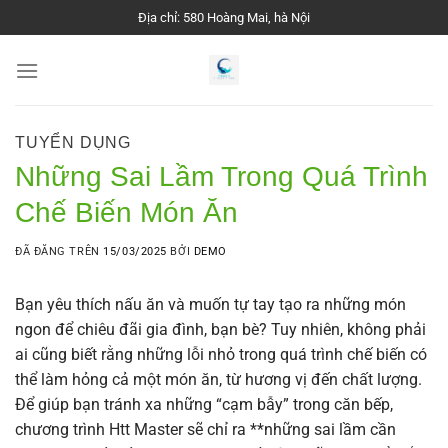
Chuyển
Địa chỉ: 580 Hoàng Mai, hà Nội
đến
nội
dung
TUYỂN DỤNG
Những Sai Lầm Trong Quá Trình
Chế Biến Món Ăn
ĐÃ ĐĂNG TRÊN
15/03/2025
BỞI
DEMO
Bạn yêu thích nấu ăn và muốn tự tay tạo ra những món
ngon để chiêu đãi gia đình, bạn bè? Tuy nhiên, không phải
ai cũng biết rằng những lỗi nhỏ trong quá trình chế biến có
thể làm hỏng cả một món ăn, từ hương vị đến chất lượng.
Để giúp bạn tránh xa những “cạm bẫy” trong căn bếp,
chương trình Htt Master sẽ chỉ ra **những sai lầm cần