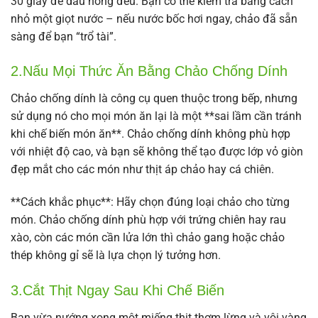
30 giây để dầu nóng đều. Bạn có thể kiểm tra bằng cách
nhỏ một giọt nước – nếu nước bốc hơi ngay, chảo đã sẵn
sàng để bạn “trổ tài”.
2.Nấu Mọi Thức Ăn Bằng Chảo Chống Dính
Chảo chống dính là công cụ quen thuộc trong bếp, nhưng
sử dụng nó cho mọi món ăn lại là một **sai lầm cần tránh
khi chế biến món ăn**. Chảo chống dính không phù hợp
với nhiệt độ cao, và bạn sẽ không thể tạo được lớp vỏ giòn
đẹp mắt cho các món như thịt áp chảo hay cá chiên.
**Cách khắc phục**: Hãy chọn đúng loại chảo cho từng
món. Chảo chống dính phù hợp với trứng chiên hay rau
xào, còn các món cần lửa lớn thì chảo gang hoặc chảo
thép không gỉ sẽ là lựa chọn lý tưởng hơn.
3.Cắt Thịt Ngay Sau Khi Chế Biến
Bạn vừa nướng xong một miếng thịt thơm lừng và vội vàng