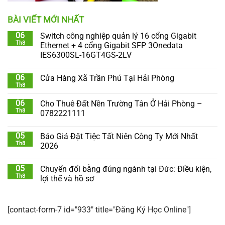
BÀI VIẾT MỚI NHẤT
06
Switch công nghiệp quản lý 16 cổng Gigabit
Th8
Ethernet + 4 cổng Gigabit SFP 3Onedata
IES6300SL-16GT4GS-2LV
06
Cửa Hàng Xã Trần Phú Tại Hải Phòng
Th8
06
Cho Thuê Đất Nền Trường Tân Ở Hải Phòng –
Th8
0782221111
05
Báo Giá Đặt Tiệc Tất Niên Công Ty Mới Nhất
Th8
2026
05
Chuyển đổi bằng đúng ngành tại Đức: Điều kiện,
Th8
lợi thế và hồ sơ
[contact-form-7 id="933" title="Đăng Ký Học Online"]