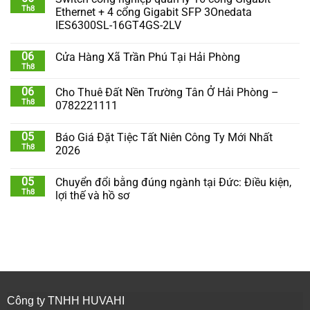
Th8
Ethernet + 4 cổng Gigabit SFP 3Onedata
IES6300SL-16GT4GS-2LV
06
Cửa Hàng Xã Trần Phú Tại Hải Phòng
Th8
06
Cho Thuê Đất Nền Trường Tân Ở Hải Phòng –
Th8
0782221111
05
Báo Giá Đặt Tiệc Tất Niên Công Ty Mới Nhất
Th8
2026
05
Chuyển đổi bằng đúng ngành tại Đức: Điều kiện,
Th8
lợi thế và hồ sơ
Công ty TNHH HUVAHI