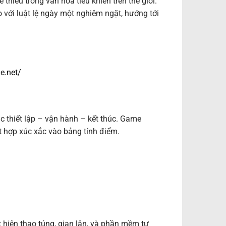
thiếu trong văn hóa tiêu khiển trên thế giới.
 với luật lệ ngày một nghiêm ngặt, hướng tới
e.net/
 thiết lập – vận hành – kết thúc. Game
t hợp xúc xắc vào bảng tính điểm.
 hiện thao túng, gian lận, và phần mềm tự