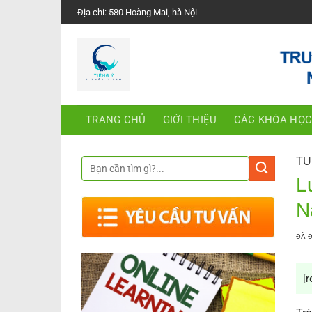
Chuyển
Địa chỉ: 580 Hoàng Mai, hà Nội
đến
nội
dung
TRANG CHỦ
GIỚI THIỆU
CÁC KHÓA HỌ
TU
L
N
ĐÃ 
[r