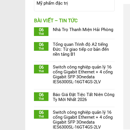
Mỹ phẩm đặc trị
BÀI VIẾT – TIN TỨC
Nhà Trọ Thanh Miện Hải Phòng
06
Th8
Tổng quan Trình độ A2 tiếng
06
Th8
Đức: Từ giao tiếp cơ bản đến
nền tảng B1
Switch công nghiệp quản lý 16
06
Th8
cổng Gigabit Ethernet + 4 cổng
Gigabit SFP 3Onedata
IES6300SL-16GT4GS-2LV
Báo Giá Đặt Tiệc Tất Niên Công
06
Th8
Ty Mới Nhất 2026
Switch công nghiệp quản lý 16
06
Th8
cổng Gigabit Ethernet + 4 cổng
Gigabit SFP 3Onedata
IES6300SL-16GT4GS-2LV