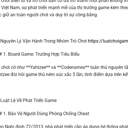
 chơi điện tử và trò chơi bàn cờ đã trở thành một phần không thể 
 Việt Nam, sự phát triển mạnh mẽ của thị trường game kèm theo
c giữ an toàn người chơi và duy trì sự công bằng.
 Nguyên Lý Vận Hành Trong Nhóm Trò Chơi
https://luatchoigam
 1. Board Game: Trường Hợp Tiêu Biểu
 chơi cờ như **Yahtzee** và **Codenames** tuân thủ nguyên tắc
tzee đòi hỏi game thủ ném xúc xắc 5 lần, tính điểm dựa trên kế
Luật Lệ Về Phát Triển Game
# 1. Bảo Vệ Người Dùng Phòng Chống Cheat
o Nghị định 72/2013, nhà phát triển cần áp dụng hệ thống phát