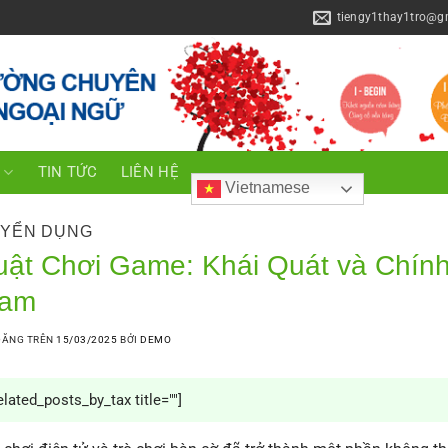
tiengy1thay1tro@g
C
TIN TỨC
LIÊN HỆ
Vietnamese
YỂN DỤNG
uật Chơi Game: Khái Quát và Chính
am
ĐĂNG TRÊN
15/03/2025
BỞI
DEMO
elated_posts_by_tax title=""]