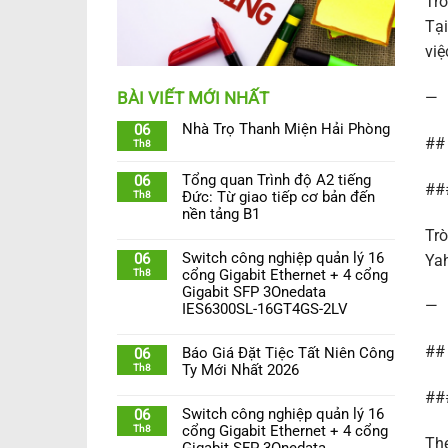
Trò
Tại
việ
—
BÀI VIẾT MỚI NHẤT
Nhà Trọ Thanh Miện Hải Phòng
06
##
Th8
Tổng quan Trình độ A2 tiếng
06
###
Th8
Đức: Từ giao tiếp cơ bản đến
nền tảng B1
Trò
Switch công nghiệp quản lý 16
06
Yah
Th8
cổng Gigabit Ethernet + 4 cổng
Gigabit SFP 3Onedata
—
IES6300SL-16GT4GS-2LV
## 
Báo Giá Đặt Tiệc Tất Niên Công
06
Th8
Ty Mới Nhất 2026
##
Switch công nghiệp quản lý 16
06
Th8
cổng Gigabit Ethernet + 4 cổng
The