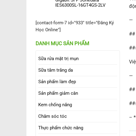
Gigabit SFP 3Onedata
IES6300SL-16GT4GS-2LV
độ
—
[contact-form-7 id="933" title="Đăng Ký
Học Online"]
##
DANH MỤC SẢN PHẨM
##
Sữa rửa mặt trị mụn
Việ
Sữa tắm trắng da
—
Sản phẩm làm đẹp
##
Sản phẩm giảm cân
###
Kem chống nắng
Chăm sóc tóc
– *
Thực phẩm chức năng