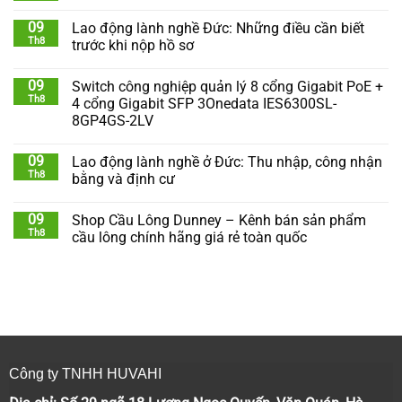
09
Lao động lành nghề Đức: Những điều cần biết
Th8
trước khi nộp hồ sơ
09
Switch công nghiệp quản lý 8 cổng Gigabit PoE +
Th8
4 cổng Gigabit SFP 3Onedata IES6300SL-
8GP4GS-2LV
09
Lao động lành nghề ở Đức: Thu nhập, công nhận
Th8
bằng và định cư
09
Shop Cầu Lông Dunney – Kênh bán sản phẩm
Th8
cầu lông chính hãng giá rẻ toàn quốc
Công ty TNHH HUVAHI