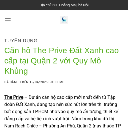
Chuyển
Địa chỉ: 580 Hoàng Mai, hà Nội
đến
nội
dung
TUYỂN DỤNG
Căn hộ The Prive Đất Xanh cao
cấp tại Quận 2 với Quy Mô
Khủng
ĐÃ ĐĂNG TRÊN
15/04/2025
BỞI
DEMO
The Prive
– Dự án căn hộ cao cấp mới nhất đến từ Tập
đoàn Đất Xanh, đang tạo nên sức hút lớn trên thị trường
bất động sản TP.HCM nhờ vào quy mô ấn tượng, thiết kế
đẳng cấp và hệ tiện ích vượt trội. Nằm trong khu đô thị
Nam Rạch Chiếc – Phường An Phú, Quận 2 (nay thuộc TP