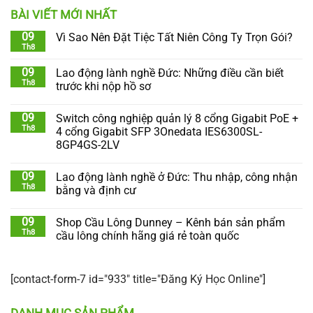
BÀI VIẾT MỚI NHẤT
09
Vì Sao Nên Đặt Tiệc Tất Niên Công Ty Trọn Gói?
Th8
09
Lao động lành nghề Đức: Những điều cần biết
Th8
trước khi nộp hồ sơ
09
Switch công nghiệp quản lý 8 cổng Gigabit PoE +
Th8
4 cổng Gigabit SFP 3Onedata IES6300SL-
8GP4GS-2LV
09
Lao động lành nghề ở Đức: Thu nhập, công nhận
Th8
bằng và định cư
09
Shop Cầu Lông Dunney – Kênh bán sản phẩm
Th8
cầu lông chính hãng giá rẻ toàn quốc
[contact-form-7 id="933" title="Đăng Ký Học Online"]
DANH MỤC SẢN PHẨM