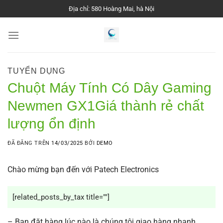
Chuyển
Địa chỉ: 580 Hoàng Mai, hà Nội
đến
nội
dung
TUYỂN DỤNG
Chuột Máy Tính Có Dây Gaming
Newmen GX1Giá thành rẻ chất
lượng ổn định
ĐÃ ĐĂNG TRÊN
14/03/2025
BỞI
DEMO
Chào mừng bạn đến với Patech Electronics
[related_posts_by_tax title=""]
– Bạn đặt hàng lúc nào là chúng tôi giao hàng nhanh