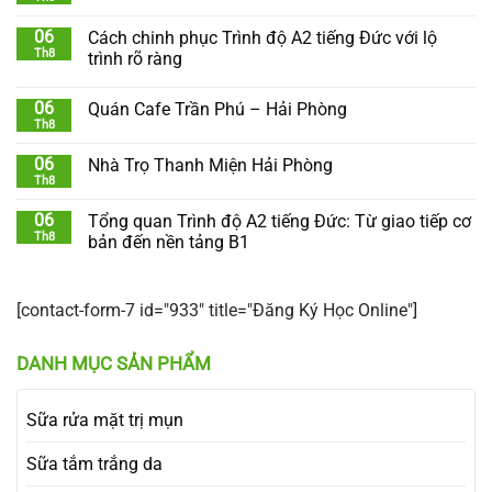
06
Cách chinh phục Trình độ A2 tiếng Đức với lộ
Th8
trình rõ ràng
06
Quán Cafe Trần Phú – Hải Phòng
Th8
06
Nhà Trọ Thanh Miện Hải Phòng
Th8
06
Tổng quan Trình độ A2 tiếng Đức: Từ giao tiếp cơ
Th8
bản đến nền tảng B1
[contact-form-7 id="933" title="Đăng Ký Học Online"]
DANH MỤC SẢN PHẨM
Sữa rửa mặt trị mụn
Sữa tắm trắng da