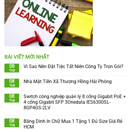
BÀI VIẾT MỚI NHẤT
08
Vì Sao Nên Đặt Tiệc Tất Niên Công Ty Trọn Gói?
Th8
08
Nhà Mặt Tiền Xã Thượng Hồng Hải Phòng
Th8
08
Switch công nghiệp quản lý 8 cổng Gigabit PoE +
Th8
4 cổng Gigabit SFP 3Onedata IES6300SL-
8GP4GS-2LV
08
Băng Dính In Chữ Mua 1 Tặng 1 Đủ Size Giá Rẻ
Th8
HCM