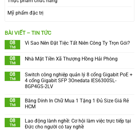
Thực phẩm chức năng
Mỹ phẩm đặc trị
BÀI VIẾT – TIN TỨC
08
Vì Sao Nên Đặt Tiệc Tất Niên Công Ty Trọn Gói?
Th8
08
Nhà Mặt Tiền Xã Thượng Hồng Hải Phòng
Th8
08
Switch công nghiệp quản lý 8 cổng Gigabit PoE +
Th8
4 cổng Gigabit SFP 3Onedata IES6300SL-
8GP4GS-2LV
08
Băng Dính In Chữ Mua 1 Tặng 1 Đủ Size Giá Rẻ
Th8
HCM
08
Lao động lành nghề: Cơ hội làm việc trực tiếp tại
Th8
Đức cho người có tay nghề