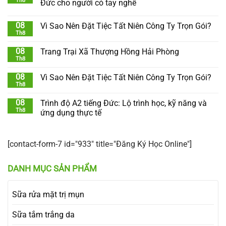
Th8
Đức cho người có tay nghề
08
Vì Sao Nên Đặt Tiệc Tất Niên Công Ty Trọn Gói?
Th8
08
Trang Trại Xã Thượng Hồng Hải Phòng
Th8
08
Vì Sao Nên Đặt Tiệc Tất Niên Công Ty Trọn Gói?
Th8
08
Trình độ A2 tiếng Đức: Lộ trình học, kỹ năng và
Th8
ứng dụng thực tế
[contact-form-7 id="933" title="Đăng Ký Học Online"]
DANH MỤC SẢN PHẨM
Sữa rửa mặt trị mụn
Sữa tắm trắng da