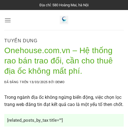
Chuyển
Địa chỉ: 580 Hoàng Mai, hà Nội
đến
nội
dung
TUYỂN DỤNG
Onehouse.com.vn – Hệ thống
rao bán trao đổi, cần cho thuê
địa ốc không mất phí.
ĐÃ ĐĂNG TRÊN
13/03/2025
BỞI
DEMO
Trong ngành địa ốc không ngừng biến động, việc chọn lọc
trang web đăng tin đạt kết quả cao là một yếu tố then chốt.
[related_posts_by_tax title=""]