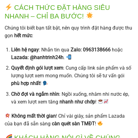
CÁCH THỨC ĐẶT HÀNG SIÊU
NHANH – CHỈ BA BƯỚC!
Chúng tôi biết bạn tất bật, nên quy trình đặt hàng được thu
gọn
hết mức
:
Liên hệ ngay
: Nhắn tin qua
Zalo: 0963138666
hoặc
Lazada: @hanhtrinh24h
.
Quyết định gói lượt xem
: Cung cấp link sản phẩm và số
lượng lượt xem mong muốn. Chúng tôi sẽ tư vấn gói
phù hợp nhất
!
Chờ đợi và ngắm nhìn
: Ngồi xuống, nhâm nhi nước ép,
và xem lượt xem tăng
nhanh như chớp
!
Không mất thời gian
! Chỉ vài giây, sản phẩm Lazada
của bạn đã sẵn sàng
càn quét sàn TMĐT
!
KHÁCH HÀNG NÓI GÌ VỀ CHÚNG