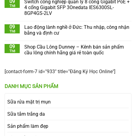
09
Switch công nghiệp quản lý 8 cổng Gigabit PoE +
Th8
4 cổng Gigabit SFP 3Onedata IES6300SL-
8GP4GS-2LV
09
Lao động lành nghề ở Đức: Thu nhập, công nhận
Th8
bằng và định cư
09
Shop Cầu Lông Dunney – Kênh bán sản phẩm
Th8
cầu lông chính hãng giá rẻ toàn quốc
[contact-form-7 id="933" title="Đăng Ký Học Online"]
DANH MỤC SẢN PHẨM
Sữa rửa mặt trị mụn
Sữa tắm trắng da
Sản phẩm làm đẹp