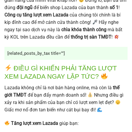
gian hàng của mình viral khắp nơi?
Đừng lo, bạn đã tìm
đúng
đội ngũ
để biến shop Lazada của bạn thành
số 1
!
Công cụ tăng lượt xem Lazada
của chúng tôi chính là bí
kíp đỉnh cao để mở cánh cửa thành công!
Hãy nghe
ngay tại sao dịch vụ này là
chìa khóa thành công
mà bất
kỳ KOL trên Lazada đều cần để
thống trị sàn TMĐT
!
[related_posts_by_tax title=""]
ĐIỀU GÌ KHIẾN PHẢI TĂNG LƯỢT
XEM LAZADA NGAY LẬP TỨC?
Lazada không chỉ là nơi bán hàng online, mà còn là
thế
giới TMĐT
để bạn đẩy mạnh doanh số!
Nhưng điều gì
xảy ra khi sản phẩm của bạn chỉ có lượt xem lẹt đẹt?
Giấc mơ nổ đơn tan biến như cát bụi bay đi!
Tăng lượt xem Lazada
giúp bạn: