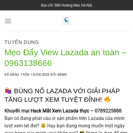
Chuyển
Địa chỉ: 580 Hoàng Mai, hà Nội
đến
nội
dung
TUYỂN DỤNG
Mẹo Đẩy View Lazada an toàn –
0963138666
ĐÃ ĐĂNG TRÊN
13/05/2025
BỞI
DEMO
BÙNG NỔ LAZADA VỚI GIẢI PHÁP
TĂNG LƯỢT XEM TUYỆT ĐỈNH!
Khuyến mại
Hack Mắt Xem Lazada thực
– 0789225888
Bạn có đang phát cáu vì sản phẩm trên Lazada của mình
lượt xem lẹt đẹt?
Hay bạn đang mong muốn một ngày