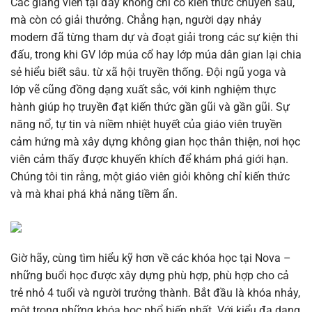
Các giảng viên tại đây không chỉ có kiến thức chuyên sâu,
mà còn có giải thưởng. Chẳng hạn, người dạy nhảy
modern đã từng tham dự và đoạt giải trong các sự kiện thi
đấu, trong khi GV lớp múa cổ hay lớp múa dân gian lại chia
sẻ hiểu biết sâu. từ xã hội truyền thống. Đội ngũ yoga và
lớp vẽ cũng đồng dạng xuất sắc, với kinh nghiệm thực
hành giúp họ truyền đạt kiến thức gần gũi và gần gũi. Sự
năng nổ, tự tin và niềm nhiệt huyết của giáo viên truyền
cảm hứng mà xây dựng không gian học thân thiện, nơi học
viên cảm thấy được khuyến khích để khám phá giới hạn.
Chúng tôi tin rằng, một giáo viên giỏi không chỉ kiến thức
và mà khai phá khả năng tiềm ẩn.
Giờ hãy, cùng tìm hiểu kỹ hơn về các khóa học tại Nova –
những buổi học được xây dựng phù hợp, phù hợp cho cả
trẻ nhỏ 4 tuổi và người trưởng thành. Bắt đầu là khóa nhảy,
một trong những khóa học phổ biến nhất. Với kiểu đa dạng