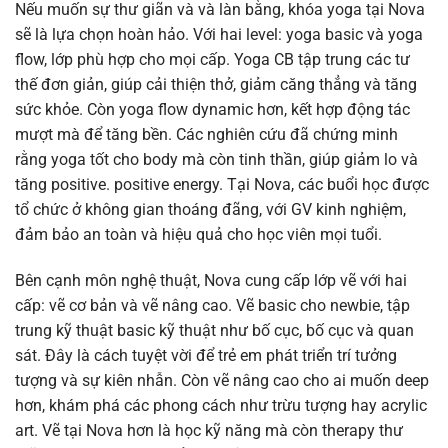
Nếu muốn sự thư giãn và và làn bằng, khóa yoga tại Nova
sẽ là lựa chọn hoàn hảo. Với hai level: yoga basic và yoga
flow, lớp phù hợp cho mọi cấp. Yoga CB tập trung các tư
thế đơn giản, giúp cải thiện thở, giảm căng thẳng và tăng
sức khỏe. Còn yoga flow dynamic hơn, kết hợp động tác
mượt mà để tăng bền. Các nghiên cứu đã chứng minh
rằng yoga tốt cho body mà còn tinh thần, giúp giảm lo và
tăng positive. positive energy. Tại Nova, các buổi học được
tổ chức ở không gian thoáng đãng, với GV kinh nghiệm,
đảm bảo an toàn và hiệu quả cho học viên mọi tuổi.
Bên cạnh môn nghệ thuật, Nova cung cấp lớp vẽ với hai
cấp: vẽ cơ bản và vẽ nâng cao. Vẽ basic cho newbie, tập
trung kỹ thuật basic kỹ thuật như bố cục, bố cục và quan
sát. Đây là cách tuyệt vời để trẻ em phát triển trí tưởng
tượng và sự kiên nhẫn. Còn vẽ nâng cao cho ai muốn deep
hơn, khám phá các phong cách như trừu tượng hay acrylic
art. Vẽ tại Nova hơn là học kỹ năng mà còn therapy thư