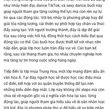
như nhảy hiện đại, dance TikTok, và sexy dance, buổi này
giúp người tham gia tăng cường thể lực mà còn rèn sự tự
tin qua các động tác. Với bé, nhảy là phương pháp hay để
giải tỏa năng lượng, cải thiện sự phối hợp tay chân và thúc
đẩy sáng tạo. Với người trưởng thành, đây là dịp để giải
tỏa sau công việc hối hả, đồng thời học cách biểu đạt qua
động tác cơ thể. Các buổi học được thiết kế với nhạc nền
hấp dẫn, giúp lớp học luôn tràn đầy vui vẻ. Các bạn kể
rằng, sau vài tháng tham gia, họ nhảy chuyên nghiệp hơn
mà tăng tự tin trong cuộc sống hàng ngày.
Tiếp đến là lớp múa Trung Hoa, một lớp mang đậm dấu ấn
văn hóa Á. Tại đây, người học sẽ được học các điệu múa
cổ điển, kết hợp với áo quần truyền thống để tạo nên
những biểu diễn đẹp mắt. Lớp này không chỉ steps mà còn
chia sẻ về nguồn gốc và ý nghĩa văn hóa tại sao. từng
động tác, giúp người tham gia hiểu sâu về di sản nhân loại.
Với kid, đây là phương pháp thú vị để hiểu về sự kiên nhẫn