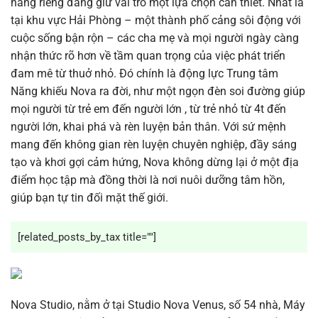
năng riêng đang giữ vai trò một lựa chọn cần thiết. Nhất là
tại khu vực Hải Phòng – một thành phố cảng sôi động với
cuộc sống bận rộn – các cha mẹ và mọi người ngày càng
nhận thức rõ hơn về tầm quan trọng của việc phát triển
đam mê từ thuở nhỏ. Đó chính là động lực Trung tâm
Năng khiếu Nova ra đời, như một ngọn đèn soi đường giúp
mọi người từ trẻ em đến người lớn , từ trẻ nhỏ từ 4t đến
người lớn, khai phá và rèn luyện bản thân. Với sứ mệnh
mang đến không gian rèn luyện chuyên nghiệp, đầy sáng
tạo và khơi gợi cảm hứng, Nova không dừng lại ở một địa
điểm học tập mà đồng thời là nơi nuôi dưỡng tâm hồn,
giúp bạn tự tin đối mặt thế giới.
[related_posts_by_tax title=""]
Nova Studio, nằm ở tại Studio Nova Venus, số 54 nhà, Máy