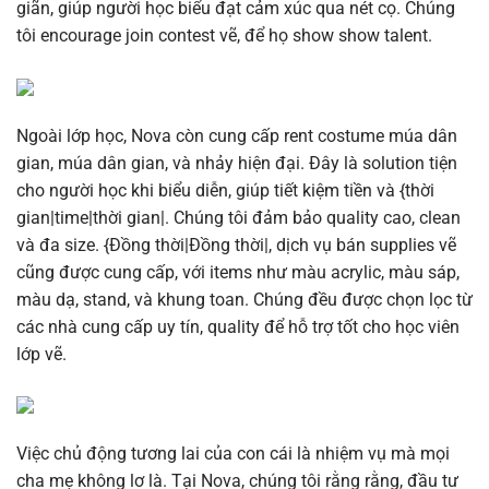
giãn, giúp người học biểu đạt cảm xúc qua nét cọ. Chúng
tôi encourage join contest vẽ, để họ show show talent.
Ngoài lớp học, Nova còn cung cấp rent costume múa dân
gian, múa dân gian, và nhảy hiện đại. Đây là solution tiện
cho người học khi biểu diễn, giúp tiết kiệm tiền và {thời
gian|time|thời gian|. Chúng tôi đảm bảo quality cao, clean
và đa size. {Đồng thời|Đồng thời|, dịch vụ bán supplies vẽ
cũng được cung cấp, với items như màu acrylic, màu sáp,
màu dạ, stand, và khung toan. Chúng đều được chọn lọc từ
các nhà cung cấp uy tín, quality để hỗ trợ tốt cho học viên
lớp vẽ.
Việc chủ động tương lai của con cái là nhiệm vụ mà mọi
cha mẹ không lơ là. Tại Nova, chúng tôi rằng rằng, đầu tư