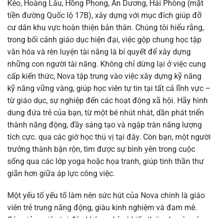
Kéo, Hoàng Lâu, Hồng Phong, An Dương, Hải Phòng (mặt
tiền đường Quốc lộ 17B), xây dựng với mục đích giúp đỡ
cư dân khu vực hoàn thiện bản thân. Chúng tôi hiểu rằng,
trong bối cảnh giáo dục hiện đại, việc gộp chung học tập
văn hóa và rèn luyện tài năng là bí quyết để xây dựng
những con người tài năng. Không chỉ dừng lại ở việc cung
cấp kiến thức, Nova tập trung vào việc xây dựng kỹ năng
kỹ năng vững vàng, giúp học viên tự tin tại tất cả lĩnh vực –
từ giáo dục, sự nghiệp đến các hoạt động xã hội. Hãy hình
dung đứa trẻ của bạn, từ một bé nhút nhát, dần phát triển
thành năng động, đầy sáng tạo và ngập tràn năng lượng
tích cực. qua các giờ học thú vị tại đây. Còn bạn, một người
trưởng thành bận rộn, tìm được sự bình yên trong cuộc
sống qua các lớp yoga hoặc họa tranh, giúp tinh thần thư
giãn hơn giữa áp lực công việc.
Một yếu tố yếu tố làm nên sức hút của Nova chính là giáo
viên trẻ trung năng động, giàu kinh nghiệm và đam mê.