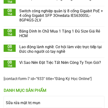
Th8
08
Switch công nghiệp quản lý 8 cổng Gigabit PoE +
Th8
4 cổng Gigabit SFP 3Onedata IES6300SL-
8GP4GS-2LV
08
Băng Dính In Chữ Mua 1 Tặng 1 Đủ Size Giá Rẻ
Th8
HCM
08
Lao động lành nghề: Cơ hội làm việc trực tiếp tại
Th8
Đức cho người có tay nghề
08
Vì Sao Nên Đặt Tiệc Tất Niên Công Ty Trọn Gói?
Th8
[contact-form-7 id="933" title="Đăng Ký Học Online"]
DANH MỤC SẢN PHẨM
Sữa rửa mặt trị mụn