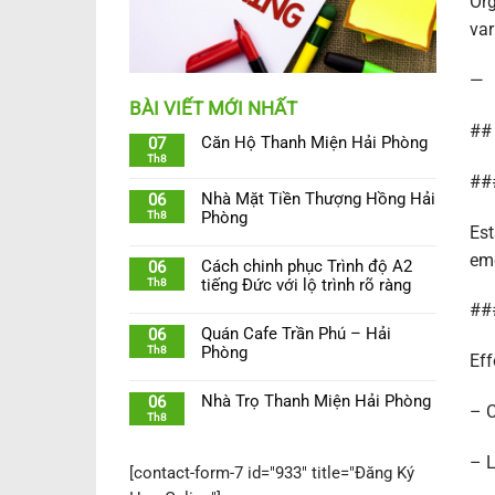
Org
var
—
BÀI VIẾT MỚI NHẤT
## 
Căn Hộ Thanh Miện Hải Phòng
07
Th8
###
Nhà Mặt Tiền Thượng Hồng Hải
06
Th8
Phòng
Est
eme
Cách chinh phục Trình độ A2
06
Th8
tiếng Đức với lộ trình rõ ràng
###
Quán Cafe Trần Phú – Hải
06
Th8
Phòng
Eff
Nhà Trọ Thanh Miện Hải Phòng
06
– C
Th8
– L
[contact-form-7 id="933" title="Đăng Ký