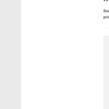
## 
Rev
pri