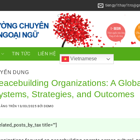
tiengy1thay1tro@g
C
TIN TỨC
LIÊN HỆ
Vietnamese
YỂN DỤNG
eacebuilding Organizations: A Globa
ystems, Strategies, and Outcomes
ĐĂNG TRÊN
13/03/2025
BỞI
DEMO
elated_posts_by_tax title=""]