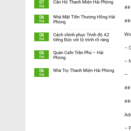
Căn Hộ Thanh Miện Hải Phòng
07
Th8
## 
Nhà Mặt Tiền Thượng Hồng Hải
06
##
Th8
Phòng
Wor
Cách chinh phục Trình độ A2
06
Th8
tiếng Đức với lộ trình rõ ràng
– C
Quán Cafe Trần Phú – Hải
06
Th8
Phòng
– N
Nhà Trọ Thanh Miện Hải Phòng
06
—
Th8
## 
###
Adv
– P