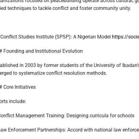
anizations focused on peacebuilding operate across cultural, go
ied techniques to tackle conflict and foster community unity.
Conflict Studies Institute (SPSP): A Nigerian Model
https://soc
 Founding and Institutional Evolution
ablished in 2003 by former students of the University of Ibada
rged to systematize conflict resolution methods.
 Core Initiatives
orts include:
onflict Management Training: Designing curricula for schools
aw Enforcement Partnerships: Accord with national law enforc