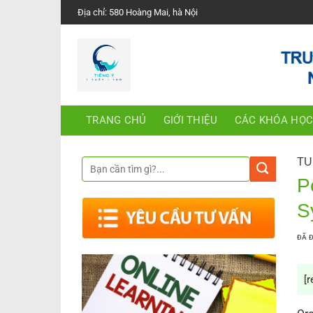
Chuyển
Địa chỉ: 580 Hoàng Mai, hà Nội
đến
nội
dung
TRANG CHỦ
GIỚI THIỆU
CÁC KHÓA HỌ
TU
P
S
ĐÃ 
[r