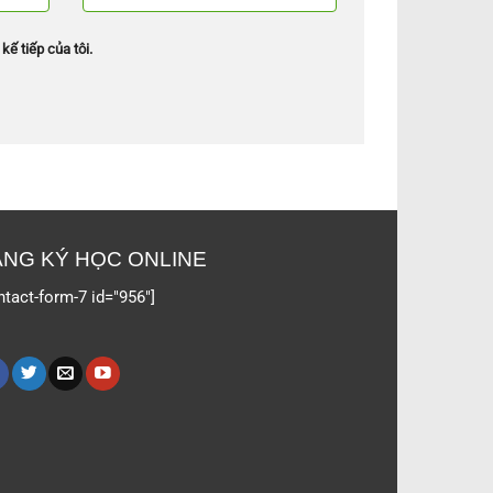
kế tiếp của tôi.
NG KÝ HỌC ONLINE
ntact-form-7 id="956"]