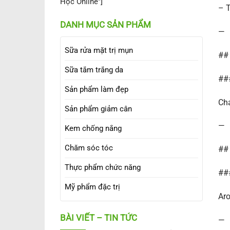
Học Online"]
– T
DANH MỤC SẢN PHẨM
—
Sữa rửa mặt trị mụn
## 
Sữa tắm trắng da
###
Sản phẩm làm đẹp
Cha
Sản phẩm giảm cân
—
Kem chống nắng
Chăm sóc tóc
## 
Thực phẩm chức năng
###
Mỹ phẩm đặc trị
Aro
BÀI VIẾT – TIN TỨC
—