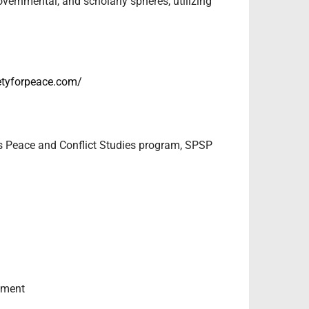
vernmental, and scholarly spheres, utilizing
ietyforpeace.com/
n’s Peace and Conflict Studies program, SPSP
ement