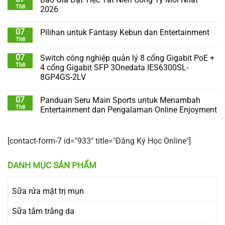
Th8
2026
07
Pilihan untuk Fantasy Kebun dan Entertainment
Th8
07
Switch công nghiệp quản lý 8 cổng Gigabit PoE +
Th8
4 cổng Gigabit SFP 3Onedata IES6300SL-
8GP4GS-2LV
07
Panduan Seru Main Sports untuk Menambah
Th8
Entertainment dan Pengalaman Online Enjoyment
[contact-form-7 id="933" title="Đăng Ký Học Online"]
DANH MỤC SẢN PHẨM
Sữa rửa mặt trị mụn
Sữa tắm trắng da