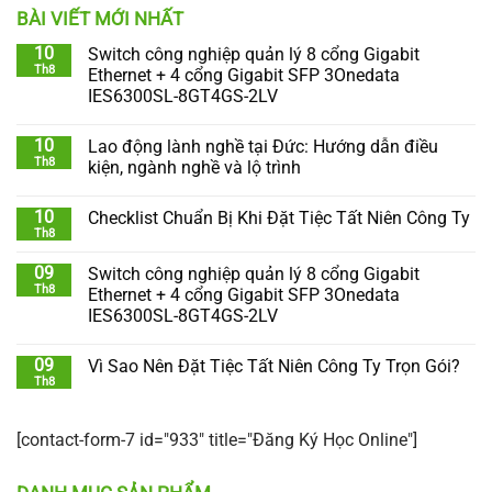
BÀI VIẾT MỚI NHẤT
10
Switch công nghiệp quản lý 8 cổng Gigabit
Th8
Ethernet + 4 cổng Gigabit SFP 3Onedata
IES6300SL-8GT4GS-2LV
10
Lao động lành nghề tại Đức: Hướng dẫn điều
Th8
kiện, ngành nghề và lộ trình
10
Checklist Chuẩn Bị Khi Đặt Tiệc Tất Niên Công Ty
Th8
09
Switch công nghiệp quản lý 8 cổng Gigabit
Th8
Ethernet + 4 cổng Gigabit SFP 3Onedata
IES6300SL-8GT4GS-2LV
09
Vì Sao Nên Đặt Tiệc Tất Niên Công Ty Trọn Gói?
Th8
[contact-form-7 id="933" title="Đăng Ký Học Online"]