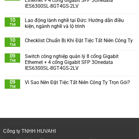
Ethernet + 4 cổng Gigabit SFP 3Onedata
IES6300SL-8GT4GS-2LV
10
Lao động lành nghề tại Đức: Hướng dẫn điều
Th8
kiện, ngành nghề và lộ trình
10
Checklist Chuẩn Bị Khi Đặt Tiệc Tất Niên Công Ty
Th8
09
Switch công nghiệp quản lý 8 cổng Gigabit
Th8
Ethernet + 4 cổng Gigabit SFP 3Onedata
IES6300SL-8GT4GS-2LV
09
Vì Sao Nên Đặt Tiệc Tất Niên Công Ty Trọn Gói?
Th8
Công ty TNHH HUVAHI