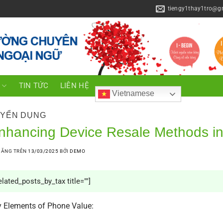
tiengy1thay1tro@g
C
TIN TỨC
LIÊN HỆ
Vietnamese
YỂN DỤNG
nhancing Device Resale Methods i
ĐĂNG TRÊN
13/03/2025
BỞI
DEMO
elated_posts_by_tax title=""]
 Elements of Phone Value: