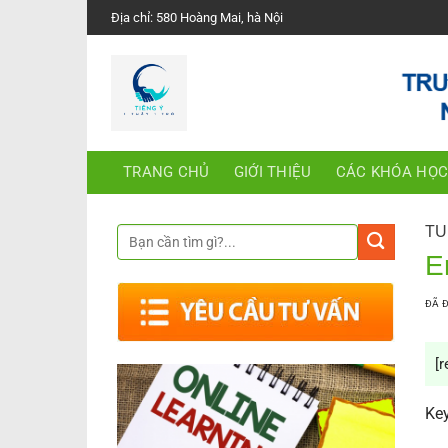
Chuyển
Địa chỉ: 580 Hoàng Mai, hà Nội
đến
nội
dung
TRANG CHỦ
GIỚI THIỆU
CÁC KHÓA HỌ
TU
E
ĐÃ 
[r
Key