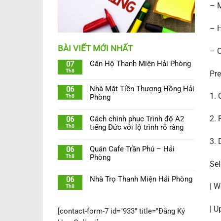
– M
– H
BÀI VIẾT MỚI NHẤT
– O
Căn Hộ Thanh Miện Hải Phòng
07
Th8
Pre
Nhà Mặt Tiền Thượng Hồng Hải
06
1. 
Th8
Phòng
2. 
Cách chinh phục Trình độ A2
06
Th8
tiếng Đức với lộ trình rõ ràng
3.
Quán Cafe Trần Phú – Hải
06
Th8
Phòng
Sel
Nhà Trọ Thanh Miện Hải Phòng
06
| W
Th8
| U
[contact-form-7 id="933" title="Đăng Ký