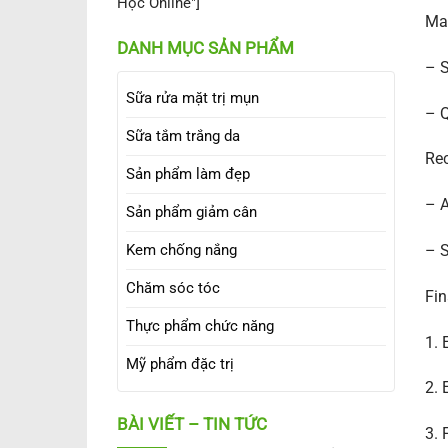
Học Online"]
Max
DANH MỤC SẢN PHẨM
– S
Sữa rửa mặt trị mụn
– Q
Sữa tắm trắng da
Rec
Sản phẩm làm đẹp
– A
Sản phẩm giảm cân
Kem chống nắng
– S
Chăm sóc tóc
Fi
Thực phẩm chức năng
1. 
Mỹ phẩm đặc trị
2. 
BÀI VIẾT – TIN TỨC
3. 