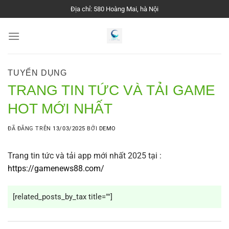
Chuyển
Địa chỉ: 580 Hoàng Mai, hà Nội
đến
nội
dung
TUYỂN DỤNG
TRANG TIN TỨC VÀ TẢI GAME
HOT MỚI NHẤT
ĐÃ ĐĂNG TRÊN
13/03/2025
BỞI
DEMO
Trang tin tức và tải app mới nhất 2025 tại :
https://gamenews88.com/
[related_posts_by_tax title=""]