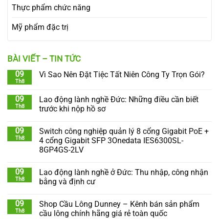
Thực phẩm chức năng
Mỹ phẩm đặc trị
BÀI VIẾT – TIN TỨC
09
Vì Sao Nên Đặt Tiệc Tất Niên Công Ty Trọn Gói?
Th8
09
Lao động lành nghề Đức: Những điều cần biết
Th8
trước khi nộp hồ sơ
09
Switch công nghiệp quản lý 8 cổng Gigabit PoE +
Th8
4 cổng Gigabit SFP 3Onedata IES6300SL-
8GP4GS-2LV
09
Lao động lành nghề ở Đức: Thu nhập, công nhận
Th8
bằng và định cư
09
Shop Cầu Lông Dunney – Kênh bán sản phẩm
Th8
cầu lông chính hãng giá rẻ toàn quốc