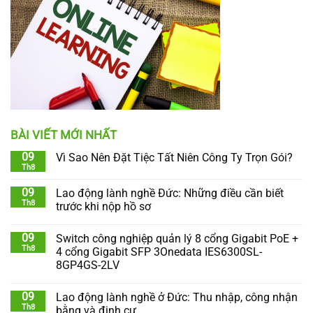
BÀI VIẾT MỚI NHẤT
09
Vì Sao Nên Đặt Tiệc Tất Niên Công Ty Trọn Gói?
Th8
09
Lao động lành nghề Đức: Những điều cần biết
Th8
trước khi nộp hồ sơ
09
Switch công nghiệp quản lý 8 cổng Gigabit PoE +
Th8
4 cổng Gigabit SFP 3Onedata IES6300SL-
8GP4GS-2LV
09
Lao động lành nghề ở Đức: Thu nhập, công nhận
Th8
bằng và định cư