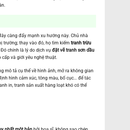
ân.
 đây càng đẩy mạnh xu hướng này. Chủ nhà
ị trường; thay vào đó, họ tìm kiếm
tranh trừu
 Đó chính là lý do dịch vụ
đặt vẽ tranh sơn dầu
cấp và giới yêu nghệ thuật.
ững mô tả cụ thể về hình ảnh, mở ra không gian
 định hình cảm xúc, tông màu, bố cục… để tác
nh in, tranh sản xuất hàng loạt khó có thể
uy nhất một bản
bởi họa sĩ, không sao chép,