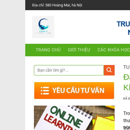
Chuyển
Địa chỉ: 580 Hoàng Mai, hà Nội
đến
nội
dung
TRANG CHỦ
GIỚI THIỆU
CÁC KHÓA HỌ
TU
Đ
K
ĐÃ 
Tro
thư
trừ