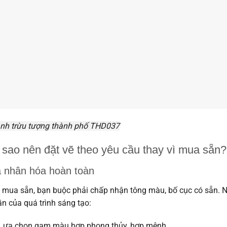
anh trừu tượng thành phố THD037
 sao nên đặt vẽ theo yêu cầu thay vì mua sẵn?
 nhân hóa hoàn toàn
 mua sẵn, bạn buộc phải chấp nhận tông màu, bố cục có sẵn. 
n của quá trình sáng tạo:
Lựa chọn gam màu hợp phong thủy, hợp mệnh.