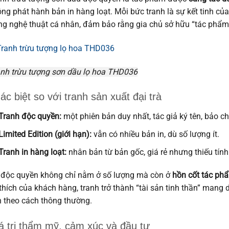
ng phát hành bản in hàng loạt. Mỗi bức tranh là sự kết tinh củ
g nghệ thuật cá nhân, đảm bảo rằng gia chủ sở hữu “tác phẩm 
nh trừu tượng sơn dầu lọ hoa THD036
ác biệt so với tranh sản xuất đại trà
Tranh độc quyền:
một phiên bản duy nhất, tác giả ký tên, bảo ch
Limited Edition (giới hạn):
vẫn có nhiều bản in, dù số lượng ít.
Tranh in hàng loạt:
nhân bản từ bản gốc, giá rẻ nhưng thiếu tính
độc quyền không chỉ nằm ở số lượng mà còn ở
hồn cốt tác ph
thích của khách hàng, tranh trở thành “tài sản tinh thần” mang
n theo cách thông thường.
á trị thẩm mỹ, cảm xúc và đầu tư