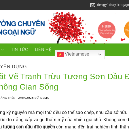
tiengy1thay1tro@g
C
TIN TỨC
LIÊN HỆ
Vietnamese
YỂN DỤNG
ặt Vẽ Tranh Trừu Tượng Sơn Dầu 
hông Gian Sống
ĐĂNG TRÊN
12/09/2025
BỞI
DEMO
ng kỷ nguyên mà mọi thứ đều có thể sao chép, nhu cầu sở hữu
ớc đo đẳng cấp và gu thẩm mỹ của nhiều gia chủ. Không còn dừ
u tượng sơn dầu độc quyền
còn mang đến trải nghiệm tinh thầ