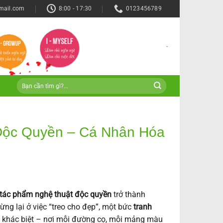
mail.com
8:00 - 17:30
0123456789
-
Độc Quyền – Cá Nhân Hóa
tác phẩm nghệ thuật độc quyền
trở thành
ng lại ở việc “treo cho đẹp”, một bức
tranh
n khác biệt – nơi mỗi đường cọ, mỗi mảng màu