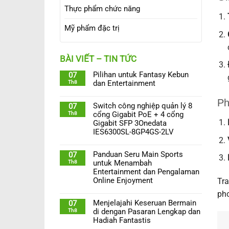
Thực phẩm chức năng
Mỹ phẩm đặc trị
BÀI VIẾT – TIN TỨC
Pilihan untuk Fantasy Kebun
07
Th8
dan Entertainment
Ph
Switch công nghiệp quản lý 8
07
Th8
cổng Gigabit PoE + 4 cổng
Gigabit SFP 3Onedata
IES6300SL-8GP4GS-2LV
Panduan Seru Main Sports
07
Th8
untuk Menambah
Entertainment dan Pengalaman
Online Enjoyment
Tra
pho
Menjelajahi Keseruan Bermain
07
Th8
di dengan Pasaran Lengkap dan
Hadiah Fantastis