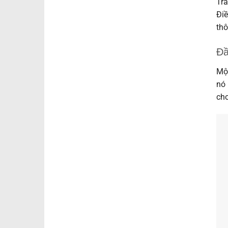
Tra
Điề
thô
Đầ
Một
nó 
cho