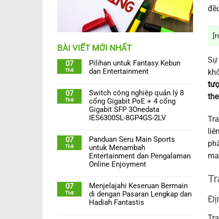
đều
[r
BÀI VIẾT MỚI NHẤT
Sự 
Pilihan untuk Fantasy Kebun
07
Th8
dan Entertainment
khô
tư
Switch công nghiệp quản lý 8
07
the
Th8
cổng Gigabit PoE + 4 cổng
Gigabit SFP 3Onedata
IES6300SL-8GP4GS-2LV
Tra
liê
Panduan Seru Main Sports
07
phẩ
Th8
untuk Menambah
man
Entertainment dan Pengalaman
Online Enjoyment
Tr
Menjelajahi Keseruan Bermain
07
Th8
di dengan Pasaran Lengkap dan
Đị
Hadiah Fantastis
Tra