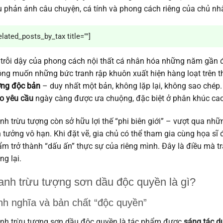
 phản ánh câu chuyện, cá tính và phong cách riêng của chủ nh
elated_posts_by_tax title=""]
trỗi dậy của phong cách nội thất cá nhân hóa những năm gần
ng muốn những bức tranh rập khuôn xuất hiện hàng loạt trên th
ợng độc bản
– duy nhất một bản, không lặp lại, không sao chép.
o yêu cầu
ngày càng được ưa chuộng, đặc biệt ở phân khúc cao 
nh trừu tượng còn sở hữu lợi thế “phi biên giới” – vượt qua nh
n tưởng vô hạn. Khi đặt vẽ, gia chủ có thể tham gia cùng họa sĩ
m trở thành “dấu ấn” thực sự của riêng mình. Đây là điều mà tra
g lại.
anh trừu tượng sơn dầu độc quyền là gì?
nh nghĩa và bản chất “độc quyền”
nh trừu tượng sơn dầu độc quyền là tác phẩm được
sáng tác d