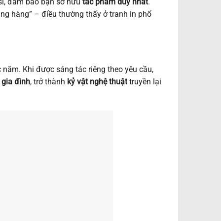
sĩ, đảm bảo bạn sở hữu
tác phẩm duy nhất
.
đụng hàng” – điều thường thấy ở tranh in phổ
 năm. Khi được sáng tác riêng theo yêu cầu,
 gia đình
, trở thành
kỷ vật nghệ thuật
truyền lại