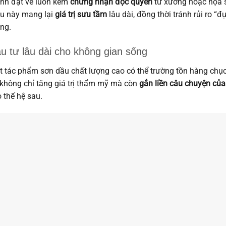
nh đặt vẽ luôn kèm
chứng nhận độc quyền
từ xưởng hoặc họa 
u này mang lại
giá trị sưu tầm
lâu dài, đồng thời tránh rủi ro “
ng.
u tư lâu dài cho không gian sống
 tác phẩm sơn dầu chất lượng cao có thể trường tồn hàng chục
không chỉ tăng giá trị thẩm mỹ mà còn
gắn liền câu chuyện của
 thế hệ sau.