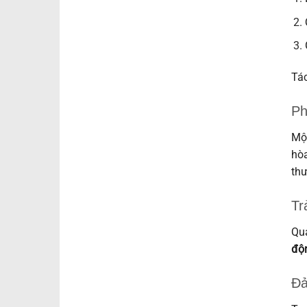
Tác
Ph
Một
hòa
thư
Tr
Quá
độ
Đả