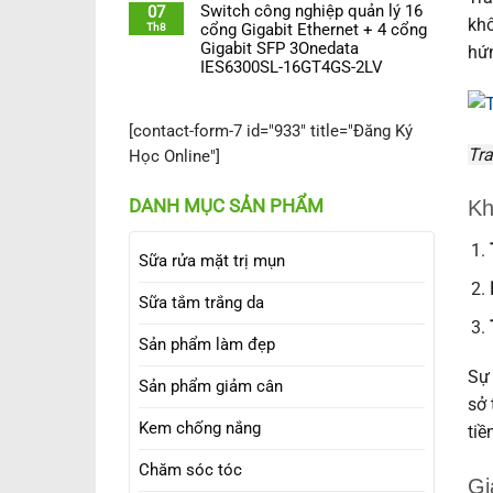
Switch công nghiệp quản lý 16
07
khô
Th8
cổng Gigabit Ethernet + 4 cổng
Gigabit SFP 3Onedata
hứn
IES6300SL-16GT4GS-2LV
[contact-form-7 id="933" title="Đăng Ký
Tra
Học Online"]
DANH MỤC SẢN PHẨM
Kh
Sữa rửa mặt trị mụn
Sữa tắm trắng da
Sản phẩm làm đẹp
Sự 
Sản phẩm giảm cân
sở 
Kem chống nắng
tiề
Chăm sóc tóc
Gi