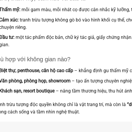
Thẩm mỹ:
mỗi gam màu, mỗi nhát cọ được cân nhắc kỹ lưỡng, 
Cảm xúc:
tranh trừu tượng không gò bó vào hình khối cụ thể, 
chuyện riêng.
Đầu tư:
một tác phẩm độc bản, chữ ký tác giả, giấy chứng nhận…
gian.
ù hợp với không gian nào?
Biệt thự, penthouse, căn hộ cao cấp
– khẳng định gu thẩm mỹ c
Văn phòng, phòng họp, showroom
– tạo ấn tượng chuyên nghiệp
Khách sạn, resort boutique
– nâng tầm thương hiệu, thu hút ánh
nh trừu tượng độc quyền không chỉ là vật trang trí, mà còn là
“d
ng cách sống và tầm nhìn nghệ thuật.