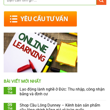
BÀI VIẾT MỚI NHẤT
09
Lao động lành nghề ở Đức: Thu nhập, công nhận
Th8
bằng và định cư
09
Shop Cầu Lông Dunney – Kênh bán sản phẩm
Th8
cầu lông chính hãng giá rẻ toàn quốc