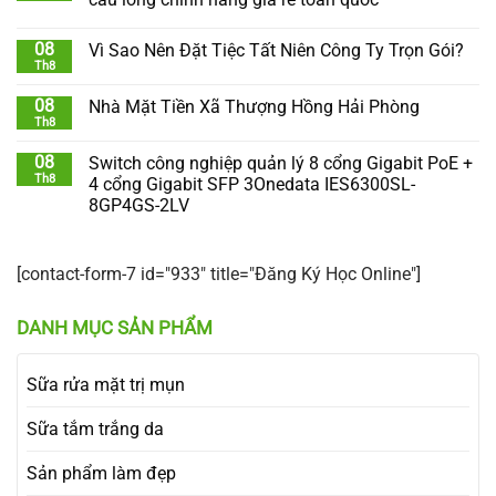
08
Vì Sao Nên Đặt Tiệc Tất Niên Công Ty Trọn Gói?
Th8
08
Nhà Mặt Tiền Xã Thượng Hồng Hải Phòng
Th8
08
Switch công nghiệp quản lý 8 cổng Gigabit PoE +
Th8
4 cổng Gigabit SFP 3Onedata IES6300SL-
8GP4GS-2LV
[contact-form-7 id="933" title="Đăng Ký Học Online"]
DANH MỤC SẢN PHẨM
Sữa rửa mặt trị mụn
Sữa tắm trắng da
Sản phẩm làm đẹp