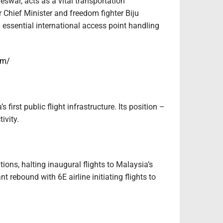
swar, acts as a vital transportation
r Chief Minister and freedom fighter Biju
an essential international access point handling
om/
rst public flight infrastructure. Its position –
ivity.
ons, halting inaugural flights to Malaysia’s
 rebound with 6E airline initiating flights to