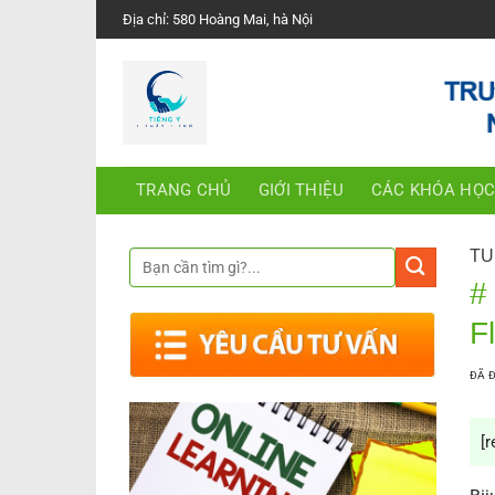
Chuyển
Địa chỉ: 580 Hoàng Mai, hà Nội
đến
nội
dung
TRANG CHỦ
GIỚI THIỆU
CÁC KHÓA HỌ
TU
#
F
ĐÃ 
[r