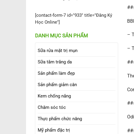
###
[contact-form-7 id="933" title="Đăng Ký
BBI
Học Online"]
– T
DANH MỤC SẢN PHẨM
– T
Sữa rửa mặt trị mụn
Sữa tắm trắng da
###
Sản phẩm làm đẹp
The
Sản phẩm giảm cân
Co
Kem chống nắng
##
Chăm sóc tóc
Odi
Thực phẩm chức năng
Mỹ phẩm đặc trị
###