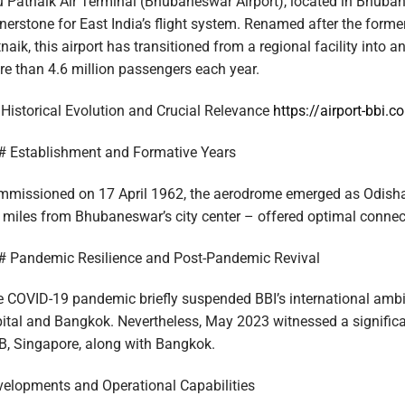
u Patnaik Air Terminal (Bhubaneswar Airport), located in Bhubane
nerstone for East India’s flight system. Renamed after the forme
naik, this airport has transitioned from a regional facility into 
e than 4.6 million passengers each year.
Historical Evolution and Crucial Relevance
https://airport-bbi.c
 Establishment and Formative Years
missioned on 17 April 1962, the aerodrome emerged as Odisha’s fi
 miles from Bhubaneswar’s city center – offered optimal connect
 Pandemic Resilience and Post-Pandemic Revival
 COVID-19 pandemic briefly suspended BBI’s international ambiti
ital and Bangkok. Nevertheless, May 2023 witnessed a significant
, Singapore, along with Bangkok.
elopments and Operational Capabilities