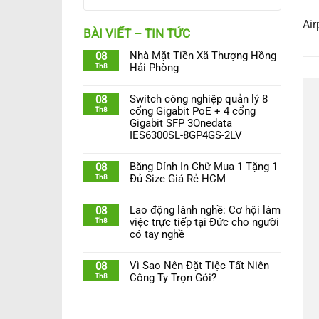
Air
BÀI VIẾT – TIN TỨC
Nhà Mặt Tiền Xã Thượng Hồng
08
Th8
Hải Phòng
Switch công nghiệp quản lý 8
08
Th8
cổng Gigabit PoE + 4 cổng
Gigabit SFP 3Onedata
IES6300SL-8GP4GS-2LV
Băng Dính In Chữ Mua 1 Tặng 1
08
Th8
Đủ Size Giá Rẻ HCM
Lao động lành nghề: Cơ hội làm
08
Th8
việc trực tiếp tại Đức cho người
có tay nghề
Vì Sao Nên Đặt Tiệc Tất Niên
08
Th8
Công Ty Trọn Gói?