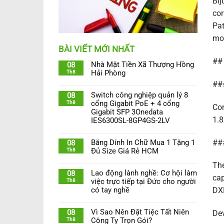
Bij
cor
Pat
mor
BÀI VIẾT MỚI NHẤT
## 
Nhà Mặt Tiền Xã Thượng Hồng
08
Th8
Hải Phòng
###
Switch công nghiệp quản lý 8
08
Th8
cổng Gigabit PoE + 4 cổng
Com
Gigabit SFP 3Onedata
1.8
IES6300SL-8GP4GS-2LV
###
Băng Dính In Chữ Mua 1 Tặng 1
08
Th8
Đủ Size Giá Rẻ HCM
The
Lao động lành nghề: Cơ hội làm
08
cap
Th8
việc trực tiếp tại Đức cho người
có tay nghề
DXB
Vì Sao Nên Đặt Tiệc Tất Niên
08
Dev
Th8
Công Ty Trọn Gói?