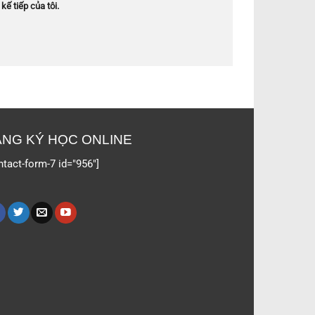
kế tiếp của tôi.
NG KÝ HỌC ONLINE
ntact-form-7 id="956"]