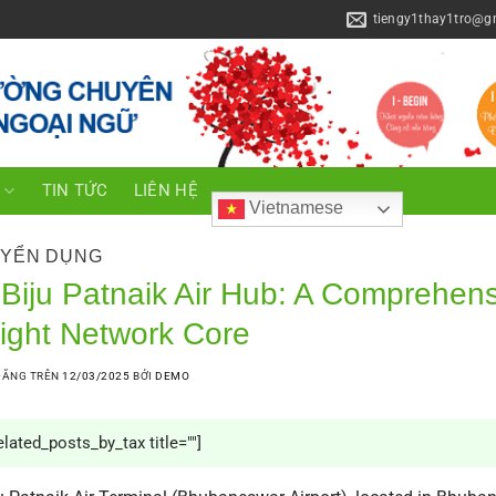
tiengy1thay1tro@g
C
TIN TỨC
LIÊN HỆ
Vietnamese
YỂN DỤNG
 Biju Patnaik Air Hub: A Comprehens
light Network Core
ĐĂNG TRÊN
12/03/2025
BỞI
DEMO
elated_posts_by_tax title=""]