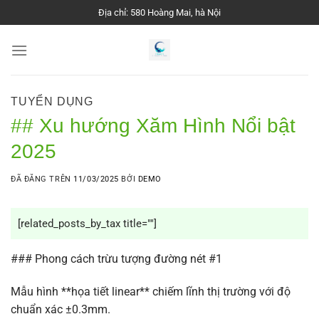
Chuyển
Địa chỉ: 580 Hoàng Mai, hà Nội
đến
nội
dung
TUYỂN DỤNG
## Xu hướng Xăm Hình Nổi bật
2025
ĐÃ ĐĂNG TRÊN
11/03/2025
BỞI
DEMO
[related_posts_by_tax title=""]
### Phong cách trừu tượng đường nét #1
Mẫu hình **họa tiết linear** chiếm lĩnh thị trường với độ
chuẩn xác ±0.3mm.