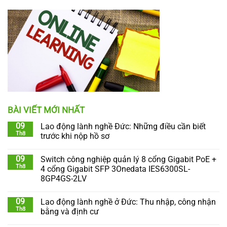
BÀI VIẾT MỚI NHẤT
09
Lao động lành nghề Đức: Những điều cần biết
Th8
trước khi nộp hồ sơ
09
Switch công nghiệp quản lý 8 cổng Gigabit PoE +
Th8
4 cổng Gigabit SFP 3Onedata IES6300SL-
8GP4GS-2LV
09
Lao động lành nghề ở Đức: Thu nhập, công nhận
Th8
bằng và định cư