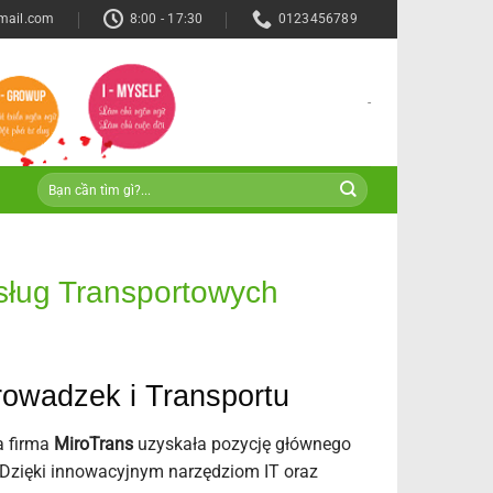
mail.com
8:00 - 17:30
0123456789
-
sług Transportowych
owadzek i Transportu
a firma
MiroTrans
uzyskała pozycję głównego
 Dzięki innowacyjnym narzędziom IT oraz