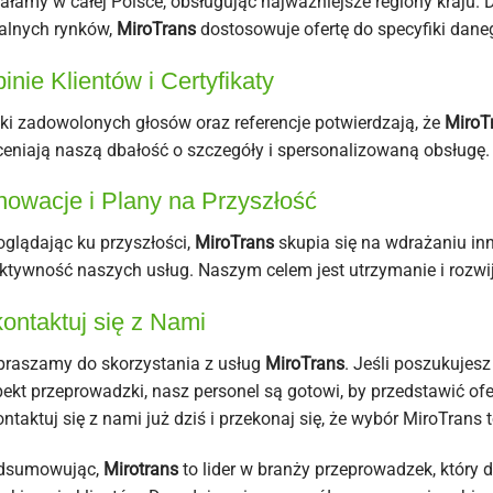
ałamy w całej Polsce, obsługując najważniejsze regiony kraju. D
alnych rynków,
MiroTrans
dostosowuje ofertę do specyfiki dane
inie Klientów i Certyfikaty
ki zadowolonych głosów oraz referencje potwierdzają, że
MiroT
eniają naszą dbałość o szczegóły i spersonalizowaną obsługę.
nowacje i Plany na Przyszłość
glądając ku przyszłości,
MiroTrans
skupia się na wdrażaniu in
ktywność naszych usług. Naszym celem jest utrzymanie i rozw
ontaktuj się z Nami
raszamy do skorzystania z usług
MiroTrans
. Jeśli poszukujes
ekt przeprowadzki, nasz personel są gotowi, by przedstawić o
ntaktuj się z nami już dziś i przekonaj się, że wybór MiroTrans 
dsumowując,
Mirotrans
to lider w branży przeprowadzek, który 