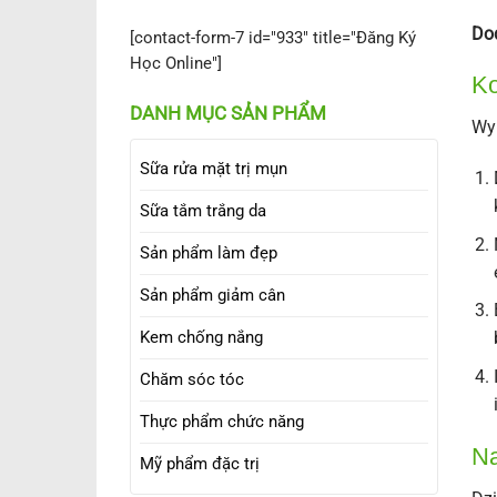
Dod
[contact-form-7 id="933" title="Đăng Ký
Học Online"]
Ko
DANH MỤC SẢN PHẨM
Wy
Sữa rửa mặt trị mụn
Sữa tắm trắng da
Sản phẩm làm đẹp
Sản phẩm giảm cân
Kem chống nắng
Chăm sóc tóc
Thực phẩm chức năng
Na
Mỹ phẩm đặc trị