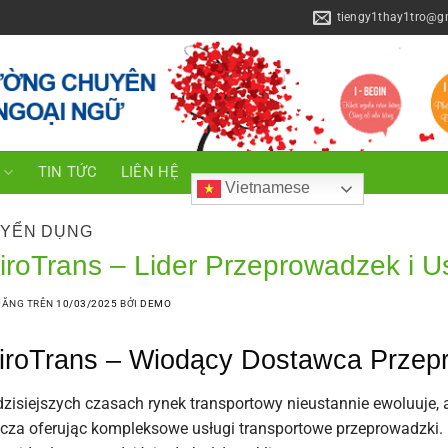
tiengy1thay1tro@g
C
TIN TỨC
LIÊN HỆ
Vietnamese
YỂN DỤNG
iroTrans – Lider Przeprowadzek i U
ĐĂNG TRÊN
10/03/2025
BỞI
DEMO
iroTrans – Wiodący Dostawca Przepr
zisiejszych czasach rynek transportowy nieustannie ewoluuje, 
cza oferując kompleksowe usługi transportowe przeprowadzki.