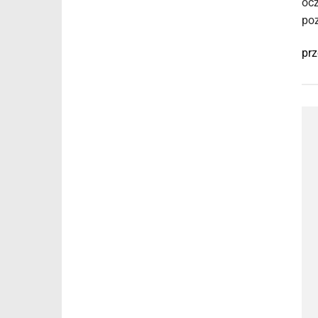
ocz
poz
prz