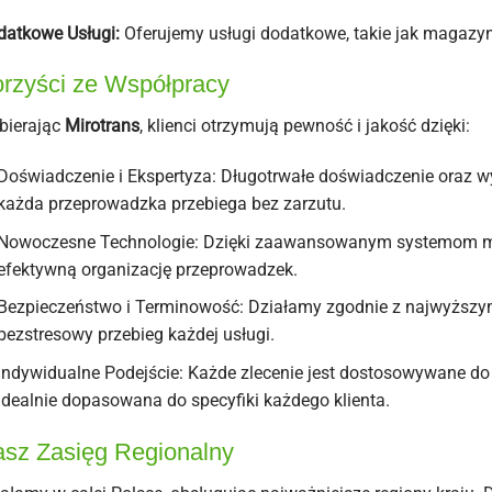
atkowe Usługi:
Oferujemy usługi dodatkowe, takie jak magazy
rzyści ze Współpracy
bierając
Mirotrans
, klienci otrzymują pewność i jakość dzięki:
Doświadczenie i Ekspertyza: Długotrwałe doświadczenie oraz wy
każda przeprowadzka przebiega bez zarzutu.
Nowoczesne Technologie: Dzięki zaawansowanym systemom m
efektywną organizację przeprowadzek.
Bezpieczeństwo i Terminowość: Działamy zgodnie z najwyższy
bezstresowy przebieg każdej usługi.
Indywidualne Podejście: Każde zlecenie jest dostosowywane do po
idealnie dopasowana do specyfiki każdego klienta.
sz Zasięg Regionalny