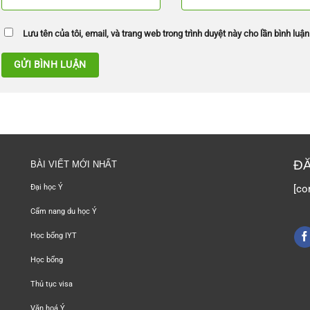
Lưu tên của tôi, email, và trang web trong trình duyệt này cho lần bình luận 
ĐĂ
BÀI VIẾT MỚI NHẤT
[co
Đại học Ý
Cẩm nang du học Ý
Học bổng IYT
Học bổng
Thủ tục visa
Văn hoá Ý