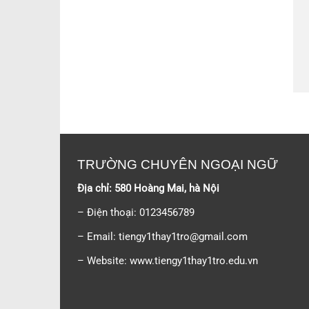
TRƯỜNG CHUYÊN NGOẠI NGỮ
Địa chỉ: 580 Hoàng Mai, hà Nội
– Điện thoại: 0123456789
– Email:
tiengy1thay1tro@gmail.com
– Website: www.tiengy1thay1tro.edu.vn