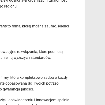
zięki doskonałej organizacji i znajomości
go regionu.
rans
to firma, której można zaufać. Klienci
nowacyjne rozwiązania, które podniosą
ijanie najwyższych standardów.
z firmy, która kompleksowo zadba o każdy
fertę dopasowaną do Twoich potrzeb.
to gwarancja jakości.
dzięki doświadczeniu i innowacjom spełnia