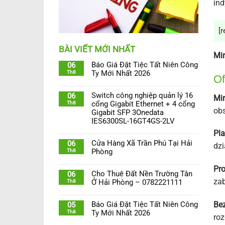
ind
[r
BÀI VIẾT MỚI NHẤT
Mir
Báo Giá Đặt Tiệc Tất Niên Công
06
Th8
Ty Mới Nhất 2026
Of
Switch công nghiệp quản lý 16
06
Mir
Th8
cổng Gigabit Ethernet + 4 cổng
obs
Gigabit SFP 3Onedata
IES6300SL-16GT4GS-2LV
Pla
Cửa Hàng Xã Trần Phú Tại Hải
06
dzi
Th8
Phòng
Pro
Cho Thuê Đất Nền Trường Tân
06
zab
Th8
Ở Hải Phòng – 0782221111
Bez
Báo Giá Đặt Tiệc Tất Niên Công
05
Th8
Ty Mới Nhất 2026
roz