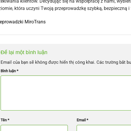
ekiwania klientów. Decydując się na współpracę z nami, wyb
iomie, która uczyni Twoją przeprowadzkę szybką, bezpieczną 
eprowadzki MiroTrans
Để lại một bình luận
Email của bạn sẽ không được hiển thị công khai.
Các trường bắt b
Bình luận
*
Tên
*
Email
*