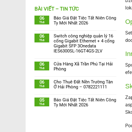
Dzi
lok
BÀI VIẾT – TIN TỨC
Báo Giá Đặt Tiệc Tất Niên Công
06
Op
Th8
Ty Mới Nhất 2026
Set
Switch công nghiệp quản lý 16
06
doc
Th8
cổng Gigabit Ethernet + 4 cổng
Gigabit SFP 3Onedata
IES6300SL-16GT4GS-2LV
In
Cửa Hàng Xã Trần Phú Tại Hải
06
Spo
Th8
Phòng
efe
Cho Thuê Đất Nền Trường Tân
06
Sk
Th8
Ở Hải Phòng – 0782221111
Zap
Báo Giá Đặt Tiệc Tất Niên Công
05
asp
Th8
Ty Mới Nhất 2026
Sko
Po