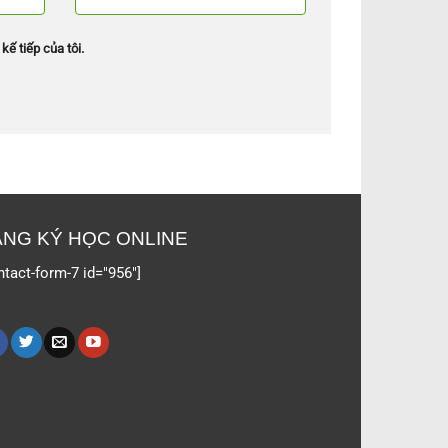
kế tiếp của tôi.
NG KÝ HỌC ONLINE
ntact-form-7 id="956"]