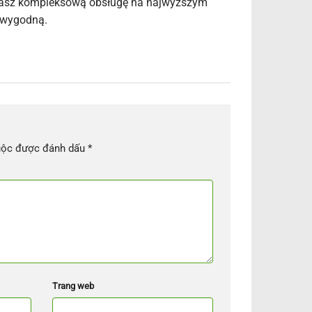
ierasz kompleksową obsługę na najwyższym
i wygodną.
uộc được đánh dấu
*
Trang web