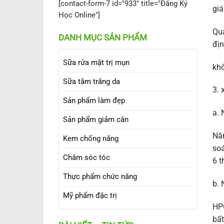
[contact-form-7 id="933" title="Đăng Ký
giá
Học Online"]
Quả
DANH MỤC SẢN PHẨM
địn
Sữa rửa mặt trị mụn
khô
Sữa tắm trắng da
3. 
Sản phẩm làm đẹp
a.
Sản phẩm giảm cân
Năm
Kem chống nắng
soá
Chăm sóc tóc
6 t
Thực phẩm chức năng
b. 
Mỹ phẩm đặc trị
HPG
bất