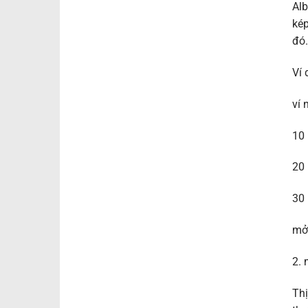
Alb
kép
đó.
Ví 
ví 
10 
20 
30 
mở 
2. 
Thị