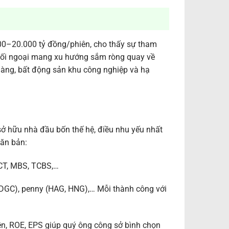
00–20.000 tỷ đồng/phiên, cho thấy sự tham
hối ngoại mang xu hướng sắm ròng quay về
hàng, bất động sản khu công nghiệp và hạ
sở hữu nhà đầu bốn thế hệ, điều nhu yếu nhất
căn bản:
ECT, MBS, TCBS,…
, DGC), penny (HAG, HNG),… Mỗi thành công với
iền, ROE, EPS giúp quý ông công sở bình chọn