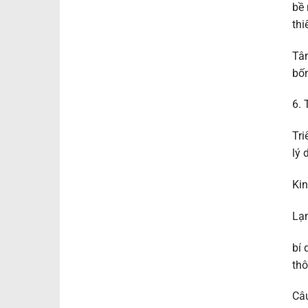
bề 
thi
Tâm
bốn
6. 
Tri
lý 
Kin
Lạm
bí 
thô
Câu