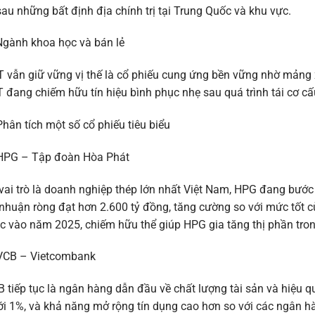
sau những bất định địa chính trị tại Trung Quốc và khu vực.
Ngành khoa học và bán lẻ
 vẫn giữ vững vị thế là cổ phiếu cung ứng bền vững nhờ mảng
 đang chiếm hữu tín hiệu bình phục nhẹ sau quá trình tái cơ cấ
Phân tích một số cổ phiếu tiêu biểu
 HPG – Tập đoàn Hòa Phát
vai trò là doanh nghiệp thép lớn nhất Việt Nam, HPG đang bước
 nhuận ròng đạt hơn 2.600 tỷ đồng, tăng cường so với mức tốt 
c vào năm 2025, chiếm hữu thể giúp HPG gia tăng thị phần tron
 VCB – Vietcombank
 tiếp tục là ngân hàng dẫn đầu về chất lượng tài sản và hiệu 
i 1%, và khả năng mở rộng tín dụng cao hơn so với các ngân h