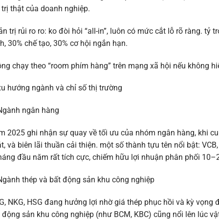
 trị thật của doanh nghiệp.
n trị rủi ro ro: ko đòi hỏi “all-in”, luôn có mức cắt lỗ rõ ràng. 
h, 30% chế tạo, 30% cơ hội ngắn hạn.
ng chạy theo “room phím hàng” trên mạng xã hội nếu không hi
xu hướng ngành và chỉ số thị trường
 Ngành ngân hàng
 2025 ghi nhận sự quay về tối ưu của nhóm ngân hàng, khi cun
t, và biên lãi thuần cải thiện. một số thành tựu tên nổi bật: VCB,
háng đầu năm rất tích cực, chiếm hữu lợi nhuận phân phối 10–
Ngành thép và bất động sản khu công nghiệp
, NKG, HSG đang hưởng lợi nhờ giá thép phục hồi và kỳ vọng đ
 động sản khu công nghiệp (như BCM, KBC) cũng nổi lên lúc vật