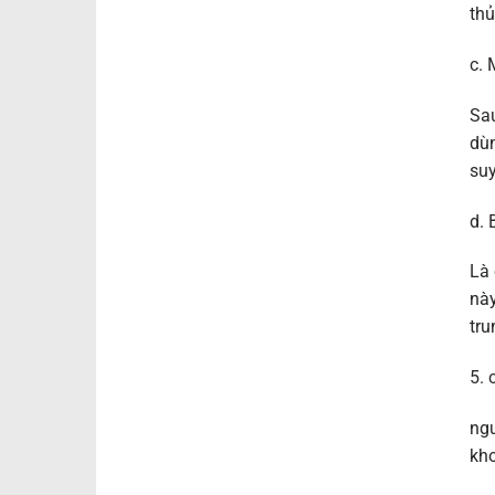
thủ
c. 
Sau
dùn
suy
d.
Là 
này
tru
5. 
ngu
kho