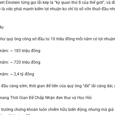
ert Einstein từng gọi lãi kép là “kỳ quan thứ 8 của thế giới”, và
 là việc phái mạnh kiếm lợi nhuận ko chỉ từ số vốn thuở đầu nh
dụ:
như quý ông công sở đầu tư 10 triệu đồng mỗi năm có lợi nhuậ
năm: ~ 183 triệu đồng
năm: ~ 720 triệu đồng
năm: ~ 2,4 tỷ đồng
đầu càng sớm, thời gian để tiền của quý ông “đẻ” lãi càng dài,
mang Thời Gian Để Chấp Nhận đen thui và Học Hỏi
 trường chứng khoán luôn chiếm hữu biến động, nhưng mà giả