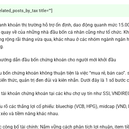
elated_posts_by_tax title=""]
nh khoản thị trường hỗ trợ ổn định, dao động quanh mức 15.0
 quay về của những nhà đầu bốn cá nhân cũng như tổ chức. K
ng rộng rãi tháng vừa qua, khác nhau ở các nhóm ngành ngân 
g.
hướng dẫn đầu bốn chứng khoán cho người mới khởi đầu
 bốn chứng khoán không thuận tiện là việc “mua rẻ, bán cao”. 
kiến thức, quản trị đen đủi và kiên nhẫn. Dưới đây là 1 số bước 
tài khoản chứng khoán tại các khu chợ uy tín như SSI, VNDIR
u rõ các thắng lợi cổ phiếu: bluechip (VCB, HPG), midcap (VND
 xẻo và tiềm năng khác nhau.
 công bố tài chính: Nắm vững cách phân tích lợi nhuận, item t