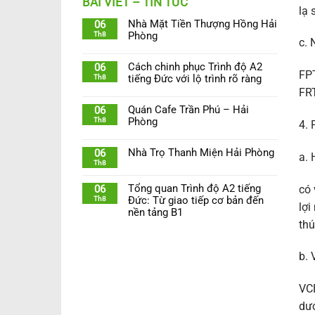
BÀI VIẾT – TIN TỨC
lạ 
Nhà Mặt Tiền Thượng Hồng Hải
06
Th8
Phòng
c. 
Cách chinh phục Trình độ A2
06
FPT
Th8
tiếng Đức với lộ trình rõ ràng
FRT
Quán Cafe Trần Phú – Hải
06
Th8
Phòng
4. 
Nhà Trọ Thanh Miện Hải Phòng
06
a.
Th8
Tổng quan Trình độ A2 tiếng
có 
06
Th8
Đức: Từ giao tiếp cơ bản đến
lợi
nền tảng B1
thú
b.
VCB
dướ