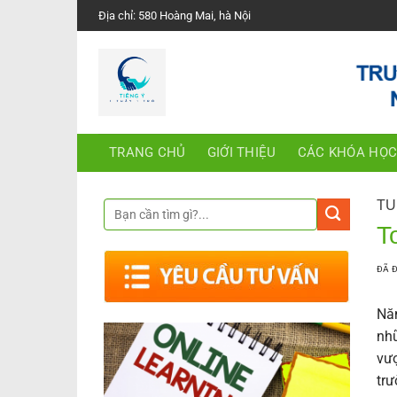
Chuyển
Địa chỉ: 580 Hoàng Mai, hà Nội
đến
nội
dung
TRANG CHỦ
GIỚI THIỆU
CÁC KHÓA HỌ
TU
T
ĐÃ 
Năm
nhữ
vượ
trư