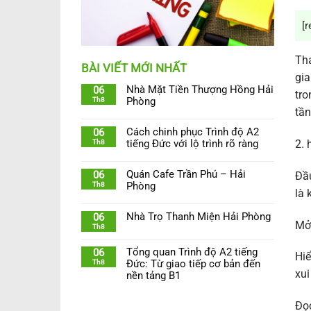
[r
Tha
BÀI VIẾT MỚI NHẤT
gia
Nhà Mặt Tiền Thượng Hồng Hải
06
tro
Th8
Phòng
tần
Cách chinh phục Trình độ A2
06
2. 
Th8
tiếng Đức với lộ trình rõ ràng
Quán Cafe Trần Phú – Hải
06
Đầu
Th8
Phòng
là 
Nhà Trọ Thanh Miện Hải Phòng
06
Mở 
Th8
Tổng quan Trình độ A2 tiếng
06
Hiể
Th8
Đức: Từ giao tiếp cơ bản đến
xui
nền tảng B1
Đọc