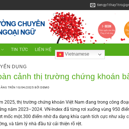
tiengy1thay1tro@g
C
TIN TỨC
LIÊN HỆ
Vietnamese
YỂN DỤNG
oàn cảnh thị trường chứng khoán b
ĐĂNG TRÊN
10/04/2025
BỞI
DEMO
 2025, thị trường chứng khoán Việt Nam đang trong công đoạ
ng năm 2023–2024. VN-Index đã từng rơi xuống vùng 950 điể
t mốc một.300 điểm nhờ đa dạng khía cạnh tích cực như xây cất 
ờng, và tâm lý nhà đầu tứ cải thiện rõ rệt.