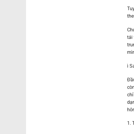
Tuy
the
Chứ
tái
tru
mì
ì 
Đầu
còn
chỉ
dạn
hô
1.