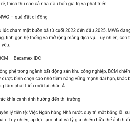
 rẻ, thích thú cho cả nhà đầu bốn giá trị và phát triển.
MWG – quả đât di động
 lúc chạm mặt buồn bã từ cuối 2022 đến đầu 2025, MWG đang 
g, tinh gọn hệ thống và mở rộng mảng dịch vụ. Tuy nhiên, còn 
 yếu.
 BCM – Becamex IDC
ông phệ trong ngành bất động sản khu công nghiệp, BCM chiếm 
 được bình chọn cao nhờ tiềm năng vững mạnh dài hạn, khác bi
ng tâm phát triển mới tại châu Á.
các khía cạnh ảnh hưởng đến thị trường
yên lý tiền tệ: Việc Ngân hàng Nhà nước duy trì mặt bằng lãi su
án. Tuy nhiên, áp lực lạm phát và tỷ giá chiếm hữu thể ảnh hưở