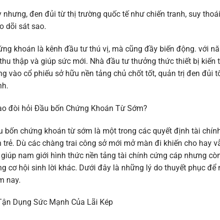
 nhưng, đen đủi từ thị trường quốc tế như chiến tranh, suy thoá
o dõi sát sao.
ng khoán là kênh đầu tư thú vị, mà cũng đầy biến động. với n
 thu thập và giúp sức mới. Nhà đầu tư thưởng thức thiết bị kiến
ng vào cổ phiếu sở hữu nền tảng chủ chốt tốt, quản trị đen đủi t
nh.
Sao đòi hỏi Đầu bốn Chứng Khoán Từ Sớm?
 bốn chứng khoán từ sớm là một trong các quyết định tài chính 
 trẻ. Dù các chàng trai công sở mới mở màn đi khiến cho hay v
 giúp nam giới hình thức nền tảng tài chính cứng cáp nhưng c
g cơ hội sinh lời khác. Dưới đây là những lý do thuyết phục đ
m nay.
 Tận Dụng Sức Mạnh Của Lãi Kép