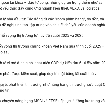
ngoài tài khóa – đầu tư công: những dự án trọng điểm như sâ
ết yếu thúc đẩy cung ứng ngành kiến thiết, VLXD, và logistics.
 lý nhà đầu tư: Tác động từ các “room phím hàng”, tin đồn, 
 đề nghị tỉnh táo, tập trung vào chi tiết chủ yếu của doanh ngh
Triển vọng thị trường từ nay đến cuối 2025 và 2025
ển vọng thị trường chứng khoán Việt Nam quá trình cuối 2025 –
do sau:
h tế vĩ mô định hình, phát triển GDP dự kiến đạt 6–6.5% năm 2
 phát được kiểm soát, giúp duy trì mặt bằng lãi suất thú vị.
quyết phát triển thị trường, như nâng hạng thị trường, sửa Luật
ng tin.
 chuyện nâng hạng MSCI và FTSE tiếp tục là động lực trung và dà