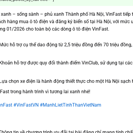
 xanh – sống sành – phủ xanh Thành phố Hà Nội, VinFast tiếp tụ
ch hàng mua ô tô điện và đăng ký biển số tại Hà Nội, với mức ư
ng 01/2026 cho toàn bộ các dòng ô tô điện VinFast.
ức hỗ trợ cụ thể dao động từ 2,5 triệu đồng đến 70 triệu đồng,
hoản hỗ trợ được quy đổi thành điểm VinClub, sử dụng tại các 
ựa chọn xe điện là hành động thiết thực cho một Hà Nội sạch 
Fast trong hành trình vì tương lai xanh nhé!
inFast
#VinFastVN
#ManhLietTinhThanVietNam
Thông tin về chương trình ưu đãi tại bài đăng chỉ mang tính chất