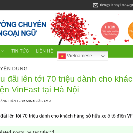
tiengy1thay1tro@g
C
TIN TỨC
LIÊN HỆ
Vietnamese
YỂN DỤNG
u đãi lên tới 70 triệu dành cho khá
iện VinFast tại Hà Nội
ĐĂNG TRÊN
10/05/2025
BỞI
DEMO
đãi lên tới 70 triệu dành cho khách hàng sở hữu xe ô tô điện
VF
elated_posts_by_tax title=""]