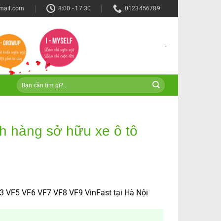
mail.com
8:00 - 17:30
0123456789
-
ch hàng sở hữu xe ô tô
3
VF5 VF6 VF7 VF8 VF9 VinFast tại Hà Nội