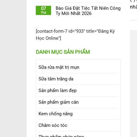
nhấ
Báo Giá Đặt Tiệc Tất Niên Công
07
Th8
Ty Mới Nhất 2026
[contact-form-7 id="933" title="Đăng Ký
Học Online"]
DANH MỤC SẢN PHẨM
Sữa rửa mặt trị mụn
Sữa tắm trắng da
Sản phẩm làm đẹp
Sản phẩm giảm cân
Kem chống nắng
Chăm sóc tóc
Thực phẩm chức năng