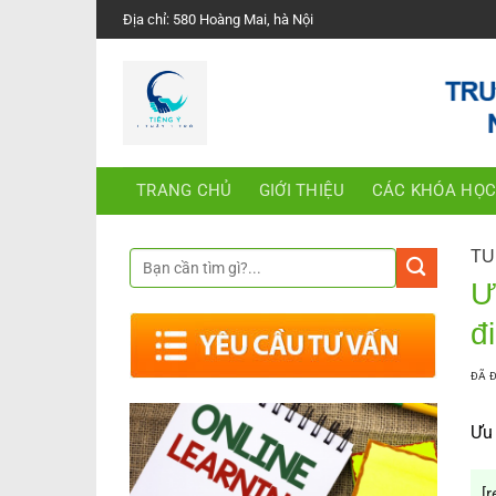
Chuyển
Địa chỉ: 580 Hoàng Mai, hà Nội
đến
nội
dung
TRANG CHỦ
GIỚI THIỆU
CÁC KHÓA HỌ
TU
Ư
đ
ĐÃ 
Ưu 
[r