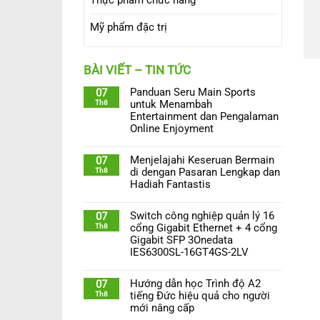
Mỹ phẩm đặc trị
BÀI VIẾT – TIN TỨC
Panduan Seru Main Sports
07
Th8
untuk Menambah
Entertainment dan Pengalaman
Online Enjoyment
Menjelajahi Keseruan Bermain
07
Th8
di dengan Pasaran Lengkap dan
Hadiah Fantastis
Switch công nghiệp quản lý 16
07
Th8
cổng Gigabit Ethernet + 4 cổng
Gigabit SFP 3Onedata
IES6300SL-16GT4GS-2LV
Hướng dẫn học Trình độ A2
07
Th8
tiếng Đức hiệu quả cho người
mới nâng cấp