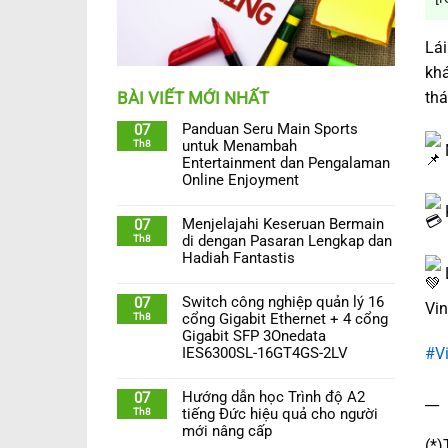
Lái
khá
thá
BÀI VIẾT MỚI NHẤT
Panduan Seru Main Sports
07
Th8
untuk Menambah
M
Entertainment dan Pengalaman
Online Enjoyment
K
Menjelajahi Keseruan Bermain
07
Th8
di dengan Pasaran Lengkap dan
Hadiah Fantastis
L
Switch công nghiệp quản lý 16
07
Vin
Th8
cổng Gigabit Ethernet + 4 cổng
Gigabit SFP 3Onedata
IES6300SL-16GT4GS-2LV
#V
Hướng dẫn học Trình độ A2
07
__
Th8
tiếng Đức hiệu quả cho người
mới nâng cấp
(*)