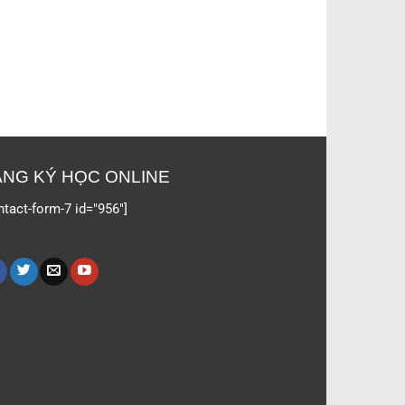
NG KÝ HỌC ONLINE
ntact-form-7 id="956"]