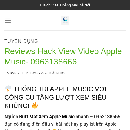
Chuyển
Địa chỉ: 580 Hoàng Mai, hà Nội
đến
nội
dung
TUYỂN DỤNG
Reviews Hack View Video Apple
Music- 0963138666
ĐÃ ĐĂNG TRÊN
10/05/2025
BỞI
DEMO
THỐNG TRỊ APPLE MUSIC VỚI
CÔNG CỤ TĂNG LƯỢT XEM SIÊU
KHỦNG!
Nguồn
Buff Mắt Xem Apple Music
nhanh – 0963138666
Bạn có đang điên đầu vì bài hát hay playlist trên Apple