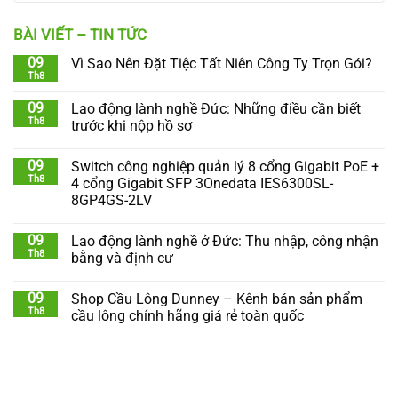
BÀI VIẾT – TIN TỨC
09
Vì Sao Nên Đặt Tiệc Tất Niên Công Ty Trọn Gói?
Th8
09
Lao động lành nghề Đức: Những điều cần biết
Th8
trước khi nộp hồ sơ
09
Switch công nghiệp quản lý 8 cổng Gigabit PoE +
Th8
4 cổng Gigabit SFP 3Onedata IES6300SL-
8GP4GS-2LV
09
Lao động lành nghề ở Đức: Thu nhập, công nhận
Th8
bằng và định cư
09
Shop Cầu Lông Dunney – Kênh bán sản phẩm
Th8
cầu lông chính hãng giá rẻ toàn quốc