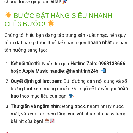
chúng tôi sẽ giúp bạn
viral
!
BƯỚC ĐẶT HÀNG SIÊU NHANH –
CHỈ 3 BƯỚC!
Chúng tôi hiểu bạn đang tập trung sản xuất nhạc, nên quy
trình đặt hàng được thiết kế nhanh gọn
nhanh nhất
để bạn
tận hưởng sáng tạo:
Kết nối tức thì
: Nhắn tin qua
Hotline Zalo: 0963138666
hoặc
Apple Music handle: @hanhtrinh24h
.
Quyết định gói lượt xem
: Gửi đường dẫn nội dung và số
lượng lượt xem mong muốn. Đội ngũ sẽ tư vấn gói
hoàn
hảo
theo mục tiêu của bạn!
Thư giãn và ngắm nhìn
: Đăng track, nhâm nhi ly nước
mát, và xem lượt xem tăng
vun vút
như nhịp bass trong
bài hit của bạn!