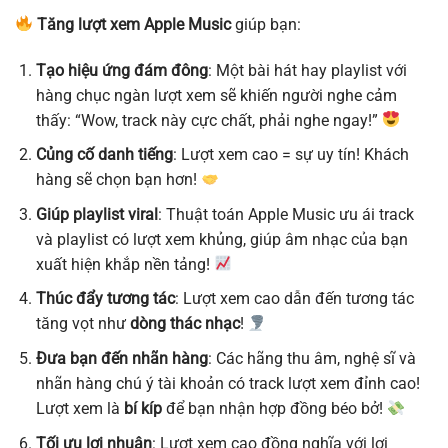
Tăng lượt xem Apple Music
giúp bạn:
Tạo hiệu ứng đám đông
: Một bài hát hay playlist với
hàng chục ngàn lượt xem sẽ khiến người nghe cảm
thấy: “Wow, track này cực chất, phải nghe ngay!”
Củng cố danh tiếng
: Lượt xem cao = sự uy tín! Khách
hàng sẽ chọn bạn hơn!
Giúp playlist viral
: Thuật toán Apple Music ưu ái track
và playlist có lượt xem khủng, giúp âm nhạc của bạn
xuất hiện khắp nền tảng!
Thúc đẩy tương tác
: Lượt xem cao dẫn đến tương tác
tăng vọt như
dòng thác nhạc
!
Đưa bạn đến nhãn hàng
: Các hãng thu âm, nghệ sĩ và
nhãn hàng chú ý tài khoản có track lượt xem đỉnh cao!
Lượt xem là
bí kíp
để bạn nhận hợp đồng béo bở!
Tối ưu lợi nhuận
: Lượt xem cao đồng nghĩa với lợi