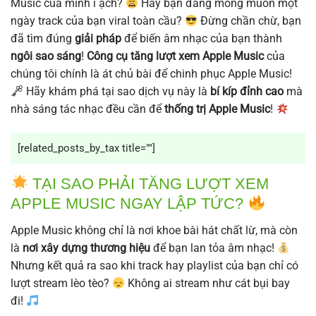
Music của mình ì ạch?
Hay bạn đang mong muốn một
ngày track của bạn viral toàn cầu?
Đừng chần chừ, bạn
đã tìm đúng
giải pháp
để biến âm nhạc của bạn thành
ngôi sao sáng
!
Công cụ tăng lượt xem Apple Music
của
chúng tôi chính là át chủ bài để chinh phục Apple Music!
Hãy khám phá tại sao dịch vụ này là
bí kíp đỉnh cao
mà
nhà sáng tác nhạc đều cần để
thống trị Apple Music
!
[related_posts_by_tax title=""]
TẠI SAO PHẢI TĂNG LƯỢT XEM
APPLE MUSIC NGAY LẬP TỨC?
Apple Music không chỉ là nơi khoe bài hát chất lừ, mà còn
là
nơi xây dựng thương hiệu
để bạn lan tỏa âm nhạc!
Nhưng kết quả ra sao khi track hay playlist của bạn chỉ có
lượt stream lèo tèo?
Không ai stream như cát bụi bay
đi!