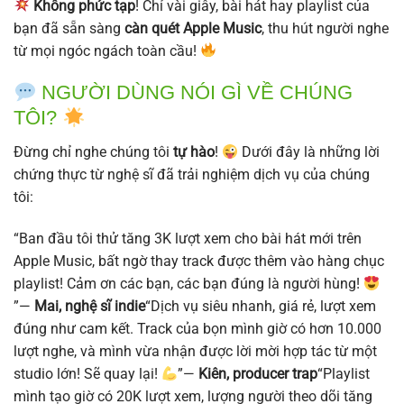
Không phức tạp
! Chỉ vài giây, bài hát hay playlist của
bạn đã sẵn sàng
càn quét Apple Music
, thu hút người nghe
từ mọi ngóc ngách toàn cầu!
NGƯỜI DÙNG NÓI GÌ VỀ CHÚNG
TÔI?
Đừng chỉ nghe chúng tôi
tự hào
!
Dưới đây là những lời
chứng thực từ nghệ sĩ đã trải nghiệm dịch vụ của chúng
tôi:
“Ban đầu tôi thử tăng 3K lượt xem cho bài hát mới trên
Apple Music, bất ngờ thay track được thêm vào hàng chục
playlist! Cảm ơn các bạn, các bạn đúng là người hùng!
”—
Mai, nghệ sĩ indie
“Dịch vụ siêu nhanh, giá rẻ, lượt xem
đúng như cam kết. Track của bọn mình giờ có hơn 10.000
lượt nghe, và mình vừa nhận được lời mời hợp tác từ một
studio lớn! Sẽ quay lại!
”—
Kiên, producer trap
“Playlist
mình tạo giờ có 20K lượt xem, lượng người theo dõi tăng