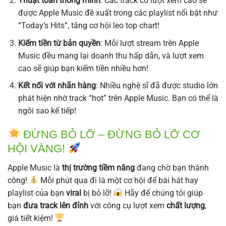
Thuật toán thông minh
: Các track có lượt xem cao sẽ
được Apple Music đề xuất trong các playlist nổi bật như
“Today’s Hits”, tăng cơ hội leo top chart!
Kiếm tiền từ bản quyền
: Mỗi lượt stream trên Apple
Music đều mang lại doanh thu hấp dẫn, và lượt xem
cao sẽ giúp bạn kiếm tiền nhiều hơn!
Kết nối với nhãn hàng
: Nhiều nghệ sĩ đã được studio lớn
phát hiện nhờ track “hot” trên Apple Music. Bạn có thể là
ngôi sao kế tiếp!
ĐỪNG BỎ LỠ – ĐỪNG BỎ LỠ CƠ
HỘI VÀNG!
Apple Music là
thị trường tiềm năng
đang chờ bạn thành
công!
Mỗi phút qua đi là một cơ hội để bài hát hay
playlist của bạn
viral
bị bỏ lỡ!
Hãy để chúng tôi giúp
bạn
đưa track lên đỉnh
với công cụ lượt xem
chất lượng
,
giá tiết kiệm!