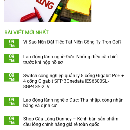
BÀI VIẾT MỚI NHẤT
09
Vì Sao Nên Đặt Tiệc Tất Niên Công Ty Trọn Gói?
Th8
09
Lao động lành nghề Đức: Những điều cần biết
Th8
trước khi nộp hồ sơ
09
Switch công nghiệp quản lý 8 cổng Gigabit PoE +
Th8
4 cổng Gigabit SFP 3Onedata IES6300SL-
8GP4GS-2LV
09
Lao động lành nghề ở Đức: Thu nhập, công nhận
Th8
bằng và định cư
09
Shop Cầu Lông Dunney – Kênh bán sản phẩm
Th8
cầu lông chính hãng giá rẻ toàn quốc