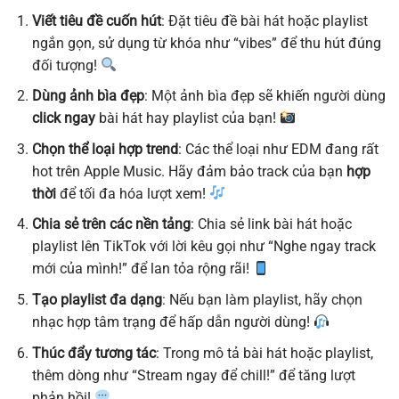
Viết tiêu đề cuốn hút
: Đặt tiêu đề bài hát hoặc playlist
ngắn gọn, sử dụng từ khóa như “vibes” để thu hút đúng
đối tượng!
Dùng ảnh bìa đẹp
: Một ảnh bìa đẹp sẽ khiến người dùng
click ngay
bài hát hay playlist của bạn!
Chọn thể loại hợp trend
: Các thể loại như EDM đang rất
hot trên Apple Music. Hãy đảm bảo track của bạn
hợp
thời
để tối đa hóa lượt xem!
Chia sẻ trên các nền tảng
: Chia sẻ link bài hát hoặc
playlist lên TikTok với lời kêu gọi như “Nghe ngay track
mới của mình!” để lan tỏa rộng rãi!
Tạo playlist đa dạng
: Nếu bạn làm playlist, hãy chọn
nhạc hợp tâm trạng để hấp dẫn người dùng!
Thúc đẩy tương tác
: Trong mô tả bài hát hoặc playlist,
thêm dòng như “Stream ngay để chill!” để tăng lượt
phản hồi!